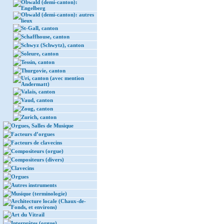
Obwald (demi-canton):
Engelberg
Obwald (demi-canton): autres
lieux
St-Gall, canton
Schaffhouse, canton
Schwyz (Schwytz), canton
Soleure, canton
Tessin, canton
Thurgovie, canton
Uri, canton (avec mention
Andermatt)
Valais, canton
Vaud, canton
Zoug, canton
Zurich, canton
Orgues, Salles de Musique
Facteurs d’orgues
Facteurs de clavecins
Compositeurs (orgue)
Compositeurs (divers)
Clavecins
Orgues
Autres instruments
Musique (terminologie)
Architecture locale (Chaux-de-
Fonds, et environs)
Art du Vitrail
Interprètes (orgue)