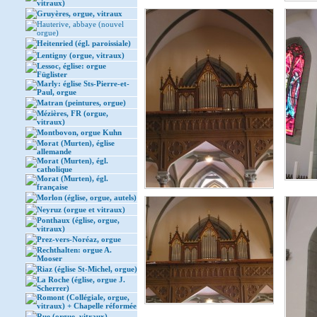
vitraux)
Gruyères, orgue, vitraux
Hauterive, abbaye (nouvel
orgue)
Heitenried (égl. paroissiale)
Lentigny (orgue, vitraux)
Lessoc, église: orgue
Füglister
Marly: église Sts-Pierre-et-
Paul, orgue
Matran (peintures, orgue)
Mézières, FR (orgue,
vitraux)
Montbovon, orgue Kuhn
Morat (Murten), église
allemande
Morat (Murten), égl.
catholique
Morat (Murten), égl.
française
Morlon (église, orgue, autels)
Neyruz (orgue et vitraux)
Ponthaux (église, orgue,
vitraux)
Prez-vers-Noréaz, orgue
Rechthalten: orgue A.
Mooser
Riaz (église St-Michel, orgue)
La Roche (église, orgue J.
Scherrer)
Romont (Collégiale, orgue,
vitraux) + Chapelle réformée
Rue (orgue, vitraux)