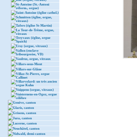
St-Antoine (St.-Antoni
réform., orgue)
Saint-Antoine (église cathol.)
Schmitten (église, orgue,
vitraux)
Tafers (église St-Martin)
La Tour-de-Trême, orgue,
vitraux
Treyvaux (église, orgue
Spaich)
Ursy (orgue, vitraux)
Vallon (enclave
fribourgeoise, VD)
Vaulruz, orgue, vitraux
Villars-sous-Mont
Villars-sur-Glâne
Villaz-St-Pierre, orgue
Callinet
Villarvolard: un très ancien
orgue Kuhn
Vuippens (orgue, vitraux)
Vuisternens-en-Ogoz, orgue
célèbre
Genève, canton
Glaris, canton
Grisons, canton
Jura, canton
Lucerne, canton
Neuchâtel, canton
Nidwald, demi-canton