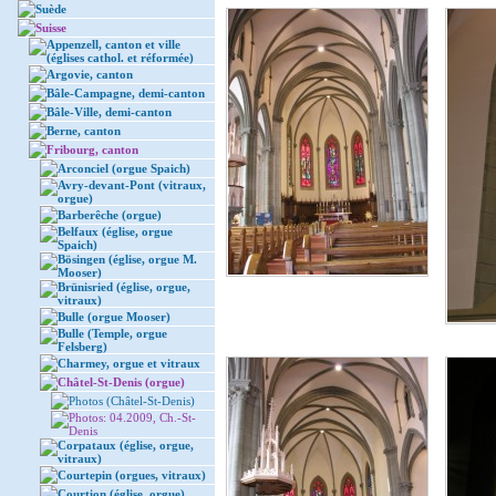
Suède
Suisse
Appenzell, canton et ville
(églises cathol. et réformée)
Argovie, canton
Bâle-Campagne, demi-canton
Bâle-Ville, demi-canton
Berne, canton
Fribourg, canton
Arconciel (orgue Spaich)
Avry-devant-Pont (vitraux,
orgue)
Barberêche (orgue)
Belfaux (église, orgue
Spaich)
Bösingen (église, orgue M.
Mooser)
Brünisried (église, orgue,
vitraux)
Bulle (orgue Mooser)
Bulle (Temple, orgue
Felsberg)
Charmey, orgue et vitraux
Châtel-St-Denis (orgue)
Photos (Châtel-St-Denis)
Photos: 04.2009, Ch.-St-
Denis
Corpataux (église, orgue,
vitraux)
Courtepin (orgues, vitraux)
Courtion (église, orgue)