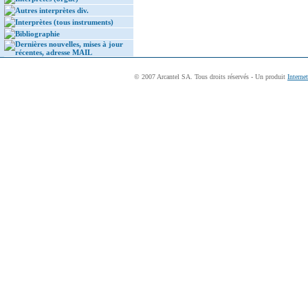
Autres interprètes div.
Interprètes (tous instruments)
Bibliographie
Dernières nouvelles, mises à jour
récentes, adresse MAIL
© 2007 Arcantel SA. Tous droits réservés - Un produit
Interne