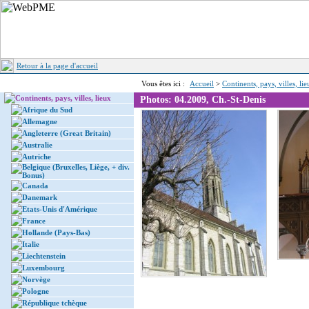
Retour à la page d'accueil
Vous êtes ici :
Accueil
>
Continents, pays, villes, li
Continents, pays, villes, lieux
Photos: 04.2009, Ch.-St-Denis
Afrique du Sud
Allemagne
Angleterre (Great Britain)
Australie
Autriche
Belgique (Bruxelles, Liège, + div.
Bonus)
Canada
Danemark
Etats-Unis d'Amérique
France
Hollande (Pays-Bas)
Italie
Liechtenstein
Luxembourg
Norvège
Pologne
République tchèque