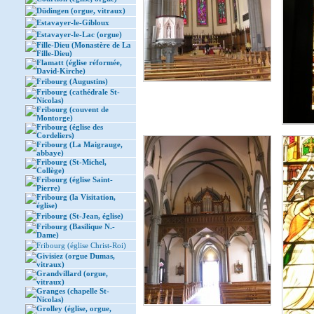
Düdingen (orgue, vitraux)
Estavayer-le-Gibloux
Estavayer-le-Lac (orgue)
Fille-Dieu (Monastère de La
Fille-Dieu)
Flamatt (église réformée,
David-Kirche)
Fribourg (Augustins)
Fribourg (cathédrale St-
Nicolas)
Fribourg (couvent de
Montorge)
Fribourg (église des
Cordeliers)
Fribourg (La Maigrauge,
abbaye)
Fribourg (St-Michel,
Collège)
Fribourg (église Saint-
Pierre)
Fribourg (la Visitation,
église)
Fribourg (St-Jean, église)
Fribourg (Basilique N.-
Dame)
Fribourg (église Christ-Roi)
Givisiez (orgue Dumas,
vitraux)
Grandvillard (orgue,
vitraux)
Granges (chapelle St-
Nicolas)
Grolley (église, orgue,