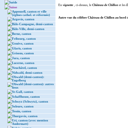
Suède
En
vignette
, ci-dessus, le
Château de Chillon
et les
D
Suisse
Appenzell, canton et ville
(églises cathol. et réformée)
Autre vue du célèbre Château de Chillon au bord d
Argovie, canton
Bâle-Campagne, demi-canton
Bâle-Ville, demi-canton
Berne, canton
Fribourg, canton
Genève, canton
Glaris, canton
Grisons, canton
Jura, canton
Lucerne, canton
Neuchâtel, canton
Nidwald, demi-canton
Obwald (demi-canton):
Engelberg
Obwald (demi-canton): autres
lieux
St-Gall, canton
Schaffhouse, canton
Schwyz (Schwytz), canton
Soleure, canton
Tessin, canton
Thurgovie, canton
Uri, canton (avec mention
Andermatt)