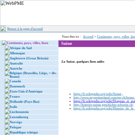
Retour à la page d'accueil
Vous êtes ici :
Accueil
>
Continents, pays, villes, li
Continents, pays, villes, lieux
Suisse
Afrique du Sud
Allemagne
Angleterre (Great Britain)
La Suisse, quelques liens utiles
Australie
Autriche
Belgique (Bruxelles, Liège, + div.
Bonus)
Canada
Danemark
Etats-Unis d'Amérique
https://fr.wikipedia.org/wiki/Suisse
,
France
http://www.myswitzerland.com/en-ch/home
https://fr.wikipedia.org/wiki/Drapeau_et_ar
Hollande (Pays-Bas)
http://histoire-suisse.geschichte-schweiz.ch/
(
Italie
https://fr.wikipedia.org/wiki/Histoire_de_la
Liechtenstein
Luxembourg
Norvège
Pologne
République tchèque