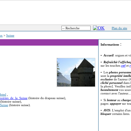
Plan du site
eux
>
Suisse
:
Informations
•
Accueil
: orgues et v
•
Rafraîchir l'afficha
sur les touches
ctrl
et
r
• Les
photos personne
sont la
propriété intell
exclusive
de l'auteur (
cliché personnel
dans l
la photo]. Veuillez in
honnêtement
vos sour
contact
avec l'auteur..
.html
,
moiries_de_la_Suisse
(histoire du drapeau suisse),
• Si
lenteur
au
charge
histoire suisse),
pages:
appuyer
sur to
_Suisse
(histoire suisse).
•
AVIS
: L'emploi d'u
bloquer
certains liens.