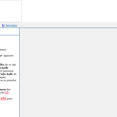
Imprimer
itraux
ge
: appuyer
lles
de ce site
ectuelle
©
) [
mention
:
'
info-bulle
de
diquer
ces et
prendre
.
ment
des
uche
F5
.
n
VPN
peut