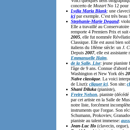
Voici quelques liens biographiq
concerto de
Mozart
No 12 pour 
Lydia Maria Blank
: une clavec
ici
par exemple. C'est très beau 
Stephanie-Marie Degand
: viol
Elle a travaillé au Conservatoire
remporte 4 Premiers Prix et sui
2005
, elle fut nommée Révélatio
Classique. Elle est aussi bien so
italiens du 18ème siècle: un
J. C
Depuis
2007
, elle est assistant
Emmanuelle Haïm
.
de la Salle, Lise
: jeune pianist
l'âge de 9 ans. Connue d'abord e
Washington et New York dès
20
Naïve classique
. La voici interp
de Liszt):
cliquer ici
. Son site:
c
Shani Diluka
(pianiste),
Freire Nelson
, pianiste (décéd
par cet artiste en la Salle de 
notre liste, forcément incomplète
instruments que l'orgue. Son réc
Schumann, Prokoviev, Granados e
pianiste au talent immense:
aussi
Jean-Luc Ho
(clavecin, orgue),