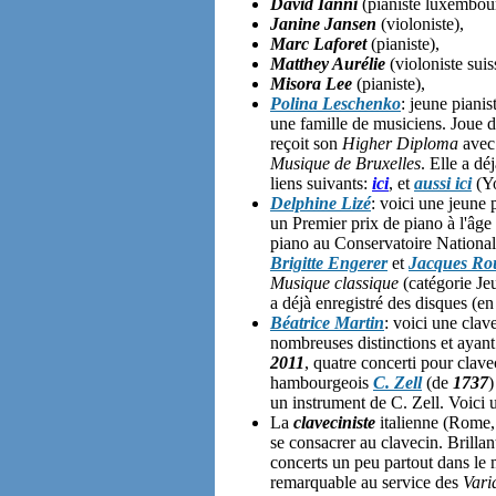
David Ianni
(pianiste luxembour
Janine Jansen
(violoniste),
Marc Laforet
(pianiste),
Matthey Aurélie
(violoniste suis
Misora Lee
(pianiste),
Polina Leschenko
: jeune piani
une famille de musiciens. Joue d
reçoit son
Higher Diploma
avec 
Musique de Bruxelles
. Elle a dé
liens suivants:
ici
, et
aussi ici
(Yo
Delphine Lizé
: voici une jeune 
un Premier prix de piano à l'âge
piano au Conservatoire National
Brigitte Engerer
et
Jacques Ro
Musique classique
(catégorie Jeu
a déjà enregistré des disques (e
Béatrice Martin
: voici une clav
nombreuses distinctions et ayant
2011
, quatre concerti pour clave
hambourgeois
C. Zell
(de
1737
)
un instrument de C. Zell. Voici 
La
claveciniste
italienne (Rome
se consacrer au clavecin. Brilla
concerts un peu partout dans le
remarquable au service des
Vari