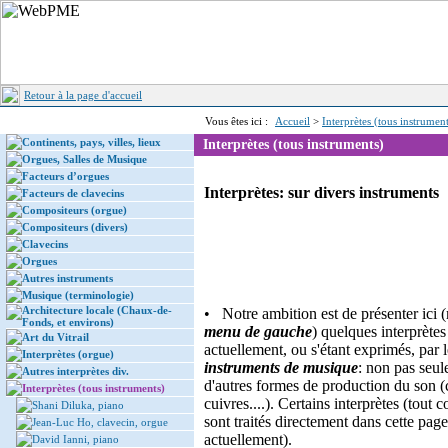
Retour à la page d'accueil
Vous êtes ici :
Accueil
>
Interprètes (tous instrument
Continents, pays, villes, lieux
Interprètes (tous instruments)
Orgues, Salles de Musique
Facteurs d’orgues
Interprètes: sur divers instruments
Facteurs de clavecins
Compositeurs (orgue)
Compositeurs (divers)
Clavecins
Orgues
Autres instruments
Musique (terminologie)
Architecture locale (Chaux-de-
• Notre ambition est de présenter ici (
Fonds, et environs)
menu de gauche
) quelques interprètes
Art du Vitrail
actuellement, ou s'étant exprimés, par 
Interprètes (orgue)
instruments de musique
: non pas seul
Autres interprètes div.
d'autres formes de production du son (
Interprètes (tous instruments)
cuivres....). Certains interprètes (tou
Shani Diluka, piano
sont traités directement dans cette pag
Jean-Luc Ho, clavecin, orgue
actuellement).
David Ianni, piano