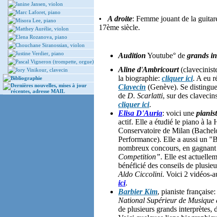
Janine Jansen, violon
Marc Laforet, piano
•
A droite
: Femme jouant de la guitar
Misora Lee, piano
17ème siècle.
Matthey Aurélie, violon
Elena Rozanova, piano
­
Chouchane Siranossian, violon
Justine Verdier, piano
Audition
Youtube° de
grands in
Pascal Vigneron (trompette, orgue)
Aline d
'
Ambricourt
(clavecinist
Jory Vinikour, clavecin
la biographie:
cliquer ici
. A eu 
Bibliographie
Dernières nouvelles, mises à jour
Clavecin
(Genève). Se distingue
récentes, adresse MAIL
de
D. Scarlatti
, sur des clavecin
cliquer ici
.
Elisa D'Auria
: voici une
pianis
actif. Elle a étudié le piano à 
Conservatoire de Milan (Bachel
Performance). Elle a aussi un "B
nombreux concours, en gagnant
Competition”
. Elle est actuelle
bénéficié des conseils de plusieu
Aldo Ciccolini
. Voici 2 vidéos-a
ici
.
Barbier Kim
, pianiste française
National Supérieur de Musique 
de plusieurs grands interprètes,