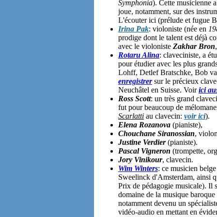
Symphonia
). Cette musicienne a
joue, notamment, sur des instru
L'écouter ici (prélude et fugu
Irina Pak
: violoniste (née en
19
prodige dont le talent est déjà
avec le violoniste
Zakhar Bron
Rotaru Alina
: claveciniste, a é
pour étudier avec les plus grand
Lohff, Detlef Bratschke, Bob van
enregistrer
sur le précieux clav
Neuchâtel en Suisse. Voir
ici au
Ross Scott
: un très grand claveci
fut pour beaucoup de mélomane
Scarlatti
au clavecin:
voir ici
).
Elena Rozanova
(pianiste),
Chouchane Siranossian
, violo
Justine Verdier
(pianiste).
Pascal Vigneron
(trompette, org
Jory Vinikour
, clavecin.
Wim Winters
: ce musicien belge
Sweelinck d'Amsterdam, ainsi 
Prix de pédagogie musicale). Il 
domaine de la musique baroque e
notamment devenu un spécialis
vidéo-audio en mettant en éviden