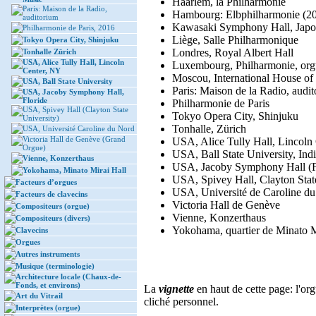
Haarlem, la Philharmonie
Paris: Maison de la Radio,
Hambourg: Elbphilharmonie (2
auditorium
Kawasaki Symphony Hall, Jap
Philharmonie de Paris, 2016
Liège, Salle Philharmonique
Tokyo Opera City, Shinjuku
Londres, Royal Albert Hall
Tonhalle Zürich
USA, Alice Tully Hall, Lincoln
Luxembourg, Philharmonie, or
Center, NY
Moscou, International House of
USA, Ball State University
Paris: Maison de la Radio, audi
USA, Jacoby Symphony Hall,
Floride
Philharmonie de Paris
USA, Spivey Hall (Clayton State
Tokyo Opera City, Shinjuku
University)
Tonhalle, Zürich
USA, Université Caroline du Nord
Victoria Hall de Genève (Grand
USA, Alice Tully Hall, Lincoln
Orgue)
USA, Ball State University, Ind
Vienne, Konzerthaus
USA, Jacoby Symphony Hall (F
Yokohama, Minato Mirai Hall
USA, Spivey Hall, Clayton Stat
Facteurs d’orgues
USA, Université de Caroline d
Facteurs de clavecins
Victoria Hall de Genève
Compositeurs (orgue)
Vienne, Konzerthaus
Compositeurs (divers)
Yokohama, quartier de Minato Mi
Clavecins
Orgues
Autres instruments
Musique (terminologie)
Architecture locale (Chaux-de-
Fonds, et environs)
La
vignette
en haut de cette page: l'or
Art du Vitrail
cliché personnel.
Interprètes (orgue)