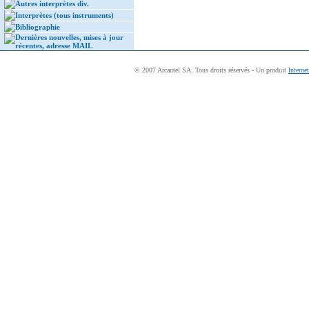
Autres interprètes div.
Interprètes (tous instruments)
Bibliographie
Dernières nouvelles, mises à jour
récentes, adresse MAIL
© 2007 Arcantel SA. Tous droits réservés - Un produit
Interne