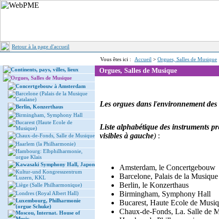
Retour à la page d'accueil
Vous êtes ici :
Accueil
>
Orgues, Salles de Musique
Continents, pays, villes, lieux
Orgues, Salles de Musique
Orgues, Salles de Musique
Concertgebouw à Amsterdam
Barcelone (Palais de la Musique
Catalane)
Les orgues dans l
'
environnement des s
Berlin, Konzerthaus
Birmingham, Symphony Hall
Bucarest (Haute Ecole de
Liste alphabétique des instruments p
Musique)
visibles à gauche
)
:
Chaux-de-Fonds, Salle de Musique
Haarlem (la Philharmonie)
Hambourg: Elbphilharmonie,
orgue Klais
Kawasaki Symphony Hall, Japon
Amsterdam, le Concertgebouw
Kultur-und Kongresszentrum
Barcelone, Palais de la Musique
Luzern, KKL
Berlin, le Konzerthaus
Liège (Salle Philharmonique)
Birmingham, Symphony Hall
Londres (Royal Albert Hall)
Luxembourg, Philharmonie
Bucarest, Haute Ecole de Musi
(orgue Schuke)
Chaux-de-Fonds, La. Salle de 
Moscou, Internat. House of
Music