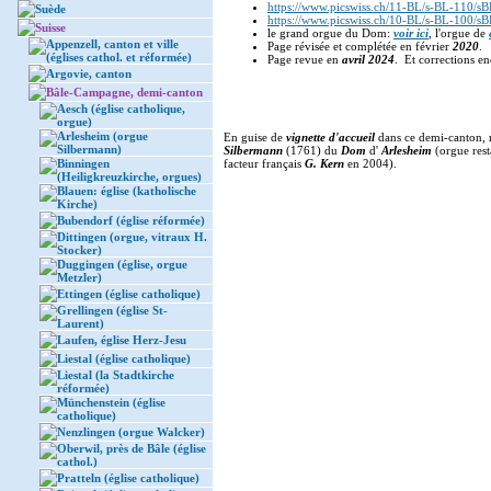
https://www.picswiss.ch/11-BL/s-BL-110/s
Suède
https://www.picswiss.ch/10-BL/s-BL-100/s
Suisse
le grand orgue du Dom:
voir ici
, l'orgue de
Appenzell, canton et ville
Page révisée et complétée en février
2020
(églises cathol. et réformée)
Page revue en
avril 2024
. Et corrections en
Argovie, canton
Bâle-Campagne, demi-canton
Aesch (église catholique,
orgue)
Arlesheim (orgue
En guise de
vignette d'accueil
dans ce demi-canton, 
Silbermann)
Silbermann
(1761) du
Dom
d'
Arlesheim
(orgue rest
Binningen
facteur français
G. Kern
en 2004).
(Heiligkreuzkirche, orgues)
Blauen: église (katholische
Kirche)
Bubendorf (église réformée)
Dittingen (orgue, vitraux H.
Stocker)
Duggingen (église, orgue
Metzler)
Ettingen (église catholique)
Grellingen (église St-
Laurent)
Laufen, église Herz-Jesu
Liestal (église catholique)
Liestal (la Stadtkirche
réformée)
Münchenstein (église
catholique)
Nenzlingen (orgue Walcker)
Oberwil, près de Bâle (église
cathol.)
Pratteln (église catholique)