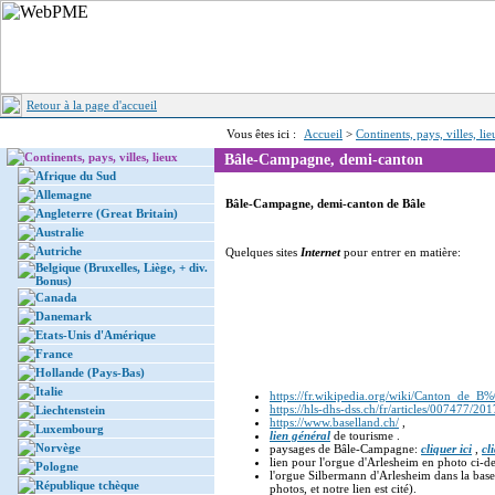
Retour à la page d'accueil
Vous êtes ici :
Accueil
>
Continents, pays, villes, li
Continents, pays, villes, lieux
Bâle-Campagne, demi-canton
Afrique du Sud
Allemagne
Bâle-Campagne, demi-canton de Bâle
Angleterre (Great Britain)
Australie
Autriche
Quelques sites
Internet
pour entrer en matière:
Belgique (Bruxelles, Liège, + div.
Bonus)
Canada
Danemark
Etats-Unis d'Amérique
France
Hollande (Pays-Bas)
Italie
https://fr.wikipedia.org/wiki/Canton_de
https://hls-dhs-dss.ch/fr/articles/007477/20
Liechtenstein
https://www.baselland.ch/
,
Luxembourg
lien général
de tourisme .
Norvège
paysages de Bâle-Campagne:
cliquer ici
,
cl
lien pour l'orgue d'Arlesheim en photo ci-d
Pologne
l'orgue Silbermann d'Arlesheim dans la bas
République tchèque
photos, et notre lien est cité).