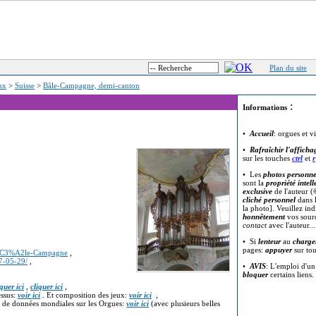
Plan du site
eux
>
Suisse
>
Bâle-Campagne, demi-canton
:
Informations
•
Accueil
: orgues et v
•
Rafraîchir l'afficha
sur les touches
ctrl
et
r
• Les
photos personne
sont la
propriété intell
exclusive
de l'auteur (
cliché personnel
dans l
la photo]. Veuillez in
honnêtement
vos sour
contact
avec l'auteur..
• Si
lenteur
au
charge
pages:
appuyer
sur to
_B%C3%A2le-Campagne
,
17-05-29/
,
•
AVIS
: L'emploi d'u
bloquer
certains liens.
iquer ici
,
cliquer ici
,
essus:
voir ici
. Et composition des jeux:
voir ici
,
e de données mondiales sur les Orgues:
voir ici
(avec plusieurs belles