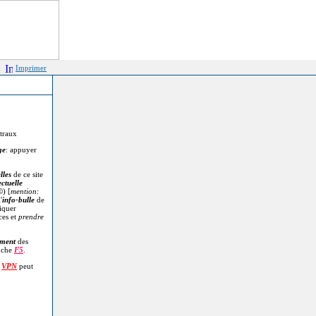
Imprimer
itraux
ge
: appuyer
lles
de ce site
ectuelle
©
) [
mention
:
'
info-bulle
de
diquer
ces et
prendre
.
ment
des
uche
F5
.
n
VPN
peut