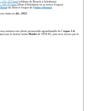
BL-111-132.html
(château de Birseck à Arlesheim).
BL-101-02.html
(Dom d'Arlesheim où se trouve l'orgue).
choeur
du Dom et l'orgue de l'
église réformée
.
.
core faites en
déc. 2025
.
nous mettons une photo personnelle agrandissable de l'
orgue J.A.
auré par le facteur suisse
Metzler
de 1959-62, puis revu encore par le