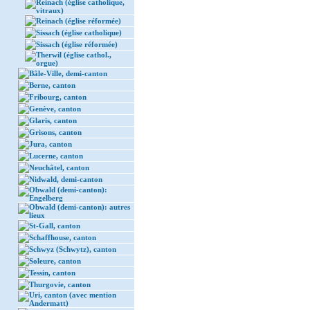
Reinach (église catholique,
vitraux)
Reinach (église réformée)
Sissach (église catholique)
Sissach (église réformée)
Therwil (église cathol.,
orgue)
Bâle-Ville, demi-canton
Berne, canton
Fribourg, canton
Genève, canton
Glaris, canton
Grisons, canton
Jura, canton
Lucerne, canton
Neuchâtel, canton
Nidwald, demi-canton
Obwald (demi-canton):
Engelberg
Obwald (demi-canton): autres
lieux
St-Gall, canton
Schaffhouse, canton
Schwyz (Schwytz), canton
Soleure, canton
Tessin, canton
Thurgovie, canton
Uri, canton (avec mention
Andermatt)