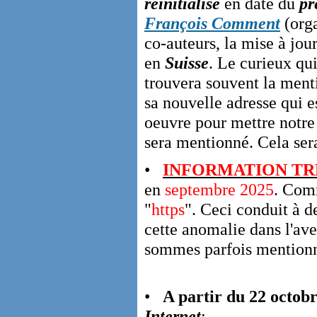
réinitialisé
en date du
pr
François Comment
(orga
co-auteurs, la mise à jou
en
Suisse
. Le curieux qu
trouvera souvent la ment
sa nouvelle adresse qui e
oeuvre pour mettre notre s
sera mentionné. Cela sera
•
INFORMATION TR
en
septembre 2025
. Comm
"
https
". Ceci conduit à 
cette anomalie dans l'aven
sommes parfois mentionné
•
A partir du 22 octob
Internet
: