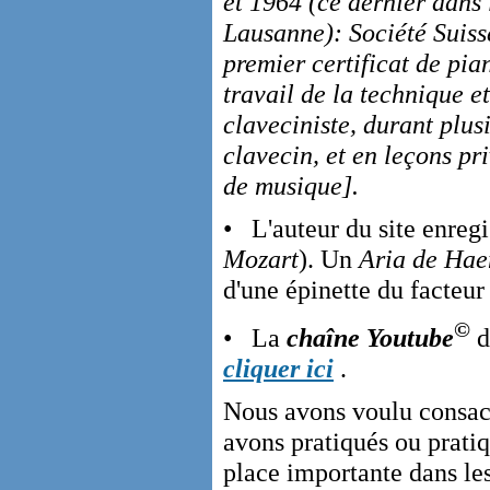
et 1964 (ce dernier dans 
Lausanne): Société Suiss
premier certificat de pi
travail de la technique e
claveciniste, durant plu
clavecin, et en leçons pr
de musique].
•
L'auteur du site enregi
Mozart
). Un
Aria de Hae
d'une épinette du facte
©
• La
chaîne Youtube
d
cliquer ici
.
Nous avons voulu consa
avons pratiqués ou pratiq
place importante dans le