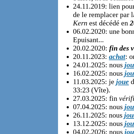
24.11.2019: lien pou
de le remplacer par 
Kern
est décédé en
2
06.02.2020: une bonn
Epuisant...
20.02.2020:
fin des 
20.11.2023:
achat
: o
24.01.2025: nous
jo
16.02.2025: nous
jo
11.03.2025: je
joue
33:23 (Vîte).
27.03.2025: fin
véri
07.04.2025: nous
jo
26.11.2025: nous
jou
13.12.2025: nous
jo
04.02.2026: nous
jo