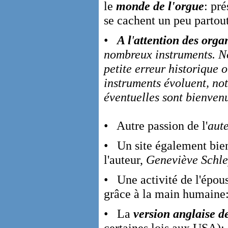
le
monde de l'orgue
: pr
se cachent un peu partou
•
A l
'
attention des organ
nombreux instruments. No
petite erreur historique 
instruments évoluent, not
éventuelles sont bienve
• Autre passion de l'
aut
• Un site également bien
l'auteur,
Geneviève Schl
• Une activité de l'épous
grâce à la main humaine
• La
version anglaise d
certaines lois aux USA):