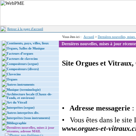
Retour à la page d'accueil
Vous êtes ici :
Accueil
>
Dernières nouvelles, mises
Continents, pays, villes, lieux
Dernières nouvelles, mises à jour récent
Orgues, Salles de Musique
Facteurs d’orgues
Facteurs de clavecins
Site Orgues et Vitraux
Compositeurs (orgue)
Compositeurs (divers)
Clavecins
Orgues
Autres instruments
Musique (terminologie)
Architecture locale (Chaux-de-
Fonds, et environs)
Art du Vitrail
•
Adresse
messagerie
:
Interprètes (orgue)
Autres interprètes div.
• Vous êtes dans le site 
Interprètes (tous instruments)
Bibliographie
www.orgues-et-vitraux.c
Dernières nouvelles, mises à jour
récentes, adresse MAIL
Photos: nos diplômes (+