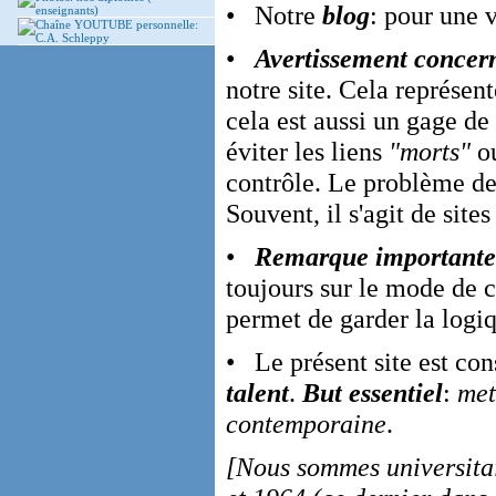
• Notre
blog
: pour une 
enseignants)
Chaîne YOUTUBE personnelle:
C.A. Schleppy
•
Avertissement concern
notre site. Cela représen
cela est aussi un gage de
éviter les liens
"morts"
o
contrôle. Le problème des
Souvent, il s'agit de site
•
Remarque importante
toujours sur le mode de 
permet de garder la logiq
• Le présent site est con
talent
.
But essentiel
:
met
contemporaine
.
[Nous sommes universitai