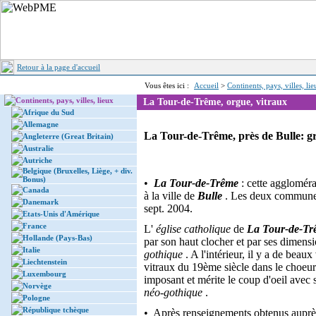
Retour à la page d'accueil
Vous êtes ici :
Accueil
>
Continents, pays, villes, li
Continents, pays, villes, lieux
La Tour-de-Trême, orgue, vitraux
Afrique du Sud
Allemagne
La Tour-de-Trême, près de Bulle: gr
Angleterre (Great Britain)
Australie
Autriche
Belgique (Bruxelles, Liège, + div.
Bonus)
•
La Tour-de-Trême
: cette agglomér
Canada
à la ville de
Bulle
. Les deux communes 
Danemark
sept. 2004.
Etats-Unis d'Amérique
France
L'
église catholique
de
La Tour-de-Tr
Hollande (Pays-Bas)
par son haut clocher et par ses dimens
Italie
gothique
. A l'intérieur, il y a de beau
Liechtenstein
vitraux du 19ème siècle dans le choeur
Luxembourg
imposant et mérite le coup d'oeil avec 
Norvège
néo-gothique
.
Pologne
République tchèque
• Après renseignements obtenus auprès