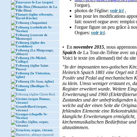
Estavayer-le-Lac (orgue)
l'orgue),
Fille-Dieu (Monastère de La
photos de l'église:
voir ici
,
Fille-Dieu)
Flamatt (église réformée,
lien pour les modifications appo
David-Kirche)
fait: nouvel orgue avec remploi 
Fribourg (Augustins)
l'orgue figure un peu grâce à no
Fribourg (cathédrale St-
Nicolas)
Orgues:
voir ici
.
Fribourg (couvent de
Montorge)
Fribourg (église des
Cordeliers)
• En
novembre 2015
, nous apprenon
Fribourg (La Maigrauge,
Spaich
de La Tour-de-Trême avec un p
abbaye)
Voici le texte (en allemand) tiré du site
Fribourg (St-Michel,
Collège)
Fribourg (église Saint-
"In der imposanten neo-gotischen Kir
Pierre)
Heinrich Spaich 1881 eine Orgel mit 
Fribourg (la Visitation,
église)
Positiv und Pedal auf mechanischen K
Fribourg (St-Jean, église)
zu klein. Umso weniger erstaunt es, d
Fribourg (Basilique N.-
Register erweitert wurde. Weitere Ein
Dame)
Erweiterung) und 1960 (Elektrifizierun
Fribourg (église Christ-Roi)
Givisiez (orgue Dumas,
Zustandes und der unbefriedigenden k
vitraux)
welche auf der einen Seite die Origina
Grandvillard (orgue,
vitraux)
fehlenden Elemente eine Rekonstruktio
Granges (chapelle St-
klangliche Erweiterungen ermöglicht, 
Nicolas)
kirchenmusikalischen Bedürfnisse und
Grolley (église, orgue,
vitraux)
abzustimmen.
Gruyères, orgue, vitraux
Hauterive, abbaye (nouvel