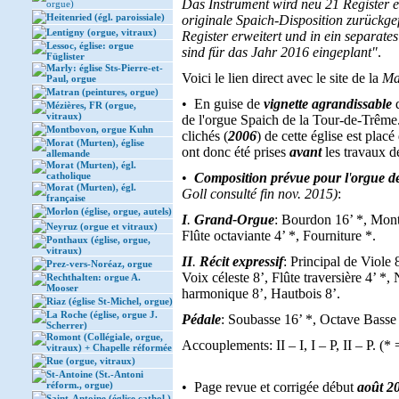
Das Instrument wird neu 21 Register 
orgue)
Heitenried (égl. paroissiale)
originale Spaich-Disposition zurückg
Lentigny (orgue, vitraux)
Register erweitert und in ein separat
Lessoc, église: orgue
sind für das Jahr 2016 eingeplant"
.
Füglister
Marly: église Sts-Pierre-et-
Voici le lien direct avec le site de la
Ma
Paul, orgue
Matran (peintures, orgue)
• En guise de
vignette agrandissable
Mézières, FR (orgue,
vitraux)
de l'orgue Spaich de la Tour-de-Trême. 
Montbovon, orgue Kuhn
clichés (
2006
) de cette église est placé
Morat (Murten), église
ont donc été prises
avant
les travaux d
allemande
Morat (Murten), égl.
catholique
•
Composition prévue pour l
'
orgue de
Morat (Murten), égl.
Goll consulté fin nov. 2015)
:
française
Morlon (église, orgue, autels)
I
.
Grand-Orgue
: Bourdon 16’ *, Montr
Neyruz (orgue et vitraux)
Flûte octaviante 4’ *, Fourniture *.
Ponthaux (église, orgue,
vitraux)
II
.
Récit expressif
: Principal de Viole 
Prez-vers-Noréaz, orgue
Voix céleste 8’, Flûte traversière 4’ *,
Rechthalten: orgue A.
Mooser
harmonique 8’, Hautbois 8’.
Riaz (église St-Michel, orgue)
La Roche (église, orgue J.
Pédale
: Soubasse 16’ *, Octave Basse 
Scherrer)
Romont (Collégiale, orgue,
Accouplements: II – I, I – P, II – P. (*
vitraux) + Chapelle réformée
Rue (orgue, vitraux)
St-Antoine (St.-Antoni
réform., orgue)
• Page revue et corrigée début
août 2
Saint-Antoine (église cathol.)