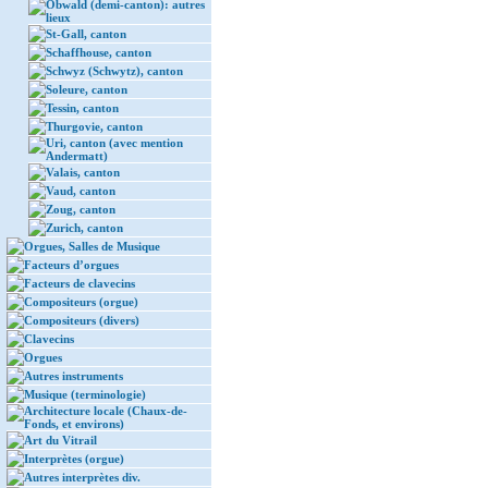
Obwald (demi-canton): autres
lieux
St-Gall, canton
Schaffhouse, canton
Schwyz (Schwytz), canton
Soleure, canton
Tessin, canton
Thurgovie, canton
Uri, canton (avec mention
Andermatt)
Valais, canton
Vaud, canton
Zoug, canton
Zurich, canton
Orgues, Salles de Musique
Facteurs d’orgues
Facteurs de clavecins
Compositeurs (orgue)
Compositeurs (divers)
Clavecins
Orgues
Autres instruments
Musique (terminologie)
Architecture locale (Chaux-de-
Fonds, et environs)
Art du Vitrail
Interprètes (orgue)
Autres interprètes div.