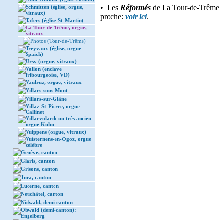
• Les
Réformés
de La Tour-de-Trême so
Schmitten (église, orgue,
vitraux)
proche:
voir ici
.
Tafers (église St-Martin)
La Tour-de-Trême, orgue,
vitraux
Photos (Tour-de-Trême)
Treyvaux (église, orgue
Spaich)
Ursy (orgue, vitraux)
Vallon (enclave
fribourgeoise, VD)
Vaulruz, orgue, vitraux
Villars-sous-Mont
Villars-sur-Glâne
Villaz-St-Pierre, orgue
Callinet
Villarvolard: un très ancien
orgue Kuhn
Vuippens (orgue, vitraux)
Vuisternens-en-Ogoz, orgue
célèbre
Genève, canton
Glaris, canton
Grisons, canton
Jura, canton
Lucerne, canton
Neuchâtel, canton
Nidwald, demi-canton
Obwald (demi-canton):
Engelberg