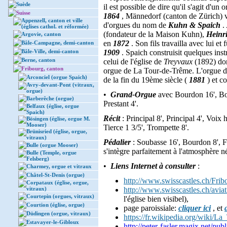
Suède
il est possible de dire qu'il s'agit d'un
Suisse
1864
, Männedorf (canton de Zürich) vo
Appenzell, canton et ville
d'orgues du nom de
Kuhn & Spaich
.
(églises cathol. et réformée)
(fondateur de la Maison Kuhn),
Heinr
Argovie, canton
en
1872
. Son fils travailla avec lui et
Bâle-Campagne, demi-canton
Bâle-Ville, demi-canton
1909
. Spaich construisit quelques in
Berne, canton
celui de l'église de
Treyvaux
(1892) don
Fribourg, canton
orgue de La Tour-de-Trême. L'orgue 
Arconciel (orgue Spaich)
de la fin du 19ème siècle (
1881
) et c
Avry-devant-Pont (vitraux,
orgue)
•
Grand-Orgue
avec Bourdon 16', Bour
Barberêche (orgue)
Prestant 4'.
Belfaux (église, orgue
Spaich)
Récit
: Principal 8', Principal 4', Voix
Bösingen (église, orgue M.
Mooser)
Tierce 1 3/5', Trompette 8'.
Brünisried (église, orgue,
vitraux)
Pédalier
: Soubasse 16', Bourdon 8', Flû
Bulle (orgue Mooser)
s'intègre parfaitement à l'atmosphère n
Bulle (Temple, orgue
Felsberg)
•
Liens Internet à consulter
:
Charmey, orgue et vitraux
Châtel-St-Denis (orgue)
http://www.swisscastles.ch/Frib
Corpataux (église, orgue,
vitraux)
http://www.swisscastles.ch/avia
Courtepin (orgues, vitraux)
l'église bien visibel),
Courtion (église, orgue)
page paroissiale:
cliquer ici
, et
Düdingen (orgue, vitraux)
https://fr.wikipedia.org/wik
Estavayer-le-Gibloux
http://peter-fasler.magix.net/pu