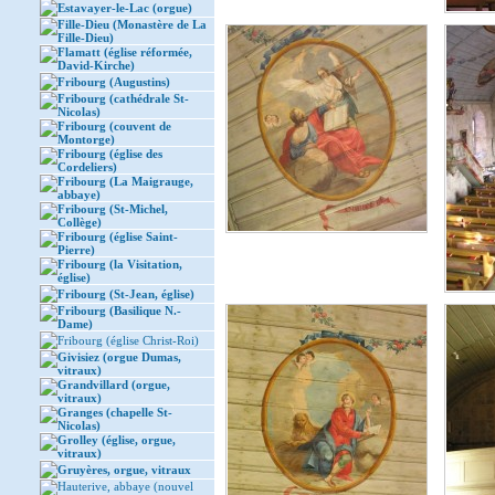
Estavayer-le-Lac (orgue)
Fille-Dieu (Monastère de La
Fille-Dieu)
Flamatt (église réformée,
David-Kirche)
Fribourg (Augustins)
Fribourg (cathédrale St-
Nicolas)
Fribourg (couvent de
Montorge)
Fribourg (église des
Cordeliers)
Fribourg (La Maigrauge,
abbaye)
Fribourg (St-Michel,
Collège)
Fribourg (église Saint-
Pierre)
Fribourg (la Visitation,
église)
Fribourg (St-Jean, église)
Fribourg (Basilique N.-
Dame)
Fribourg (église Christ-Roi)
Givisiez (orgue Dumas,
vitraux)
Grandvillard (orgue,
vitraux)
Granges (chapelle St-
Nicolas)
Grolley (église, orgue,
vitraux)
Gruyères, orgue, vitraux
Hauterive, abbaye (nouvel