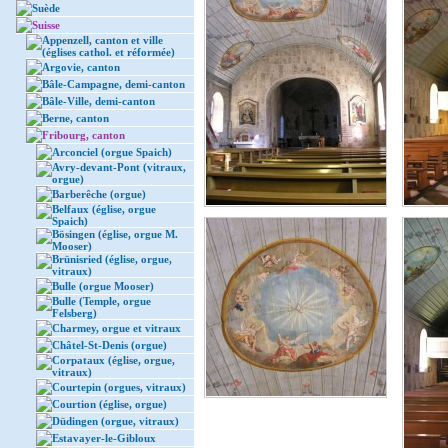
Suède
Suisse
Appenzell, canton et ville
(églises cathol. et réformée)
Argovie, canton
Bâle-Campagne, demi-canton
Bâle-Ville, demi-canton
Berne, canton
Fribourg, canton
Arconciel (orgue Spaich)
Avry-devant-Pont (vitraux,
orgue)
Barberêche (orgue)
Belfaux (église, orgue
Spaich)
Bösingen (église, orgue M.
Mooser)
Brünisried (église, orgue,
vitraux)
Bulle (orgue Mooser)
Bulle (Temple, orgue
Felsberg)
Charmey, orgue et vitraux
Châtel-St-Denis (orgue)
Corpataux (église, orgue,
vitraux)
Courtepin (orgues, vitraux)
Courtion (église, orgue)
Düdingen (orgue, vitraux)
Estavayer-le-Gibloux