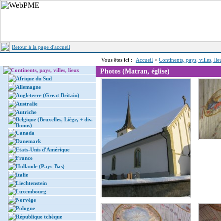
Retour à la page d'accueil
Vous êtes ici :
Accueil
>
Continents, pays, villes, li
Continents, pays, villes, lieux
Photos (Matran, église)
Afrique du Sud
Allemagne
Angleterre (Great Britain)
Australie
Autriche
Belgique (Bruxelles, Liège, + div.
Bonus)
Canada
Danemark
Etats-Unis d'Amérique
France
Hollande (Pays-Bas)
Italie
Liechtenstein
Luxembourg
Norvège
Pologne
République tchèque