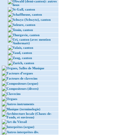
Obwald (demi-canton): autres
lieux
St-Gall, canton
Schaffhouse, canton
Schwyz (Schwytz), canton
Soleure, canton
Tessin, canton
Thurgovie, canton
Uri, canton (avec mention
Andermatt)
Valais, canton
Vaud, canton
Zoug, canton
Zurich, canton
Orgues, Salles de Musique
Facteurs d’orgues
Facteurs de clavecins
Compositeurs (orgue)
Compositeurs (divers)
Clavecins
Orgues
Autres instruments
Musique (terminologie)
Architecture locale (Chaux-de-
Fonds, et environs)
Art du Vitrail
Interprètes (orgue)
Autres interprètes div.