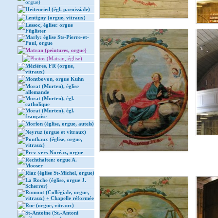
orgue)
Heitenried (égl. paroissiale)
Lentigny (orgue, vitraux)
Lessoc, église: orgue
Füglister
Marly: église Sts-Pierre-et-
Paul, orgue
Matran (peintures, orgue)
Photos (Matran, église)
Mézières, FR (orgue,
vitraux)
Montbovon, orgue Kuhn
Morat (Murten), église
allemande
Morat (Murten), égl.
catholique
Morat (Murten), égl.
française
Morlon (église, orgue, autels)
Neyruz (orgue et vitraux)
Ponthaux (église, orgue,
vitraux)
Prez-vers-Noréaz, orgue
Rechthalten: orgue A.
Mooser
Riaz (église St-Michel, orgue)
La Roche (église, orgue J.
Scherrer)
Romont (Collégiale, orgue,
vitraux) + Chapelle réformée
Rue (orgue, vitraux)
St-Antoine (St.-Antoni