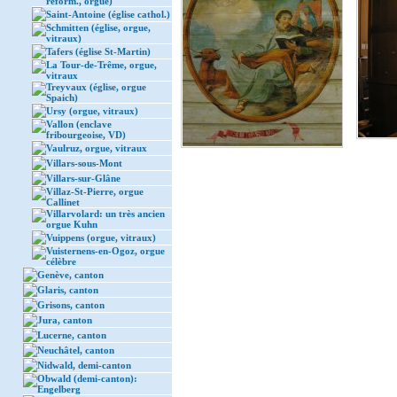
réform., orgue)
Saint-Antoine (église cathol.)
Schmitten (église, orgue,
vitraux)
Tafers (église St-Martin)
La Tour-de-Trême, orgue,
vitraux
Treyvaux (église, orgue
Spaich)
Ursy (orgue, vitraux)
Vallon (enclave
fribourgeoise, VD)
Vaulruz, orgue, vitraux
Villars-sous-Mont
Villars-sur-Glâne
Villaz-St-Pierre, orgue
Callinet
Villarvolard: un très ancien
orgue Kuhn
Vuippens (orgue, vitraux)
Vuisternens-en-Ogoz, orgue
célèbre
Genève, canton
Glaris, canton
Grisons, canton
Jura, canton
Lucerne, canton
Neuchâtel, canton
Nidwald, demi-canton
Obwald (demi-canton):
Engelberg