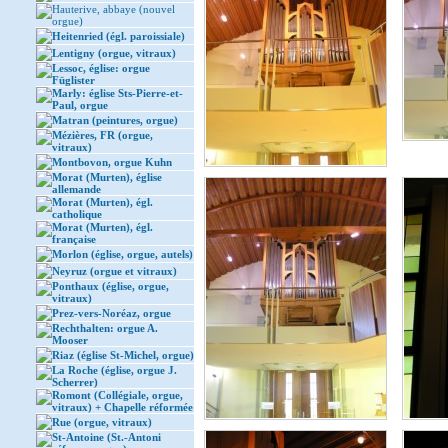
Hauterive, abbaye (nouvel
orgue)
Heitenried (égl. paroissiale)
Lentigny (orgue, vitraux)
Lessoc, église: orgue
Füglister
Marly: église Sts-Pierre-et-
Paul, orgue
Matran (peintures, orgue)
Mézières, FR (orgue,
vitraux)
Montbovon, orgue Kuhn
Morat (Murten), église
allemande
Morat (Murten), égl.
catholique
Morat (Murten), égl.
française
Morlon (église, orgue, autels)
Neyruz (orgue et vitraux)
Ponthaux (église, orgue,
vitraux)
Prez-vers-Noréaz, orgue
Rechthalten: orgue A.
Mooser
Riaz (église St-Michel, orgue)
La Roche (église, orgue J.
Scherrer)
Romont (Collégiale, orgue,
vitraux) + Chapelle réformée
Rue (orgue, vitraux)
St-Antoine (St.-Antoni