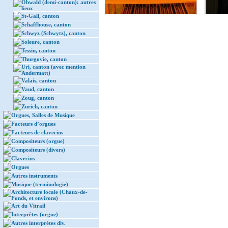
Obwald (demi-canton): autres
lieux
St-Gall, canton
Schaffhouse, canton
Schwyz (Schwytz), canton
Soleure, canton
Tessin, canton
Thurgovie, canton
Uri, canton (avec mention
Andermatt)
Valais, canton
Vaud, canton
Zoug, canton
Zurich, canton
Orgues, Salles de Musique
Facteurs d’orgues
Facteurs de clavecins
Compositeurs (orgue)
Compositeurs (divers)
Clavecins
Orgues
Autres instruments
Musique (terminologie)
Architecture locale (Chaux-de-
Fonds, et environs)
Art du Vitrail
Interprètes (orgue)
Autres interprètes div.