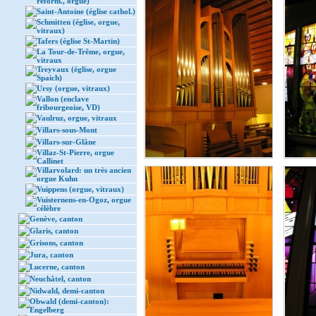
réform., orgue)
Saint-Antoine (église cathol.)
Schmitten (église, orgue,
vitraux)
Tafers (église St-Martin)
La Tour-de-Trême, orgue,
vitraux
Treyvaux (église, orgue
Spaich)
Ursy (orgue, vitraux)
Vallon (enclave
fribourgeoise, VD)
Vaulruz, orgue, vitraux
Villars-sous-Mont
Villars-sur-Glâne
Villaz-St-Pierre, orgue
Callinet
Villarvolard: un très ancien
orgue Kuhn
Vuippens (orgue, vitraux)
Vuisternens-en-Ogoz, orgue
célèbre
Genève, canton
Glaris, canton
Grisons, canton
Jura, canton
Lucerne, canton
Neuchâtel, canton
Nidwald, demi-canton
Obwald (demi-canton):
Engelberg