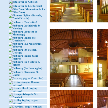
Estavayer-le-Gibloux
Estavayer-le-Lac (orgue)
Fille-Dieu (Monastère de La
Fille-Dieu)
Flamatt (église réformée,
David-Kirche)
Fribourg (Augustins)
Fribourg (cathédrale St-
Nicolas)
Fribourg (couvent de
Montorge)
Fribourg (église des
Cordeliers)
Fribourg (La Maigrauge,
abbaye)
Fribourg (St-Michel,
Collège)
Fribourg (église Saint-
Pierre)
Fribourg (la Visitation,
église)
Fribourg (St-Jean, église)
Fribourg (Basilique N.-
Dame)
Fribourg (église Christ-Roi)
Givisiez (orgue Dumas,
vitraux)
Grandvillard (orgue,
vitraux)
Granges (chapelle St-
Nicolas)
Grolley (église, orgue,
vitraux)
Gruyères, orgue, vitraux