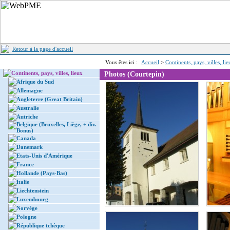
Retour à la page d'accueil
Vous êtes ici :
Accueil
>
Continents, pays, villes, li
Continents, pays, villes, lieux
Photos (Courtepin)
Afrique du Sud
Allemagne
Angleterre (Great Britain)
Australie
Autriche
Belgique (Bruxelles, Liège, + div.
Bonus)
Canada
Danemark
Etats-Unis d'Amérique
France
Hollande (Pays-Bas)
Italie
Liechtenstein
Luxembourg
Norvège
Pologne
République tchèque