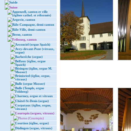
Suède
Suisse
Appenzell, canton et ville
(églises cathol. et réformée)
Argovie, canton
Bâle-Campagne, demi-canton
Bâle-Ville, demi-canton
Berne, canton
Fribourg, canton
Arconciel (orgue Spaich)
Avry-devant-Pont (vitraux,
orgue)
Barberêche (orgue)
Belfaux (église, orgue
Spaich)
Bösingen (église, orgue M.
Mooser)
Brünisried (église, orgue,
vitraux)
Bulle (orgue Mooser)
Bulle (Temple, orgue
Felsberg)
Charmey, orgue et vitraux
Châtel-St-Denis (orgue)
Corpataux (église, orgue,
vitraux)
Courtepin (orgues, vitraux)
Photos (Courtepin)
Courtion (église, orgue)
Düdingen (orgue, vitraux)