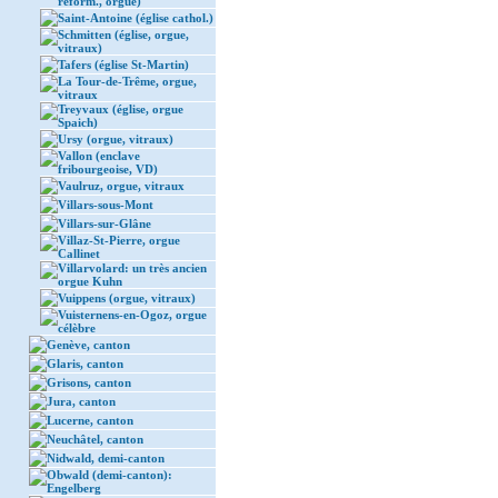
réform., orgue)
Saint-Antoine (église cathol.)
Schmitten (église, orgue,
vitraux)
Tafers (église St-Martin)
La Tour-de-Trême, orgue,
vitraux
Treyvaux (église, orgue
Spaich)
Ursy (orgue, vitraux)
Vallon (enclave
fribourgeoise, VD)
Vaulruz, orgue, vitraux
Villars-sous-Mont
Villars-sur-Glâne
Villaz-St-Pierre, orgue
Callinet
Villarvolard: un très ancien
orgue Kuhn
Vuippens (orgue, vitraux)
Vuisternens-en-Ogoz, orgue
célèbre
Genève, canton
Glaris, canton
Grisons, canton
Jura, canton
Lucerne, canton
Neuchâtel, canton
Nidwald, demi-canton
Obwald (demi-canton):
Engelberg