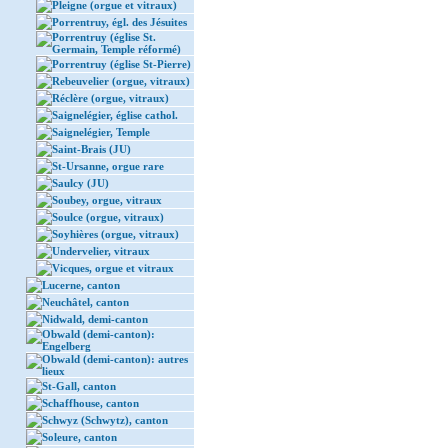
Pleigne (orgue et vitraux)
Porrentruy, égl. des Jésuites
Porrentruy (église St.
Germain, Temple réformé)
Porrentruy (église St-Pierre)
Rebeuvelier (orgue, vitraux)
Réclère (orgue, vitraux)
Saignelégier, église cathol.
Saignelégier, Temple
Saint-Brais (JU)
St-Ursanne, orgue rare
Saulcy (JU)
Soubey, orgue, vitraux
Soulce (orgue, vitraux)
Soyhières (orgue, vitraux)
Undervelier, vitraux
Vicques, orgue et vitraux
Lucerne, canton
Neuchâtel, canton
Nidwald, demi-canton
Obwald (demi-canton):
Engelberg
Obwald (demi-canton): autres
lieux
St-Gall, canton
Schaffhouse, canton
Schwyz (Schwytz), canton
Soleure, canton