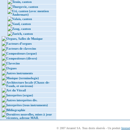
Tessin, canton
Thurgovie, canton
Uri, canton (avec mention
Andermatt)
Valais, canton
Vaud, canton
Zoug, canton
Zurich, canton
Orgues, Salles de Musique
Facteurs d’orgues
Facteurs de clavecins
Compositeurs (orgue)
Compositeurs (divers)
Clavecins
Orgues
Autres instruments
Musique (terminologie)
Architecture locale (Chaux-de-
Fonds, et environs)
Art du Vitrail
Interprètes (orgue)
Autres interprètes div.
Interprètes (tous instruments)
Bibliographie
Dernières nouvelles, mises à jour
récentes, adresse MAIL
© 2007 Arcantel SA. Tous droits réservés - Un produit
Interne