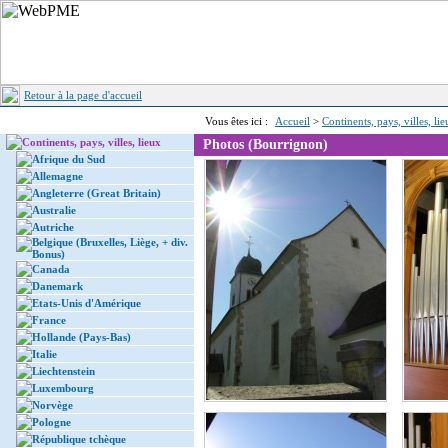
Retour à la page d'accueil
Vous êtes ici :
Accueil
>
Continents, pays, villes, li
Continents, pays, villes, lieux
Photos (Bourrignon)
Afrique du Sud
Allemagne
Angleterre (Great Britain)
Australie
Autriche
Belgique (Bruxelles, Liège, + div.
Bonus)
Canada
Danemark
Etats-Unis d'Amérique
France
Hollande (Pays-Bas)
Italie
Liechtenstein
Luxembourg
Norvège
Pologne
République tchèque