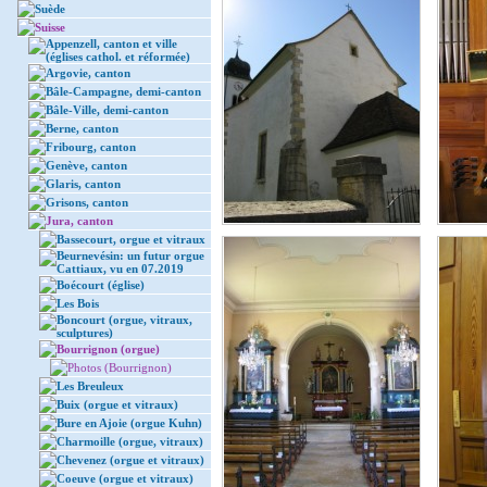
Suède
Suisse
Appenzell, canton et ville
(églises cathol. et réformée)
Argovie, canton
Bâle-Campagne, demi-canton
Bâle-Ville, demi-canton
Berne, canton
Fribourg, canton
Genève, canton
Glaris, canton
Grisons, canton
Jura, canton
Bassecourt, orgue et vitraux
Beurnevésin: un futur orgue
Cattiaux, vu en 07.2019
Boécourt (église)
Les Bois
Boncourt (orgue, vitraux,
sculptures)
Bourrignon (orgue)
Photos (Bourrignon)
Les Breuleux
Buix (orgue et vitraux)
Bure en Ajoie (orgue Kuhn)
Charmoille (orgue, vitraux)
Chevenez (orgue et vitraux)
Coeuve (orgue et vitraux)