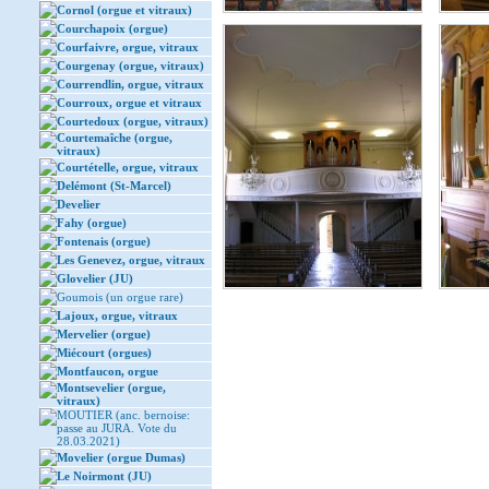
Cornol (orgue et vitraux)
Courchapoix (orgue)
Courfaivre, orgue, vitraux
Courgenay (orgue, vitraux)
Courrendlin, orgue, vitraux
Courroux, orgue et vitraux
Courtedoux (orgue, vitraux)
Courtemaîche (orgue,
vitraux)
Courtételle, orgue, vitraux
Delémont (St-Marcel)
Develier
Fahy (orgue)
Fontenais (orgue)
Les Genevez, orgue, vitraux
Glovelier (JU)
Goumois (un orgue rare)
Lajoux, orgue, vitraux
Mervelier (orgue)
Miécourt (orgues)
Montfaucon, orgue
Montsevelier (orgue,
vitraux)
MOUTIER (anc. bernoise:
passe au JURA. Vote du
28.03.2021)
Movelier (orgue Dumas)
Le Noirmont (JU)