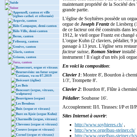
Suède
maintenant propriété de la Société des 
Suisse
grande partie.
Appenzell, canton et ville
(églises cathol. et réformée)
L'église de Soyhières possède un orgu
Argovie, canton
orgue de
Joseph Frantz
de Liesberg (1
Bâle-Campagne, demi-canton
de ce facteur ont été construits dans l
Bâle-Ville, demi-canton
1912, le vieil orgue Frantz est changé 
Berne, canton
L'orgue Kuhn (2 claviers, pédalier, 9
Fribourg, canton
passage à 13 jeux. L'église sera restau
Genève, canton
facteur suisse
,
Roman Steiner
installé
Glaris, canton
instrument ! Il s'agit d'un très joli org
Grisons, canton
Jura, canton
En voici la composition
:
Bassecourt, orgue et vitraux
Beurnevésin: un futur orgue
Clavier 1
: Montre 8', Bourdon à chemin
Cattiaux, vu en 07.2019
1/3', Trompette 8'.
Boécourt (église)
Les Bois
Clavier 2
: Bourdon 8', Flûte à cheminée
Boncourt (orgue, vitraux,
sculptures)
Pédalier
: Soubasse 16'.
Bourrignon (orgue)
Les Breuleux
Accouplement: II/I. Tirasses: I/P et II/P
Buix (orgue et vitraux)
Bure en Ajoie (orgue Kuhn)
Sites Internet à ouvrir
:
Charmoille (orgue, vitraux)
http://www.soyhieres.ch/
,
Chevenez (orgue et vitraux)
Coeuve (orgue et vitraux)
http://www.orgelbau-steiner.ch/
Cornol (orgue et vitraux)
http://www.orgelbau-steiner.ch/