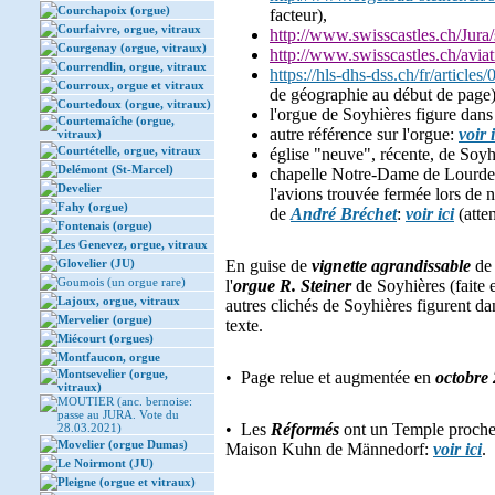
Courchapoix (orgue)
facteur),
Courfaivre, orgue, vitraux
http://www.swisscastles.ch/Jura
Courgenay (orgue, vitraux)
http://www.swisscastles.ch/aviat
Courrendlin, orgue, vitraux
https://hls-dhs-dss.ch/fr/article
Courroux, orgue et vitraux
de géographie au début de page)
Courtedoux (orgue, vitraux)
l'orgue de Soyhières figure dan
Courtemaîche (orgue,
autre référence sur l'orgue:
voir i
vitraux)
Courtételle, orgue, vitraux
église "neuve", récente, de Soyh
Delémont (St-Marcel)
chapelle Notre-Dame de Lourdes,
Develier
l'avions trouvée fermée lors de n
Fahy (orgue)
de
André Bréchet
:
voir ici
(atte
Fontenais (orgue)
Les Genevez, orgue, vitraux
Glovelier (JU)
En guise de
vignette agrandissable
de 
Goumois (un orgue rare)
l'
orgue R. Steiner
de Soyhières (faite 
Lajoux, orgue, vitraux
autres clichés de Soyhières figurent da
Mervelier (orgue)
texte.
Miécourt (orgues)
Montfaucon, orgue
Montsevelier (orgue,
• Page relue et augmentée en
octobre
vitraux)
MOUTIER (anc. bernoise:
passe au JURA. Vote du
• Les
Réformés
ont un Temple proch
28.03.2021)
Movelier (orgue Dumas)
Maison Kuhn de Männedorf:
voir ici
.
Le Noirmont (JU)
Pleigne (orgue et vitraux)