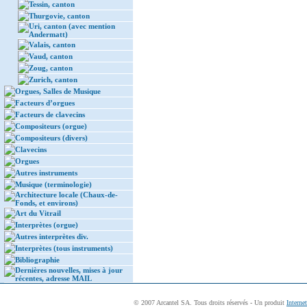
Tessin, canton
Thurgovie, canton
Uri, canton (avec mention
Andermatt)
Valais, canton
Vaud, canton
Zoug, canton
Zurich, canton
Orgues, Salles de Musique
Facteurs d’orgues
Facteurs de clavecins
Compositeurs (orgue)
Compositeurs (divers)
Clavecins
Orgues
Autres instruments
Musique (terminologie)
Architecture locale (Chaux-de-
Fonds, et environs)
Art du Vitrail
Interprètes (orgue)
Autres interprètes div.
Interprètes (tous instruments)
Bibliographie
Dernières nouvelles, mises à jour
récentes, adresse MAIL
© 2007 Arcantel SA. Tous droits réservés - Un produit
Interne