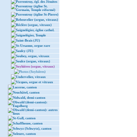
Porrentruy, égl. des Jésuites
Porrentruy (église St.
Germain, Temple réformé)
Porrentruy (église St-Pierre)
Rebeuvelier (orgue, vitraux)
Réclère (orgue, vitraux)
Saignelégier, église cathol.
Saignelégier, Temple
Saint-Brais (JU)
St-Ursanne, orgue rare
Saulcy (JU)
Soubey, orgue, vitraux
Soulce (orgue, vitraux)
Soyhières (orgue, vitraux)
Photos (Soyhières)
Undervelier, vitraux
Vicques, orgue et vitraux
Lucerne, canton
Neuchâtel, canton
Nidwald, demi-canton
Obwald (demi-canton):
Engelberg
Obwald (demi-canton): autres
lieux
St-Gall, canton
Schaffhouse, canton
Schwyz (Schwytz), canton
Soleure, canton