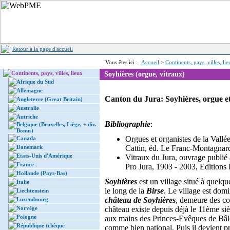
Retour à la page d'accueil
Vous êtes ici :
Accueil
>
Continents, pays, villes, li
Continents, pays, villes, lieux
Soyhières (orgue, vitraux)
Afrique du Sud
Allemagne
Canton du Jura: Soyhières, orgue et
Angleterre (Great Britain)
Australie
Autriche
Bibliographie
:
Belgique (Bruxelles, Liège, + div.
Bonus)
Orgues et organistes de la Vall
Canada
Danemark
Cattin, éd. Le Franc-Montagnar
Etats-Unis d'Amérique
Vitraux du Jura, ouvrage publié 
France
Pro Jura, 1903 - 2003, Editions 
Hollande (Pays-Bas)
Soyhières
est un village situé à quelq
Italie
le long de la
Birse
. Le village est domi
Liechtenstein
château de Soyhières
, demeure des c
Luxembourg
Norvège
château existe depuis déjà le 11ème siè
Pologne
aux mains des Princes-Evêques de Bâle.
République tchèque
comme bien national. Puis il devient p