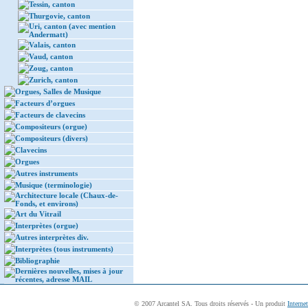
Tessin, canton
Thurgovie, canton
Uri, canton (avec mention
Andermatt)
Valais, canton
Vaud, canton
Zoug, canton
Zurich, canton
Orgues, Salles de Musique
Facteurs d’orgues
Facteurs de clavecins
Compositeurs (orgue)
Compositeurs (divers)
Clavecins
Orgues
Autres instruments
Musique (terminologie)
Architecture locale (Chaux-de-
Fonds, et environs)
Art du Vitrail
Interprètes (orgue)
Autres interprètes div.
Interprètes (tous instruments)
Bibliographie
Dernières nouvelles, mises à jour
récentes, adresse MAIL
© 2007 Arcantel SA. Tous droits réservés - Un produit
Interne