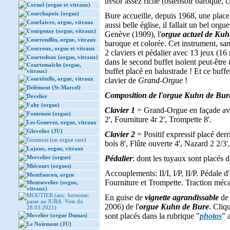
trésor assez riche (ostensoir baroque, 
Cornol (orgue et vitraux)
Courchapoix (orgue)
Bure accueille, depuis 1968, une place
Courfaivre, orgue, vitraux
aussi belle église, il fallait un bel or
Courgenay (orgue, vitraux)
Genève (1909), l'
orgue actuel de Ku
Courrendlin, orgue, vitraux
baroque et colorée. Cet instrument, san
Courroux, orgue et vitraux
2 claviers et pédalier avec 13 jeux (16 
Courtedoux (orgue, vitraux)
dans le second buffet isolent peut-être
Courtemaîche (orgue,
buffet placé en balustrade ! Et ce buffet
vitraux)
Courtételle, orgue, vitraux
clavier de
Grand-Orgue
!
Delémont (St-Marcel)
Composition de l'orgue Kuhn de Bur
Develier
Fahy (orgue)
Clavier 1
= Grand-Orgue en façade avec
Fontenais (orgue)
2', Fourniture 4r 2', Trompette 8'.
Les Genevez, orgue, vitraux
Glovelier (JU)
Clavier 2
= Positif expressif placé de
Goumois (un orgue rare)
bois 8', Flûte ouverte 4', Nazard 2 2/3',
Lajoux, orgue, vitraux
Mervelier (orgue)
Pédalier
: dont les tuyaux sont placés d
Miécourt (orgues)
Accouplements: II/I, I/P, II/P. Pédale 
Montfaucon, orgue
Fourniture et Trompette. Traction méc
Montsevelier (orgue,
vitraux)
MOUTIER (anc. bernoise:
En guise de
vignette agrandissable
de 
passe au JURA. Vote du
2006) de l'
orgue Kuhn de Bure
. Cliq
28.03.2021)
sont placés dans la rubrique "
photos
" 
Movelier (orgue Dumas)
Le Noirmont (JU)