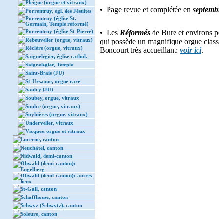
Pleigne (orgue et vitraux)
• Page revue et complétée en
septemb
Porrentruy, égl. des Jésuites
Porrentruy (église St.
Germain, Temple réformé)
Porrentruy (église St-Pierre)
• Les
Réformés
de Bure et environs p
Rebeuvelier (orgue, vitraux)
qui possède un magnifique orgue clas
Réclère (orgue, vitraux)
Boncourt très accueillant:
voir ici
.
Saignelégier, église cathol.
Saignelégier, Temple
Saint-Brais (JU)
St-Ursanne, orgue rare
Saulcy (JU)
Soubey, orgue, vitraux
Soulce (orgue, vitraux)
Soyhières (orgue, vitraux)
Undervelier, vitraux
Vicques, orgue et vitraux
Lucerne, canton
Neuchâtel, canton
Nidwald, demi-canton
Obwald (demi-canton):
Engelberg
Obwald (demi-canton): autres
lieux
St-Gall, canton
Schaffhouse, canton
Schwyz (Schwytz), canton
Soleure, canton