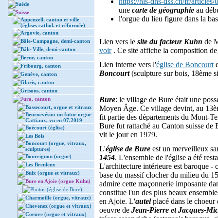
https://hls-dhs-dss.ch/fr/article
Suède
une
carte de géographie
au débu
Suisse
l'orgue du lieu figure dans la b
Appenzell, canton et ville
(églises cathol. et réformée)
Argovie, canton
Lien vers le
site du facteur Kuhn
de M
Bâle-Campagne, demi-canton
Bâle-Ville, demi-canton
voir
. Ce site affiche la composition de
Berne, canton
Lien interne vers l'
église de Boncourt
e
Fribourg, canton
Boncourt
(sculpture sur bois, 18ème si
Genève, canton
Glaris, canton
Grisons, canton
Bure
: le village de Bure était une pos
Jura, canton
Bassecourt, orgue et vitraux
Moyen Âge. Ce village devint, au 13èm
Beurnevésin: un futur orgue
fit partie des départements du Mont-Te
Cattiaux, vu en 07.2019
Bure fut rattaché au Canton suisse d
Boécourt (église)
vit le jour en 1979.
Les Bois
Boncourt (orgue, vitraux,
L'
église de Bure
est un merveilleux sa
sculptures)
Bourrignon (orgue)
1454
. L'ensemble de l'église a été re
Les Breuleux
L'architecture intérieure est baroque -
Buix (orgue et vitraux)
base du massif clocher du milieu du 15è
Bure en Ajoie (orgue Kuhn)
admire cette maçonnerie imposante dans 
Photos (église de Bure)
constitue l'un des plus beaux ensemble
Charmoille (orgue, vitraux)
en Ajoie. L'
autel
placé dans le choeur 
Chevenez (orgue et vitraux)
oeuvre de
Jean-Pierre et Jacques-Mi
Coeuve (orgue et vitraux)