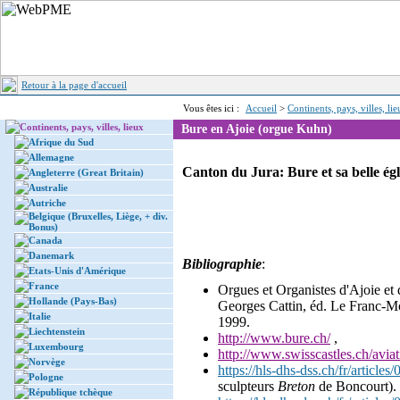
Retour à la page d'accueil
Vous êtes ici :
Accueil
>
Continents, pays, villes, li
Continents, pays, villes, lieux
Bure en Ajoie (orgue Kuhn)
Afrique du Sud
Allemagne
Canton du Jura: Bure et sa belle ég
Angleterre (Great Britain)
Australie
Autriche
Belgique (Bruxelles, Liège, + div.
Bonus)
Canada
Danemark
Bibliographie
:
Etats-Unis d'Amérique
France
Orgues et Organistes d'Ajoie et
Hollande (Pays-Bas)
Georges Cattin, éd. Le Franc-M
Italie
1999.
Liechtenstein
http://www.bure.ch/
,
Luxembourg
http://www.swisscastles.ch/aviat
Norvège
https://hls-dhs-dss.ch/fr/article
Pologne
sculpteurs
Breton
de Boncourt).
République tchèque