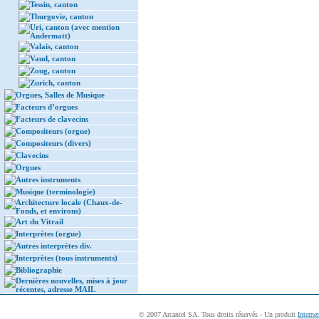
Tessin, canton
Thurgovie, canton
Uri, canton (avec mention
Andermatt)
Valais, canton
Vaud, canton
Zoug, canton
Zurich, canton
Orgues, Salles de Musique
Facteurs d’orgues
Facteurs de clavecins
Compositeurs (orgue)
Compositeurs (divers)
Clavecins
Orgues
Autres instruments
Musique (terminologie)
Architecture locale (Chaux-de-
Fonds, et environs)
Art du Vitrail
Interprètes (orgue)
Autres interprètes div.
Interprètes (tous instruments)
Bibliographie
Dernières nouvelles, mises à jour
récentes, adresse MAIL
© 2007 Arcantel SA. Tous droits réservés - Un produit
Interne