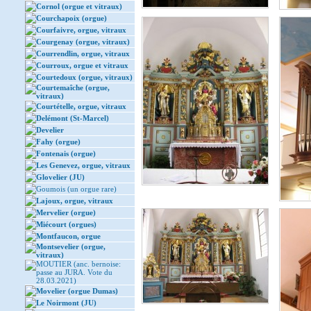
Cornol (orgue et vitraux)
Courchapoix (orgue)
Courfaivre, orgue, vitraux
Courgenay (orgue, vitraux)
Courrendlin, orgue, vitraux
Courroux, orgue et vitraux
Courtedoux (orgue, vitraux)
Courtemaîche (orgue,
vitraux)
Courtételle, orgue, vitraux
Delémont (St-Marcel)
Develier
Fahy (orgue)
Fontenais (orgue)
Les Genevez, orgue, vitraux
Glovelier (JU)
Goumois (un orgue rare)
Lajoux, orgue, vitraux
Mervelier (orgue)
Miécourt (orgues)
Montfaucon, orgue
Montsevelier (orgue,
vitraux)
MOUTIER (anc. bernoise:
passe au JURA. Vote du
28.03.2021)
Movelier (orgue Dumas)
Le Noirmont (JU)