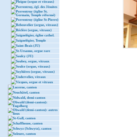
Pleigne (orgue et vitraux)
Porrentruy, égl. des Jésuites
Porrentruy (église St.
Germain, Temple réformé)
Porrentruy (église St-Pierre)
Rebeuvelier (orgue, vitraux)
Réclère (orgue, vitraux)
Saignelégier, église cathol.
Saignelégier, Temple
Saint-Brais (JU)
St-Ursanne, orgue rare
Saulcy (JU)
Soubey, orgue, vitraux
Soulce (orgue, vitraux)
Soyhières (orgue, vitraux)
Undervelier, vitraux
Vicques, orgue et vitraux
Lucerne, canton
Neuchâtel, canton
Nidwald, demi-canton
Obwald (demi-canton):
Engelberg
Obwald (demi-canton): autres
lieux
St-Gall, canton
Schaffhouse, canton
Schwyz (Schwytz), canton
Soleure, canton