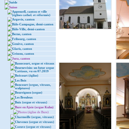
Suède
Suisse
Appenzell, canton et ville
(églises cathol. et réformée)
Argovie, canton
Bâle-Campagne, demi-canton
Bâle-Ville, demi-canton
Berne, canton
Fribourg, canton
Genève, canton
Glaris, canton
Grisons, canton
Jura, canton
Bassecourt, orgue et vitraux
Beurnevésin: un futur orgue
Cattiaux, vu en 07.2019
Boécourt (église)
Les Bois
Boncourt (orgue, vitraux,
sculptures)
Bourrignon (orgue)
Les Breuleux
Buix (orgue et vitraux)
Bure en Ajoie (orgue Kuhn)
Photos (église de Bure)
Charmoille (orgue, vitraux)
Chevenez (orgue et vitraux)
Coeuve (orgue et vitraux)