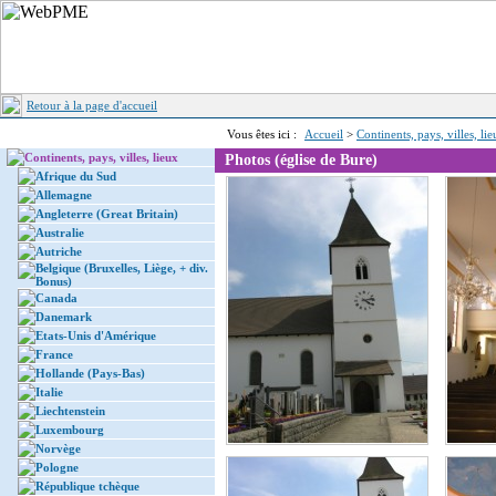
Retour à la page d'accueil
Vous êtes ici :
Accueil
>
Continents, pays, villes, li
Continents, pays, villes, lieux
Photos (église de Bure)
Afrique du Sud
Allemagne
Angleterre (Great Britain)
Australie
Autriche
Belgique (Bruxelles, Liège, + div.
Bonus)
Canada
Danemark
Etats-Unis d'Amérique
France
Hollande (Pays-Bas)
Italie
Liechtenstein
Luxembourg
Norvège
Pologne
République tchèque