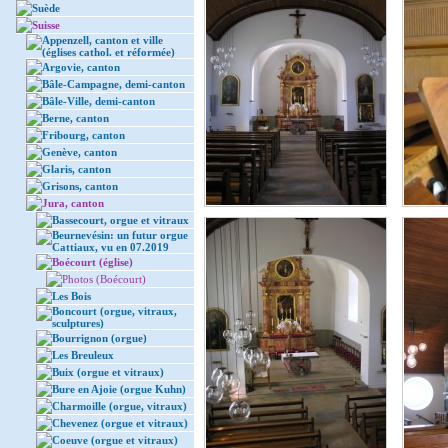
Suède
Suisse
Appenzell, canton et ville
(églises cathol. et réformée)
Argovie, canton
Bâle-Campagne, demi-canton
Bâle-Ville, demi-canton
Berne, canton
Fribourg, canton
Genève, canton
Glaris, canton
Grisons, canton
Jura, canton
Bassecourt, orgue et vitraux
Beurnevésin: un futur orgue
Cattiaux, vu en 07.2019
Boécourt (église)
Photos (Boécourt)
Les Bois
Boncourt (orgue, vitraux,
sculptures)
Bourrignon (orgue)
Les Breuleux
Buix (orgue et vitraux)
Bure en Ajoie (orgue Kuhn)
Charmoille (orgue, vitraux)
Chevenez (orgue et vitraux)
Coeuve (orgue et vitraux)