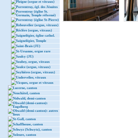
Pleigne (orgue et vitraux)
Porrentruy, égl. des Jésuites
Porrentruy (église St.
Germain, Temple réformé)
Porrentruy (église St-Pierre)
Rebeuvelier (orgue, vitraux)
Réclère (orgue, vitraux)
Saignelégier, église cathol.
Saignelégier, Temple
Saint-Brais (JU)
St-Ursanne, orgue rare
Saulcy (JU)
Soubey, orgue, vitraux
Soulce (orgue, vitraux)
Soyhières (orgue, vitraux)
Undervelier, vitraux
Vicques, orgue et vitraux
Lucerne, canton
Neuchâtel, canton
Nidwald, demi-canton
Obwald (demi-canton):
Engelberg
Obwald (demi-canton): autres
lieux
St-Gall, canton
Schaffhouse, canton
Schwyz (Schwytz), canton
Soleure, canton