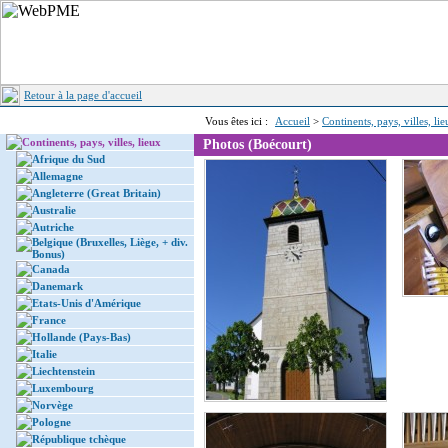
Retour à la page d'accueil
Vous êtes ici :
Accueil
>
Continents, pays, villes, li
Continents, pays, villes, lieux
Photos (Boécourt)
Afrique du Sud
Allemagne
Angleterre (Great Britain)
Australie
Autriche
Belgique (Bruxelles, Liège, + div.
Bonus)
Canada
Danemark
Etats-Unis d'Amérique
France
Hollande (Pays-Bas)
Italie
Liechtenstein
Luxembourg
Norvège
Pologne
République tchèque