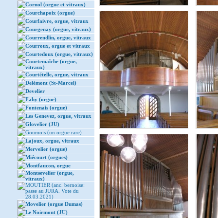
Cornol (orgue et vitraux)
Courchapoix (orgue)
Courfaivre, orgue, vitraux
Courgenay (orgue, vitraux)
Courrendlin, orgue, vitraux
Courroux, orgue et vitraux
Courtedoux (orgue, vitraux)
Courtemaîche (orgue,
vitraux)
Courtételle, orgue, vitraux
Delémont (St-Marcel)
Develier
Fahy (orgue)
Fontenais (orgue)
Les Genevez, orgue, vitraux
Glovelier (JU)
Goumois (un orgue rare)
Lajoux, orgue, vitraux
Mervelier (orgue)
Miécourt (orgues)
Montfaucon, orgue
Montsevelier (orgue,
vitraux)
MOUTIER (anc. bernoise:
passe au JURA. Vote du
28.03.2021)
Movelier (orgue Dumas)
Le Noirmont (JU)