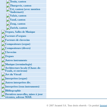
Tessin, canton
Thurgovie, canton
Uri, canton (avec mention
Andermatt)
Valais, canton
Vaud, canton
Zoug, canton
Zurich, canton
Orgues, Salles de Musique
Facteurs d’orgues
Facteurs de clavecins
Compositeurs (orgue)
Compositeurs (divers)
Clavecins
Orgues
Autres instruments
Musique (terminologie)
Architecture locale (Chaux-de-
Fonds, et environs)
Art du Vitrail
Interprètes (orgue)
Autres interprètes div.
Interprètes (tous instruments)
Bibliographie
Dernières nouvelles, mises à jour
récentes, adresse MAIL
© 2007 Arcantel SA. Tous droits réservés - Un produit
Interne