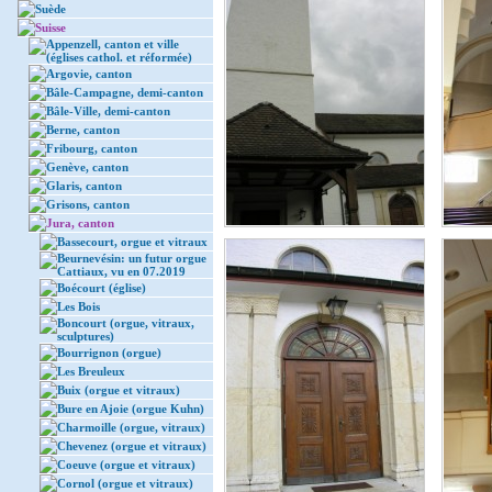
Suède
Suisse
Appenzell, canton et ville
(églises cathol. et réformée)
Argovie, canton
Bâle-Campagne, demi-canton
Bâle-Ville, demi-canton
Berne, canton
Fribourg, canton
Genève, canton
Glaris, canton
Grisons, canton
Jura, canton
Bassecourt, orgue et vitraux
Beurnevésin: un futur orgue
Cattiaux, vu en 07.2019
Boécourt (église)
Les Bois
Boncourt (orgue, vitraux,
sculptures)
Bourrignon (orgue)
Les Breuleux
Buix (orgue et vitraux)
Bure en Ajoie (orgue Kuhn)
Charmoille (orgue, vitraux)
Chevenez (orgue et vitraux)
Coeuve (orgue et vitraux)
Cornol (orgue et vitraux)