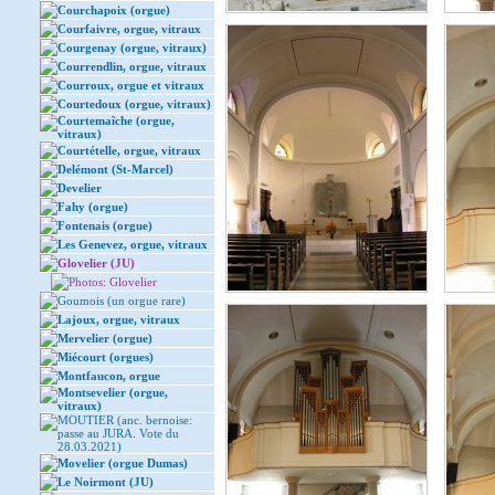
Courchapoix (orgue)
Courfaivre, orgue, vitraux
Courgenay (orgue, vitraux)
Courrendlin, orgue, vitraux
Courroux, orgue et vitraux
Courtedoux (orgue, vitraux)
Courtemaîche (orgue,
vitraux)
Courtételle, orgue, vitraux
Delémont (St-Marcel)
Develier
Fahy (orgue)
Fontenais (orgue)
Les Genevez, orgue, vitraux
Glovelier (JU)
Photos: Glovelier
Goumois (un orgue rare)
Lajoux, orgue, vitraux
Mervelier (orgue)
Miécourt (orgues)
Montfaucon, orgue
Montsevelier (orgue,
vitraux)
MOUTIER (anc. bernoise:
passe au JURA. Vote du
28.03.2021)
Movelier (orgue Dumas)
Le Noirmont (JU)