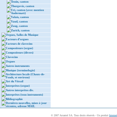
Tessin, canton
Thurgovie, canton
Uri, canton (avec mention
Andermatt)
Valais, canton
Vaud, canton
Zoug, canton
Zurich, canton
Orgues, Salles de Musique
Facteurs d’orgues
Facteurs de clavecins
Compositeurs (orgue)
Compositeurs (divers)
Clavecins
Orgues
Autres instruments
Musique (terminologie)
Architecture locale (Chaux-de-
Fonds, et environs)
Art du Vitrail
Interprètes (orgue)
Autres interprètes div.
Interprètes (tous instruments)
Bibliographie
Dernières nouvelles, mises à jour
récentes, adresse MAIL
© 2007 Arcantel SA. Tous droits réservés - Un produit
Interne