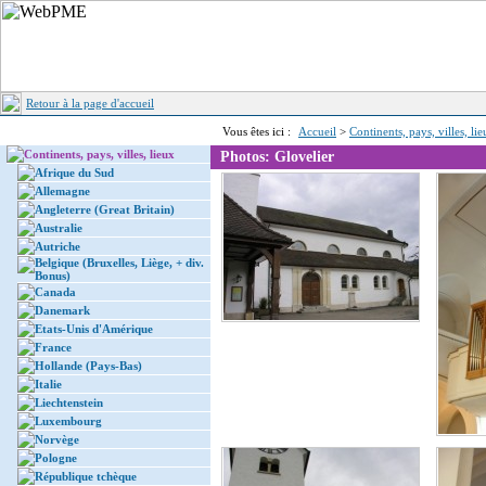
Retour à la page d'accueil
Vous êtes ici :
Accueil
>
Continents, pays, villes, li
Continents, pays, villes, lieux
Photos: Glovelier
Afrique du Sud
Allemagne
Angleterre (Great Britain)
Australie
Autriche
Belgique (Bruxelles, Liège, + div.
Bonus)
Canada
Danemark
Etats-Unis d'Amérique
France
Hollande (Pays-Bas)
Italie
Liechtenstein
Luxembourg
Norvège
Pologne
République tchèque