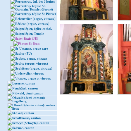
Porrentruy, égl. des Jésuites
Porrentruy (église St.
Germain, Temple réformé)
Porrentruy (église St-Pierre)
Rebeuvelier (orgue, vitraux)
Réclère (orgue, vitraux)
Saignelégier, église cathol.
Saignelégier, Temple
Saint-Brais (JU)
Photos: St-Brais
St-Ursanne, orgue rare
Saulcy (JU)
Soubey, orgue, vitraux
Soulce (orgue, vitraux)
Soyhières (orgue, vitraux)
Undervelier, vitraux
Vicques, orgue et vitraux
Lucerne, canton
Neuchâtel, canton
Nidwald, demi-canton
Obwald (demi-canton):
Engelberg
Obwald (demi-canton): autres
lieux
St-Gall, canton
Schaffhouse, canton
Schwyz (Schwytz), canton
Soleure, canton