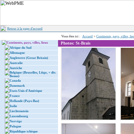
Retour à la page d'accueil
Vous êtes ici :
Accueil
>
Continents, pays, villes, li
Continents, pays, villes, lieux
Photos: St-Brais
Afrique du Sud
Allemagne
Angleterre (Great Britain)
Australie
Autriche
Belgique (Bruxelles, Liège, + div.
Bonus)
Canada
Danemark
Etats-Unis d'Amérique
France
Hollande (Pays-Bas)
Italie
Liechtenstein
Luxembourg
Norvège
Pologne
République tchèque