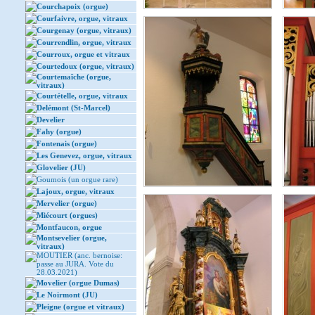
Courchapoix (orgue)
Courfaivre, orgue, vitraux
Courgenay (orgue, vitraux)
Courrendlin, orgue, vitraux
Courroux, orgue et vitraux
Courtedoux (orgue, vitraux)
Courtemaîche (orgue,
vitraux)
Courtételle, orgue, vitraux
Delémont (St-Marcel)
Develier
Fahy (orgue)
Fontenais (orgue)
Les Genevez, orgue, vitraux
Glovelier (JU)
Goumois (un orgue rare)
Lajoux, orgue, vitraux
Mervelier (orgue)
Miécourt (orgues)
Montfaucon, orgue
Montsevelier (orgue,
vitraux)
MOUTIER (anc. bernoise:
passe au JURA. Vote du
28.03.2021)
Movelier (orgue Dumas)
Le Noirmont (JU)
Pleigne (orgue et vitraux)