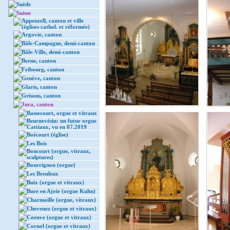
Suède
Suisse
Appenzell, canton et ville
(églises cathol. et réformée)
Argovie, canton
Bâle-Campagne, demi-canton
Bâle-Ville, demi-canton
Berne, canton
Fribourg, canton
Genève, canton
Glaris, canton
Grisons, canton
Jura, canton
Bassecourt, orgue et vitraux
Beurnevésin: un futur orgue
Cattiaux, vu en 07.2019
Boécourt (église)
Les Bois
Boncourt (orgue, vitraux,
sculptures)
Bourrignon (orgue)
Les Breuleux
Buix (orgue et vitraux)
Bure en Ajoie (orgue Kuhn)
Charmoille (orgue, vitraux)
Chevenez (orgue et vitraux)
Coeuve (orgue et vitraux)
Cornol (orgue et vitraux)