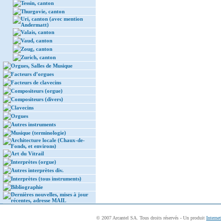
Tessin, canton
Thurgovie, canton
Uri, canton (avec mention
Andermatt)
Valais, canton
Vaud, canton
Zoug, canton
Zurich, canton
Orgues, Salles de Musique
Facteurs d’orgues
Facteurs de clavecins
Compositeurs (orgue)
Compositeurs (divers)
Clavecins
Orgues
Autres instruments
Musique (terminologie)
Architecture locale (Chaux-de-
Fonds, et environs)
Art du Vitrail
Interprètes (orgue)
Autres interprètes div.
Interprètes (tous instruments)
Bibliographie
Dernières nouvelles, mises à jour
récentes, adresse MAIL
© 2007 Arcantel SA. Tous droits réservés - Un produit
Interne