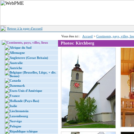
Retour à la page d'accueil
Vous êtes ici :
Accueil
>
Continents, pays, villes, li
Continents, pays, villes, lieux
Photos: Kirchberg
Afrique du Sud
Allemagne
Angleterre (Great Britain)
Australie
Autriche
Belgique (Bruxelles, Liège, + div.
Bonus)
Canada
Danemark
Etats-Unis d'Amérique
France
Hollande (Pays-Bas)
Italie
Liechtenstein
Luxembourg
Norvège
Pologne
République tchèque