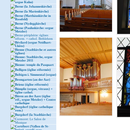
orgue Kuhn)
Berne (la Johanneskirche)
Berne (la Marienkirche)
Berne (Matthäuskirche in
Rossfeld)
Berne (Nydeggkirche)
Berne (Pauluskirche: orgue
Metzler)
Berne-périphérie: églises
réform. + cathol. Bethlehem
Bévilard (orgue Neidhart-
Lhôte)
Bienne (Stadtkirche et autres
églises)
Bienne: Stadtkirche, orgue
Metzler 2011
Bienne: temple du Pasquart
Bolligen (église réformée)
Boltigen i. Simmental (orgue)
Bremgarten (an der Aar)
Brienz (église réformée)
Bümpliz (orgue, vitraux) +
église cathol.
Büren an der Aare (église
réf., orgue Metzler) + Centre
catholique
Burgdorf (église catholique
rom.)
Burgdorf (la Stadtkirche)
Cormoret: Le Salon de
Musique
Cortébert (Vallon de St-
Imier), couplé avec