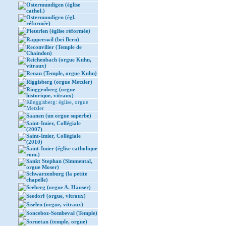
Ostermundigen (église
cathol.)
Ostermundigen (égl.
réformée)
Pieterlen (église réformée)
Rapperswil (bei Bern)
Reconvilier (Temple de
Chaindon)
Reichenbach (orgue Kuhn,
vitraux)
Renan (Temple, orgue Kuhn)
Riggisberg (orgue Metzler)
Ringgenberg (orgue
historique, vitraux)
Rüeggisberg: église, orgue
Metzler
Saanen (un orgue superbe)
Saint-Imier, Collégiale
(2007)
Saint-Imier, Collégiale
(2010)
Saint-Imier (église catholique
rom.)
Sankt Stephan (Simmental,
orgue Moser)
Schwarzenburg (la petite
chapelle)
Seeberg (orgue A. Hauser)
Seedorf (orgue, vitraux)
Siselen (orgue, vitraux)
Sonceboz-Sombeval (Temple)
Sornetan (temple, orgue)