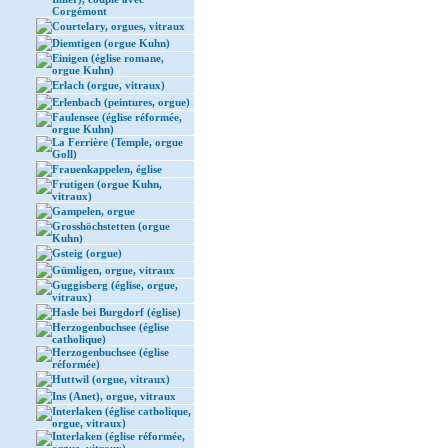
Corgémont
Courtelary, orgues, vitraux
Diemtigen (orgue Kuhn)
Einigen (église romane,
orgue Kuhn)
Erlach (orgue, vitraux)
Erlenbach (peintures, orgue)
Faulensee (église réformée,
orgue Kuhn)
La Ferrière (Temple, orgue
Goll)
Frauenkappelen, église
Frutigen (orgue Kuhn,
vitraux)
Gampelen, orgue
Grosshöchstetten (orgue
Kuhn)
Gsteig (orgue)
Gümligen, orgue, vitraux
Guggisberg (église, orgue,
vitraux)
Hasle bei Burgdorf (église)
Herzogenbuchsee (église
catholique)
Herzogenbuchsee (église
réformée)
Huttwil (orgue, vitraux)
Ins (Anet), orgue, vitraux
Interlaken (église catholique,
orgue, vitraux)
Interlaken (église réformée,