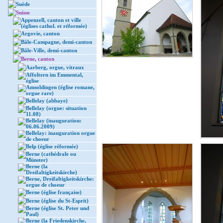
Suède
Suisse
Appenzell, canton et ville
(églises cathol. et réformée)
Argovie, canton
Bâle-Campagne, demi-canton
Bâle-Ville, demi-canton
Berne, canton
Aarberg, orgue, vitraux
Affoltern im Emmental,
église
Amsoldingen (église romane,
orgue rare)
Bellelay (abbaye)
Bellelay (orgue: situation
11.08)
Bellelay (inauguration:
06.06.2009)
Bellelay: inauguration orgue
de choeur
Belp (église réformée)
Berne (cathédrale ou
Münster)
Berne (la
Dreifaltigkeitskirche)
Berne, Dreifaltigkeitskirche:
orgue de choeur
Berne (église française)
Berne (église du St-Esprit)
Berne (église St. Peter und
Paul)
Berne (la Friedenskirche,