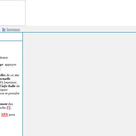
Imprimer
itraux
age
: appuyer
r
lles
de ce site
ectuelle
©
) [
mention
:
l'
info-bulle
de
diquer
ces et
prendre
.
ement
des
ouche
F5
.
n
VPN
peut
.