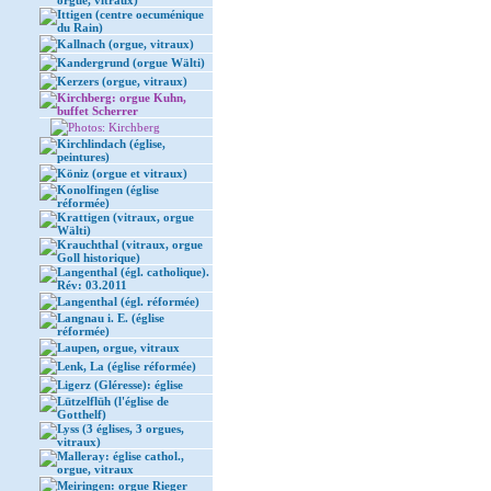
orgue, vitraux)
Ittigen (centre oecuménique
du Rain)
Kallnach (orgue, vitraux)
Kandergrund (orgue Wälti)
Kerzers (orgue, vitraux)
Kirchberg: orgue Kuhn,
buffet Scherrer
Photos: Kirchberg
Kirchlindach (église,
peintures)
Köniz (orgue et vitraux)
Konolfingen (église
réformée)
Krattigen (vitraux, orgue
Wälti)
Krauchthal (vitraux, orgue
Goll historique)
Langenthal (égl. catholique).
Rév: 03.2011
Langenthal (égl. réformée)
Langnau i. E. (église
réformée)
Laupen, orgue, vitraux
Lenk, La (église réformée)
Ligerz (Gléresse): église
Lützelflüh (l'église de
Gotthelf)
Lyss (3 églises, 3 orgues,
vitraux)
Malleray: église cathol.,
orgue, vitraux
Meiringen: orgue Rieger