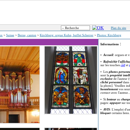
Plan du site
eux
>
Suisse
>
Berne, canton
>
Kirchberg: orgue Kuhn, buffet Scherrer
>
Photos: Kirchberg
:
Informations
•
Accueil
: orgues et v
•
Rafraîchir l'affich
sur les touches
ctrl
et
• Les
photos personne
sont la
propriété intell
exclusive
de l'auteur (
cliché personnel
dans 
la photo]. Veuillez in
honnêtement
vos sour
contact
avec l'auteur..
• Si
lenteur
au
charg
pages:
appuyer
sur t
•
AVIS
: L'emploi d'u
bloquer
certains liens