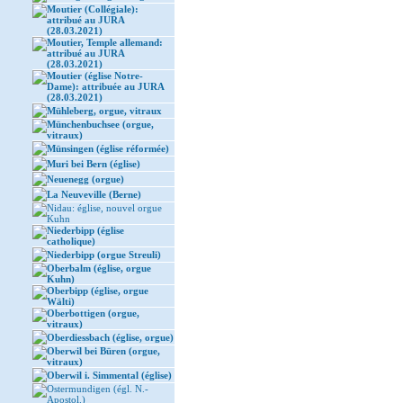
Moutier (Collégiale):
attribué au JURA
(28.03.2021)
Moutier, Temple allemand:
attribué au JURA
(28.03.2021)
Moutier (église Notre-
Dame): attribuée au JURA
(28.03.2021)
Mühleberg, orgue, vitraux
Münchenbuchsee (orgue,
vitraux)
Münsingen (église réformée)
Muri bei Bern (église)
Neuenegg (orgue)
La Neuveville (Berne)
Nidau: église, nouvel orgue
Kuhn
Niederbipp (église
catholique)
Niederbipp (orgue Streuli)
Oberbalm (église, orgue
Kuhn)
Oberbipp (église, orgue
Wälti)
Oberbottigen (orgue,
vitraux)
Oberdiessbach (église, orgue)
Oberwil bei Büren (orgue,
vitraux)
Oberwil i. Simmental (église)
Ostermundigen (égl. N.-
Apostol.)