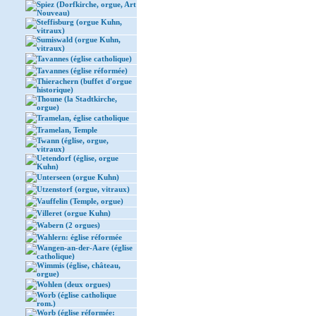
Spiez (Dorfkirche, orgue, Art
Nouveau)
Steffisburg (orgue Kuhn,
vitraux)
Sumiswald (orgue Kuhn,
vitraux)
Tavannes (église catholique)
Tavannes (église réformée)
Thierachern (buffet d'orgue
historique)
Thoune (la Stadtkirche,
orgue)
Tramelan, église catholique
Tramelan, Temple
Twann (église, orgue,
vitraux)
Uetendorf (église, orgue
Kuhn)
Unterseen (orgue Kuhn)
Utzenstorf (orgue, vitraux)
Vauffelin (Temple, orgue)
Villeret (orgue Kuhn)
Wabern (2 orgues)
Wahlern: église réformée
Wangen-an-der-Aare (église
catholique)
Wimmis (église, château,
orgue)
Wohlen (deux orgues)
Worb (église catholique
rom.)
Worb (église réformée: