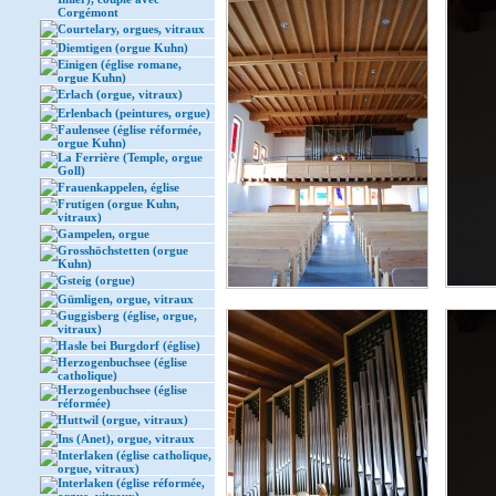
Corgémont
Courtelary, orgues, vitraux
Diemtigen (orgue Kuhn)
Einigen (église romane,
orgue Kuhn)
Erlach (orgue, vitraux)
Erlenbach (peintures, orgue)
Faulensee (église réformée,
orgue Kuhn)
La Ferrière (Temple, orgue
Goll)
Frauenkappelen, église
Frutigen (orgue Kuhn,
vitraux)
Gampelen, orgue
Grosshöchstetten (orgue
Kuhn)
Gsteig (orgue)
Gümligen, orgue, vitraux
Guggisberg (église, orgue,
vitraux)
Hasle bei Burgdorf (église)
Herzogenbuchsee (église
catholique)
Herzogenbuchsee (église
réformée)
Huttwil (orgue, vitraux)
Ins (Anet), orgue, vitraux
Interlaken (église catholique,
orgue, vitraux)
Interlaken (église réformée,