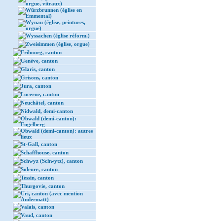
orgue, vitraux)
Würzbrunnen (église en
Emmental)
Wynau (église, peintures,
orgue)
Wyssachen (église réform.)
Zweisimmen (église, orgue)
Fribourg, canton
Genève, canton
Glaris, canton
Grisons, canton
Jura, canton
Lucerne, canton
Neuchâtel, canton
Nidwald, demi-canton
Obwald (demi-canton):
Engelberg
Obwald (demi-canton): autres
lieux
St-Gall, canton
Schaffhouse, canton
Schwyz (Schwytz), canton
Soleure, canton
Tessin, canton
Thurgovie, canton
Uri, canton (avec mention
Andermatt)
Valais, canton
Vaud, canton