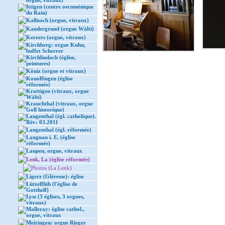
orgue, vitraux)
Ittigen (centre oecuménique
du Rain)
Kallnach (orgue, vitraux)
Kandergrund (orgue Wälti)
Kerzers (orgue, vitraux)
Kirchberg: orgue Kuhn,
buffet Scherrer
Kirchlindach (église,
peintures)
Köniz (orgue et vitraux)
Konolfingen (église
réformée)
Krattigen (vitraux, orgue
Wälti)
Krauchthal (vitraux, orgue
Goll historique)
Langenthal (égl. catholique).
Rév: 03.2011
Langenthal (égl. réformée)
Langnau i. E. (église
réformée)
Laupen, orgue, vitraux
Lenk, La (église réformée)
Photos (La Lenk)
Ligerz (Gléresse): église
Lützelflüh (l'église de
Gotthelf)
Lyss (3 églises, 3 orgues,
vitraux)
Malleray: église cathol.,
orgue, vitraux
Meiringen: orgue Rieger