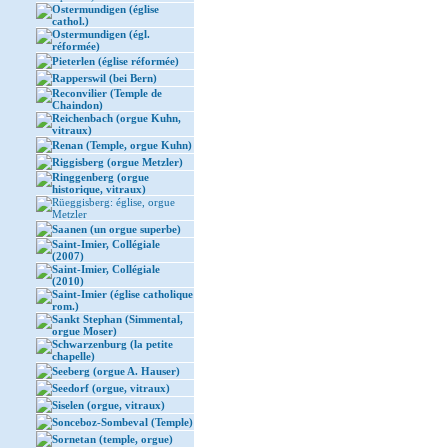
Ostermundigen (église
cathol.)
Ostermundigen (égl.
réformée)
Pieterlen (église réformée)
Rapperswil (bei Bern)
Reconvilier (Temple de
Chaindon)
Reichenbach (orgue Kuhn,
vitraux)
Renan (Temple, orgue Kuhn)
Riggisberg (orgue Metzler)
Ringgenberg (orgue
historique, vitraux)
Rüeggisberg: église, orgue
Metzler
Saanen (un orgue superbe)
Saint-Imier, Collégiale
(2007)
Saint-Imier, Collégiale
(2010)
Saint-Imier (église catholique
rom.)
Sankt Stephan (Simmental,
orgue Moser)
Schwarzenburg (la petite
chapelle)
Seeberg (orgue A. Hauser)
Seedorf (orgue, vitraux)
Siselen (orgue, vitraux)
Sonceboz-Sombeval (Temple)
Sornetan (temple, orgue)