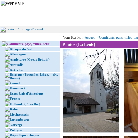
Retour à la page d'accueil
Vous êtes ici :
Accueil
>
Continents, pays, villes, li
Continents, pays, villes, lieux
Photos (La Lenk)
Afrique du Sud
Allemagne
Angleterre (Great Britain)
Australie
Autriche
Belgique (Bruxelles, Liège, + div.
Bonus)
Canada
Danemark
Etats-Unis d'Amérique
France
Hollande (Pays-Bas)
Italie
Liechtenstein
Luxembourg
Norvège
Pologne
République tchèque