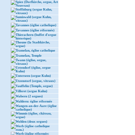
Spiez (Dorfkirche, orgue, Art
Nouveau)
Steffisburg (orgue Kuhn,
vitraux)
Sumiswald (orgue Kuhn,
vitraux)
Tavannes (église catholique)
Tavannes (église réformée)
Thierachern (buffet d'orgue
historique)
Thoune (la Stadtkirche,
orgue)
Tramelan, église catholique
Tramelan, Temple
Twann (église, orgue,
vitraux)
Uetendorf (église, orgue
Kuhn)
Unterseen (orgue Kuhn)
Utzenstorf (orgue, vitraux)
Vauffelin (Temple, orgue)
Villeret (orgue Kuhn)
Wabern (2 orgues)
Wahlern: église réformée
Wangen-an-der-Aare (église
catholique)
Wimmis (église, château,
orgue)
Wohlen (deux orgues)
Worb (église catholique
rom.)
Worb (église réformée: