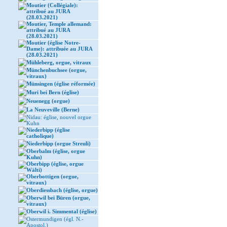
Moutier (Collégiale):
attribué au JURA
(28.03.2021)
Moutier, Temple allemand:
attribué au JURA
(28.03.2021)
Moutier (église Notre-
Dame): attribuée au JURA
(28.03.2021)
Mühleberg, orgue, vitraux
Münchenbuchsee (orgue,
vitraux)
Münsingen (église réformée)
Muri bei Bern (église)
Neuenegg (orgue)
La Neuveville (Berne)
Nidau: église, nouvel orgue
Kuhn
Niederbipp (église
catholique)
Niederbipp (orgue Streuli)
Oberbalm (église, orgue
Kuhn)
Oberbipp (église, orgue
Wälti)
Oberbottigen (orgue,
vitraux)
Oberdiessbach (église, orgue)
Oberwil bei Büren (orgue,
vitraux)
Oberwil i. Simmental (église)
Ostermundigen (égl. N.-
Apostol.)