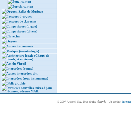
Zoug, canton
Zurich, canton
Orgues, Salles de Musique
Facteurs d’orgues
Facteurs de clavecins
Compositeurs (orgue)
Compositeurs (divers)
Clavecins
Orgues
Autres instruments
Musique (terminologie)
Architecture locale (Chaux-de-
Fonds, et environs)
Art du Vitrail
Interprètes (orgue)
Autres interprètes div.
Interprètes (tous instruments)
Bibliographie
Dernières nouvelles, mises à jour
récentes, adresse MAIL
© 2007 Arcantel SA. Tous droits réservés - Un produit
Interne