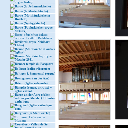
orgue Kuhn)
Berne (la Johanneskirche)
Berne (la Marienkirche)
Berne (Matthäuskirche in
Rossfeld)
Berne (Nydeggkirche)
Berne (Pauluskirche: orgue
Metzler)
Berne-périphérie: églises
réform. + cathol. Bethlehem
Bévilard (orgue Neidhart-
Lhôte)
Bienne (Stadtkirche et autres
églises)
Bienne: Stadtkirche, orgue
Metzler 2011
Bienne: temple du Pasquart
Bolligen (église réformée)
Boltigen i. Simmental (orgue)
Bremgarten (an der Aar)
Brienz (église réformée)
Bümpliz (orgue, vitraux) +
église cathol.
Büren an der Aare (église
réf., orgue Metzler) + Centre
catholique
Burgdorf (église catholique
rom.)
Burgdorf (la Stadtkirche)
Cormoret: Le Salon de
Musique
Cortébert (Vallon de St-
Imier), couplé avec