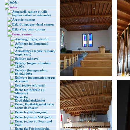
Suède
Suisse
Appenzell, canton et ville
(églises cathol. et réformée)
Argovie, canton
Bâle-Campagne, demi-canton
Bâle-Ville, demi-canton
Berne, canton
Aarberg, orgue, vitraux
Affoltern im Emmental,
église
Amsoldingen (église romane,
orgue rare)
Bellelay (abbaye)
Bellelay (orgue: situation
11.08)
Bellelay (inauguration:
06.06.2009)
Bellelay: inauguration orgue
de choeur
Belp (église réformée)
Berne (cathédrale ou
Münster)
Berne (la
Dreifaltigkeitskirche)
Berne, Dreifaltigkeitskirche:
orgue de choeur
Berne (église française)
Berne (église du St-Esprit)
Berne (église St. Peter und
Paul)
Berne (la Friedenskirche,