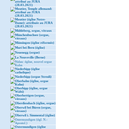
attribué au JURA
(28.03.2021)
Moutier, Temple allemand:
attribué au JURA
(28.03.2021)
Moutier (église Notre-
Dame): attribuée au JURA
(28.03.2021)
Mühleberg, orgue, vitraux
Münchenbuchsee (orgue,
vitraux)
Münsingen (église réformée)
Muri bei Bern (église)
Neuenegg (orgue)
La Neuveville (Berne)
Nidau: église, nouvel orgue
Kuhn
Niederbipp (église
catholique)
Niederbipp (orgue Streuli)
Oberbalm (église, orgue
Kuhn)
Oberbipp (église, orgue
Wälti)
Oberbottigen (orgue,
vitraux)
Oberdiessbach (église, orgue)
Oberwil bei Büren (orgue,
vitraux)
Oberwil i. Simmental (église)
Ostermundigen (égl. N.-
Apostol.)
Ostermundigen (église