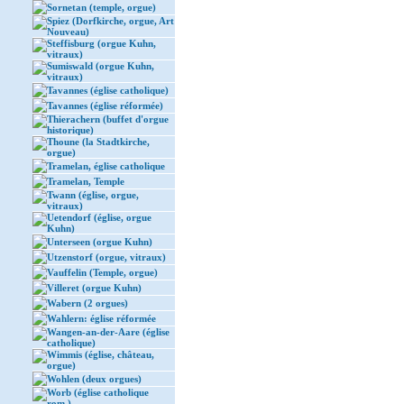
Sornetan (temple, orgue)
Spiez (Dorfkirche, orgue, Art
Nouveau)
Steffisburg (orgue Kuhn,
vitraux)
Sumiswald (orgue Kuhn,
vitraux)
Tavannes (église catholique)
Tavannes (église réformée)
Thierachern (buffet d'orgue
historique)
Thoune (la Stadtkirche,
orgue)
Tramelan, église catholique
Tramelan, Temple
Twann (église, orgue,
vitraux)
Uetendorf (église, orgue
Kuhn)
Unterseen (orgue Kuhn)
Utzenstorf (orgue, vitraux)
Vauffelin (Temple, orgue)
Villeret (orgue Kuhn)
Wabern (2 orgues)
Wahlern: église réformée
Wangen-an-der-Aare (église
catholique)
Wimmis (église, château,
orgue)
Wohlen (deux orgues)
Worb (église catholique
rom.)