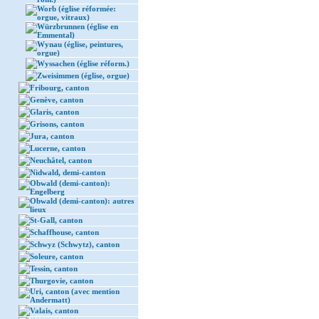
Worb (église réformée:
orgue, vitraux)
Würzbrunnen (église en
Emmental)
Wynau (église, peintures,
orgue)
Wyssachen (église réform.)
Zweisimmen (église, orgue)
Fribourg, canton
Genève, canton
Glaris, canton
Grisons, canton
Jura, canton
Lucerne, canton
Neuchâtel, canton
Nidwald, demi-canton
Obwald (demi-canton):
Engelberg
Obwald (demi-canton): autres
lieux
St-Gall, canton
Schaffhouse, canton
Schwyz (Schwytz), canton
Soleure, canton
Tessin, canton
Thurgovie, canton
Uri, canton (avec mention
Andermatt)
Valais, canton