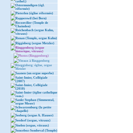
cathol.)
Ostermundigen (égl.
réformée)
Pieterlen (église réformée)
Rapperswil (bei Bern)
Reconvilier (Temple de
Chaindon)
Reichenbach (orgue Kuhn,
vitraux)
Renan (Temple, orgue Kuhn)
Riggisberg (orgue Metzler)
Ringgenberg (orgue
historique, vitraux)
Photos (Ringgenberg)
Vitraux à Ringgenberg
Rüeggisberg: église, orgue
Metzler
Saanen (un orgue superbe)
Saint-Imier, Collégiale
(2007)
Saint-Imier, Collégiale
(2010)
Saint-Imier (église catholique
rom.)
Sankt Stephan (Simmental,
orgue Moser)
Schwarzenburg (la petite
chapelle)
Seeberg (orgue A. Hauser)
Seedorf (orgue, vitraux)
Siselen (orgue, vitraux)
Sonceboz-Sombeval (Temple)