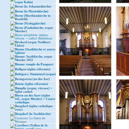
orgue Kuhn)
Berne (la Johanneskirche)
Berne (la Marienkirche)
Berne (Matthäuskirche in
Rossfeld)
Berne (Nydeggkirche)
Berne (Pauluskirche: orgue
Metzler)
Berne-périphérie: églises
réform. + cathol. Bethlehem
Bévilard (orgue Neidhart-
Lhôte)
Bienne (Stadtkirche et autres
églises)
Bienne: Stadtkirche, orgue
Metzler 2011
Bienne: temple du Pasquart
Bolligen (église réformée)
Boltigen i. Simmental (orgue)
Bremgarten (an der Aar)
Brienz (église réformée)
Bümpliz (orgue, vitraux) +
église cathol.
Büren an der Aare (église
réf., orgue Metzler) + Centre
catholique
Burgdorf (église catholique
rom.)
Burgdorf (la Stadtkirche)
Cormoret: Le Salon de
Musique
Cortébert (Vallon de St-
Imier), couplé avec