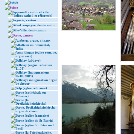
Suède
Suisse
Appenzell, canton et ville
(églises cathol. et réformée)
Argovie, canton
Bâle-Campagne, demi-canton
Bâle-Ville, demi-canton
Berne, canton
Aarberg, orgue, vitraux
Affoltern im Emmental,
église
Amsoldingen (église romane,
orgue rare)
Bellelay (abbaye)
Bellelay (orgue: situation
11.08)
Bellelay (inauguration:
06.06.2009)
Bellelay: inauguration orgue
de choeur
Belp (église réformée)
Berne (cathédrale ou
Münster)
Berne (la
Dreifaltigkeitskirche)
Berne, Dreifaltigkeitskirche:
orgue de choeur
Berne (église française)
Berne (église du St-Esprit)
Berne (église St. Peter und
Paul)
Berne (la Friedenskirche,