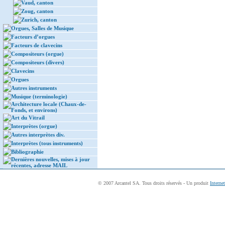
Vaud, canton
Zoug, canton
Zurich, canton
Orgues, Salles de Musique
Facteurs d’orgues
Facteurs de clavecins
Compositeurs (orgue)
Compositeurs (divers)
Clavecins
Orgues
Autres instruments
Musique (terminologie)
Architecture locale (Chaux-de-
Fonds, et environs)
Art du Vitrail
Interprètes (orgue)
Autres interprètes div.
Interprètes (tous instruments)
Bibliographie
Dernières nouvelles, mises à jour
récentes, adresse MAIL
© 2007 Arcantel SA. Tous droits réservés - Un produit
Interne