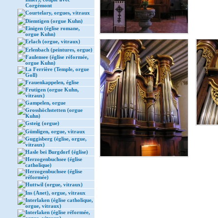
Corgémont
Courtelary, orgues, vitraux
Diemtigen (orgue Kuhn)
Einigen (église romane,
orgue Kuhn)
Erlach (orgue, vitraux)
Erlenbach (peintures, orgue)
Faulensee (église réformée,
orgue Kuhn)
La Ferrière (Temple, orgue
Goll)
Frauenkappelen, église
Frutigen (orgue Kuhn,
vitraux)
Gampelen, orgue
Grosshöchstetten (orgue
Kuhn)
Gsteig (orgue)
Gümligen, orgue, vitraux
Guggisberg (église, orgue,
vitraux)
Hasle bei Burgdorf (église)
Herzogenbuchsee (église
catholique)
Herzogenbuchsee (église
réformée)
Huttwil (orgue, vitraux)
Ins (Anet), orgue, vitraux
Interlaken (église catholique,
orgue, vitraux)
Interlaken (église réformée,