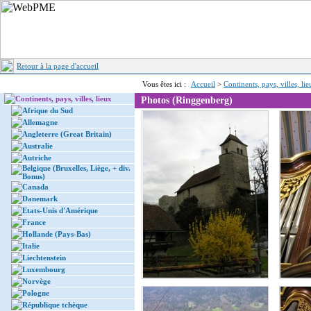
Retour à la page d'accueil
Vous êtes ici :
Accueil
>
Continents, pays, villes, li
Continents, pays, villes, lieux
Photos (Ringgenberg)
Afrique du Sud
Allemagne
Angleterre (Great Britain)
Australie
Autriche
Belgique (Bruxelles, Liège, + div.
Bonus)
Canada
Danemark
Etats-Unis d'Amérique
France
Hollande (Pays-Bas)
Italie
Liechtenstein
Luxembourg
Norvège
Pologne
République tchèque