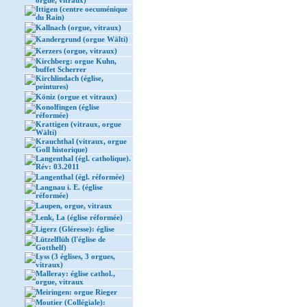
orgue, vitraux)
Ittigen (centre oecuménique
du Rain)
Kallnach (orgue, vitraux)
Kandergrund (orgue Wälti)
Kerzers (orgue, vitraux)
Kirchberg: orgue Kuhn,
buffet Scherrer
Kirchlindach (église,
peintures)
Köniz (orgue et vitraux)
Konolfingen (église
réformée)
Krattigen (vitraux, orgue
Wälti)
Krauchthal (vitraux, orgue
Goll historique)
Langenthal (égl. catholique).
Rév: 03.2011
Langenthal (égl. réformée)
Langnau i. E. (église
réformée)
Laupen, orgue, vitraux
Lenk, La (église réformée)
Ligerz (Gléresse): église
Lützelflüh (l'église de
Gotthelf)
Lyss (3 églises, 3 orgues,
vitraux)
Malleray: église cathol.,
orgue, vitraux
Meiringen: orgue Rieger
Moutier (Collégiale):