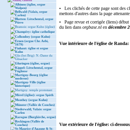
Valais, canton
Albinen (église, orgue
• Les clichés de cette page sont des cl
Walpen)
Bellwald (Valais, orgue
mettons d'autres dans la page attenante 
Carlen)
Blatten: Lötschental, orgue
• Page revue et corrigée (liens) début
Pürro
du lien dans
orgbase.nl
en
décembre 
Bramois: orgue Kuhn (église)
Champéry: église catholique
Collombey (orgue Kuhn)
Ernen (orgue Chr. Aebi,
Vue intérieure de l'église de Randa: 
1679)
Finhaut: église et orgue
Kuhn
Glis (bei Brig): N.-Dame du
Glisacker
Gluringen (église, orgue)
Kippel: Lötschental, orgue
Füglister
Martigny-Bourg (église
moderne)
Martigny-Ville (église
historique)
Martigny: temple protestant
Mörel (église): orgue Späth
Monthey (orgue Kuhn)
Münster (Vallée de Conches)
Niederwald, Valais: orgue
Carlen
Rarogne (Burgkirche, orgue)
Reckingen (Vallée de
Vue extérieure de l'église: ci-dessous
Conches)
St-Maurice d'Agaune & St-