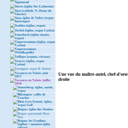
Sigismond
Sierre (église Ste-Catherine)
Sion (cathédr. N.-Dame du
Glarier)
Sion, église de Valère (orgue
historique)
Stalden (église, orgue)
Törbel (église, orgue Carlen)
Unterbäch (église classée,
orgue)
Visperterminen (église, orgue
Carlen)
Visperterminen
(Waldkapelle)
Vollèges (orgues, vitraux)
Vouvry (église, orgue
Carlen)
Zeneggen: orgue R. Steiner
Vacances en Valais: juin
Une vue du maître-autel, chef-d'oeu
2017
droite
Vacances en Valais: juillet
2018
Ausserberg: église, autels,
orgue
Blitzingen: vallée de
Conches
Binn (vers Ernen): église,
orgue Goll
Brigue: église des Jésuites
Brigue: paroissiale Herz-
Jesu
Brigue: les Ursulines
(église) + mention église
réform.