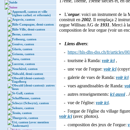
17ème, 18ème, 19ème siècles et, en de
Suède
Suisse
Appenzell, canton et ville
• L'
orgue
: voici un instrument de la
(églises cathol. et réformée)
construit en
2002
. Il remplaça 2 instr
Argovie, canton
orgue Willisau AG de
1931
. Merci à l
Bâle-Campagne, demi-canton
Bâle-Ville, demi-canton
composition de leur orgue (voir un enc
Berne, canton
Fribourg, canton
•
Liens divers
:
Genève, canton
Glaris, canton
-
https://hls-dhs-dss.ch/fr/articles
Grisons, canton
Jura, canton
- tourisme à Randa:
voir ici
,
Lucerne, canton
- une vue de l'orgue:
voir ici
(copyri
Neuchâtel, canton
Nidwald, demi-canton
- galerie de vues de Randa:
voir ici
Obwald (demi-canton):
Engelberg
- vues agrandissables de Randa:
voi
Obwald (demi-canton): autres
lieux
St-Gall, canton
- autres renseignements:
ici aussi
. 
Schaffhouse, canton
- vue de l'église:
voir ici
.
Schwyz (Schwytz), canton
Soleure, canton
- l'orgue de l'église du village figur
Tessin, canton
voir ici
(avec photos).
Thurgovie, canton
Uri, canton (avec mention
- composition des jeux de l'orgue:
v
Andermatt)