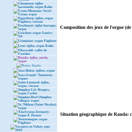
Chamoson: église
paroissiale, orgue Kuhn
Crans-Montana: Sacré-
Coeur, orgue
Eggerberg: église, orgue
Füglister, vitraux
Erschmatt: église baroque,
Composition des jeux de l'orgue (de 
orgue
Grächen: orgue Genève
SA
Grimisuat: orgue Füglister
Lens: église, orgue Kuhn
Oberwald: vallée de
Conches
Randa: église, autels,
orgue
Photos: Randa
Saas-Balen: églises, orgue
Saas-Grund / Tamatten:
orgues
Saint-Léonard: église,
orgue, vitraux
Simplon Col: Hospice,
orgue Carlen
Simplon-Dorf (Simplon
village): orgue
St. Niklaus (Saint-Nicolas):
orgue
Täsch (sous Zermatt):
Situation géographique de Randa: ci
orgue A. Hauser
Tourtemagne: orgue
Füglister
Vacances en Valais: sept.
2019