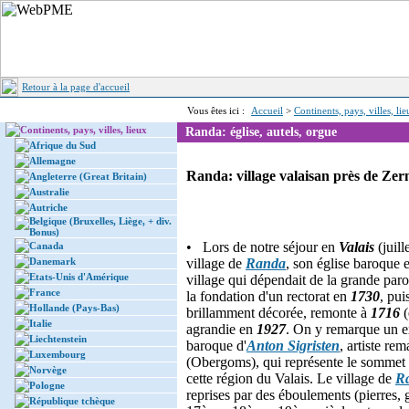
Retour à la page d'accueil
Vous êtes ici :
Accueil
>
Continents, pays, villes, li
Continents, pays, villes, lieux
Randa: église, autels, orgue
Afrique du Sud
Allemagne
Randa: village valaisan près de Zerm
Angleterre (Great Britain)
Australie
Autriche
Belgique (Bruxelles, Liège, + div.
Bonus)
• Lors de notre séjour en
Valais
(juill
Canada
Danemark
village de
Randa
, son église baroque 
Etats-Unis d'Amérique
village qui dépendait de la grande par
France
la fondation d'un rectorat en
1730
, pui
Hollande (Pays-Bas)
brillamment décorée, remonte à
1716
(
Italie
agrandie en
1927
. On y remarque un e
Liechtenstein
baroque d'
Anton Sigristen
, artiste re
Luxembourg
(Obergoms), qui représente le sommet d
Norvège
cette région du Valais. Le village de
R
Pologne
reprises par des éboulements (pierres,
République tchèque