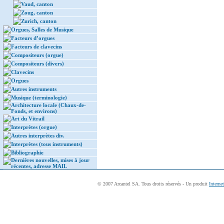
Vaud, canton
Zoug, canton
Zurich, canton
Orgues, Salles de Musique
Facteurs d’orgues
Facteurs de clavecins
Compositeurs (orgue)
Compositeurs (divers)
Clavecins
Orgues
Autres instruments
Musique (terminologie)
Architecture locale (Chaux-de-
Fonds, et environs)
Art du Vitrail
Interprètes (orgue)
Autres interprètes div.
Interprètes (tous instruments)
Bibliographie
Dernières nouvelles, mises à jour
récentes, adresse MAIL
© 2007 Arcantel SA. Tous droits réservés - Un produit
Interne