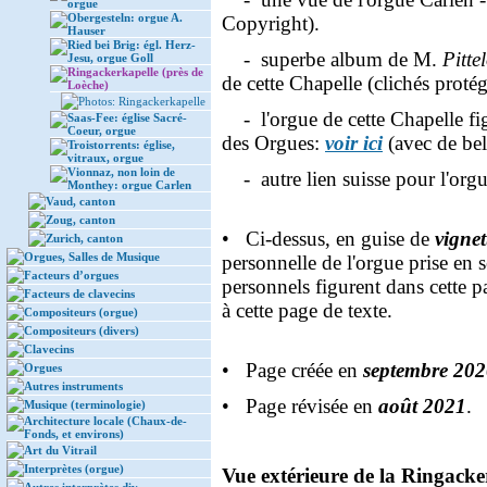
orgue
Obergesteln: orgue A.
Copyright).
Hauser
Ried bei Brig: égl. Herz-
- superbe album de M.
Pitte
Jesu, orgue Goll
Ringackerkapelle (près de
de cette Chapelle (clichés proté
Loèche)
Photos: Ringackerkapelle
- l'orgue de cette Chapelle fi
Saas-Fee: église Sacré-
Coeur, orgue
des Orgues:
voir ici
(avec de bel
Troistorrents: église,
vitraux, orgue
Vionnaz, non loin de
- autre lien suisse pour l'orgu
Monthey: orgue Carlen
Vaud, canton
Zoug, canton
• Ci-dessus, en guise de
vignet
Zurich, canton
Orgues, Salles de Musique
personnelle de l'orgue prise en 
Facteurs d’orgues
personnels figurent dans cette p
Facteurs de clavecins
à cette page de texte.
Compositeurs (orgue)
Compositeurs (divers)
Clavecins
• Page créée en
septembre 20
Orgues
Autres instruments
• Page révisée en
août 2021
. 
Musique (terminologie)
Architecture locale (Chaux-de-
Fonds, et environs)
Art du Vitrail
Interprètes (orgue)
Vue extérieure de la Ringacker