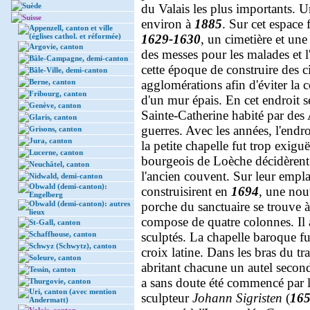
Suède
du Valais les plus importants. 
Suisse
environ à
1885
. Sur cet espace 
Appenzell, canton et ville
(églises cathol. et réformée)
1629-1630
, un cimetière et une
Argovie, canton
des messes pour les malades et l
Bâle-Campagne, demi-canton
cette époque de construire des ci
Bâle-Ville, demi-canton
Berne, canton
agglomérations afin d'éviter la 
Fribourg, canton
d'un mur épais. En cet endroit 
Genève, canton
Sainte-Catherine habité par de
Glaris, canton
guerres. Avec les années, l'endr
Grisons, canton
Jura, canton
la petite chapelle fut trop exigu
Lucerne, canton
bourgeois de Loèche décidèrent d
Neuchâtel, canton
l'ancien couvent. Sur leur empla
Nidwald, demi-canton
Obwald (demi-canton):
construisirent en
1694
, une nou
Engelberg
Obwald (demi-canton): autres
porche du sanctuaire se trouve à 
lieux
compose de quatre colonnes. Il 
St-Gall, canton
Schaffhouse, canton
sculptés. La chapelle baroque fu
Schwyz (Schwytz), canton
croix latine. Dans les bras du tr
Soleure, canton
abritant chacune un autel secon
Tessin, canton
a sans doute été commencé par 
Thurgovie, canton
Uri, canton (avec mention
sculpteur
Johann Sigristen
(
16
Andermatt)