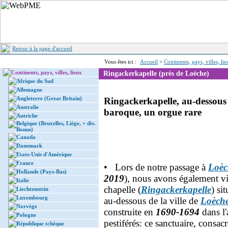
Retour à la page d'accueil
Vous êtes ici :
Accueil
>
Continents, pays, villes, li
Continents, pays, villes, lieux
Ringackerkapelle (près de Loèche)
Afrique du Sud
Allemagne
Angleterre (Great Britain)
Ringackerkapelle, au-dessou
Australie
baroque, un orgue rare
Autriche
Belgique (Bruxelles, Liège, + div.
Bonus)
Canada
Danemark
Etats-Unis d'Amérique
France
• Lors de notre passage à
Loèc
Hollande (Pays-Bas)
2019
), nous avons également vi
Italie
chapelle (
Ringackerkapelle
) si
Liechtenstein
Luxembourg
au-dessous de la ville de
Loèch
Norvège
construite en
1690-1694
dans l'
Pologne
pestiférés: ce sanctuaire, consacr
République tchèque