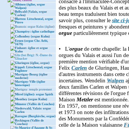
Valais, canton
consacré à l'Immaculée-Concepti
Albinen (église, orgue
des plus beaux du Valais et et a
Walpen)
Bellwald (Valais, orgue
beau temps traduisent bien tout
Carlen)
Blatten: Lötschental, orgue
savoir plus, consulter le
site ci-j
Pürro
fresques et peintures y abonden
Bramois: orgue Kuhn (église)
Champéry: église catholique
orgue
particulièrement typique 
Collombey (orgue Kuhn)
Ernen (orgue Chr. Aebi,
1679)
• L'
orgue
de cette chapelle: la
Finhaut: église et orgue
Kuhn
orgues du Valais et aussi l'un d
Glis (bei Brig): N.-Dame du
Glisacker
première mention vérifiable d'un
Gluringen (église, orgue)
Felix
Carlen
de Gluringen, Haut-
Kippel: Lötschental, orgue
Füglister
d'autres instruments dans cette 
Martigny-Bourg (église
moderne)
incertaines. Wendelin
Walpen
aj
Martigny-Ville (église
historique)
deux familles Carlen et Walpen 
Martigny: temple protestant
différentes révisions de l'orgue 
Mörel (église): orgue Späth
Maison
Metzler
est mentionnée.
Monthey (orgue Kuhn)
Münster (Vallée de Conches)
En 1957, on mentionne une révi
Niederwald, Valais: orgue
et 1973 on note des infiltrations
Carlen
Rarogne (Burgkirche, orgue)
des Monuments par la Confédérat
Reckingen (Vallée de
celle de la Maison valaisanne
Fü
Conches)
St-Maurice d'Agaune & St-