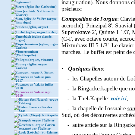
inauguration). Nous donnons ci-
Sigismond
Sierre (église Ste-Catherine)
précieux:
Sion (cathédr. N.-Dame du
Glarier)
Composition de l'orgue
: Clavie
Sion, église de Valère (orgue
historique)
accroché): Prinzipal 8', Suavial 
Stalden (église, orgue)
Superoktave 2', Quinte 1 1/3', Mi
Törbel (église, orgue Carlen)
Unterbäch (église classée,
(C-f', avec octave courte, accro
orgue)
Visperterminen (église, orgue
Mixturbass III 5 1/3'. Le clavie
Carlen)
marches. Le buffet est peint de 
Visperterminen
(Waldkapelle)
Vollèges (orgues, vitraux)
Vouvry (église, orgue
•
Quelques liens
:
Carlen)
Zeneggen: orgue R. Steiner
Vacances en Valais: juin
- les Chapelles autour de Lo
2017
Vacances en Valais: juillet
- la Ringackerkapelle que nou
2018
Vacances en Valais: sept.
2019
- la Thel-Kapelle:
voir ici
,
Blatten (bei Naters): orgue
Felsberg
Eisten: basse vallée des
- la chapelle de l'ossuaire
sou
Saas
Sud, où des découvertes archéol
Eyholz (Viège): Ritikapelle
Gampel: orgue Füglister
- autre article sur la Ringacke
Geschinen: orgue Carlen
restauré par Füglister
Leuk (Loèche): St.-Etienne,
- une vue de l'orgue Carlen - 