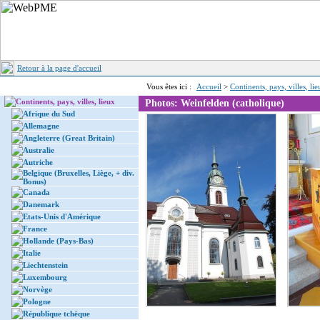
Retour à la page d'accueil
Vous êtes ici :
Accueil
>
Continents, pays, villes, li
Continents, pays, villes, lieux
Photos: Weinfelden (catholique)
Afrique du Sud
Allemagne
Angleterre (Great Britain)
Australie
Autriche
Belgique (Bruxelles, Liège, + div.
Bonus)
Canada
Danemark
Etats-Unis d'Amérique
France
Hollande (Pays-Bas)
Italie
Liechtenstein
Luxembourg
Norvège
Pologne
République tchèque