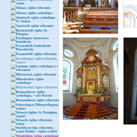
orgue
Altnau: église réformée
Altnau: église catholique
Amriswil: église catholique
St. Stefan
Amriswil: église réformée
Bischofszell: église St.
Pelagius
Fischingen: monastère
bénédictin
Frauenfeld: katholische
Pfarrkirche
Frauenfeld: église réformée
Kreuzlingen: église abbatiale,
orgues
Lommis: église catholique (+
réformée)
Märstetten, église réformée
Münchwilen: église
catholique
Münchwilen: église réformée
Romanshorn: église
catholique, + alte Kirche
Romanshorn: église réformée
Scherzingen (Münsterlingen),
orgues
Sirnach (église St. Remigius,
orgue)
Sirnach: église réformée,
orgue
Steckborn (égl. réformée,
orgue Kuhn) + église cathol.
Weinfelden: église catholique