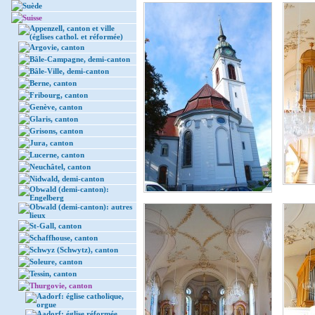
Suède
Suisse
Appenzell, canton et ville
(églises cathol. et réformée)
Argovie, canton
Bâle-Campagne, demi-canton
Bâle-Ville, demi-canton
Berne, canton
Fribourg, canton
Genève, canton
Glaris, canton
Grisons, canton
Jura, canton
Lucerne, canton
Neuchâtel, canton
Nidwald, demi-canton
Obwald (demi-canton):
Engelberg
Obwald (demi-canton): autres
lieux
St-Gall, canton
Schaffhouse, canton
Schwyz (Schwytz), canton
Soleure, canton
Tessin, canton
Thurgovie, canton
Aadorf: église catholique,
orgue
Aadorf: église réformée,