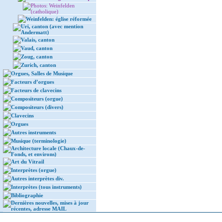
Photos: Weinfelden
(catholique)
Weinfelden: église réformée
Uri, canton (avec mention
Andermatt)
Valais, canton
Vaud, canton
Zoug, canton
Zurich, canton
Orgues, Salles de Musique
Facteurs d’orgues
Facteurs de clavecins
Compositeurs (orgue)
Compositeurs (divers)
Clavecins
Orgues
Autres instruments
Musique (terminologie)
Architecture locale (Chaux-de-
Fonds, et environs)
Art du Vitrail
Interprètes (orgue)
Autres interprètes div.
Interprètes (tous instruments)
Bibliographie
Dernières nouvelles, mises à jour
récentes, adresse MAIL