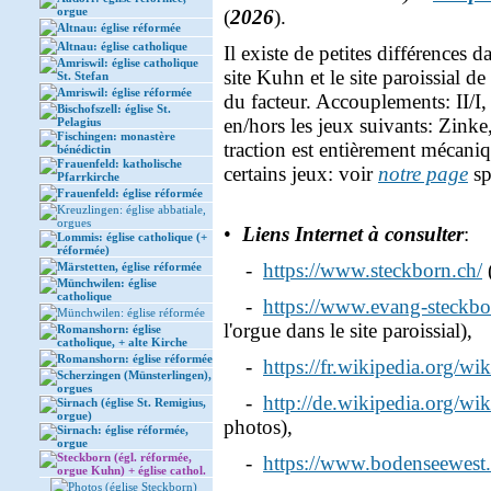
orgue
(
2026
).
Altnau: église réformée
Altnau: église catholique
Il existe de petites différences 
Amriswil: église catholique
site Kuhn et le site paroissial d
St. Stefan
Amriswil: église réformée
du facteur. Accouplements: II/I, 
Bischofszell: église St.
en/hors les jeux suivants: Zink
Pelagius
Fischingen: monastère
traction est entièrement mécani
bénédictin
Frauenfeld: katholische
certains jeux: voir
notre page
sp
Pfarrkirche
Frauenfeld: église réformée
Kreuzlingen: église abbatiale,
orgues
•
Liens Internet à consulter
:
Lommis: église catholique (+
réformée)
-
https://www.steckborn.ch/
(
Märstetten, église réformée
Münchwilen: église
catholique
-
https://www.evang-steckb
Münchwilen: église réformée
l'orgue dans le site paroissial),
Romanshorn: église
catholique, + alte Kirche
Romanshorn: église réformée
-
https://fr.wikipedia.org/wi
Scherzingen (Münsterlingen),
orgues
-
http://de.wikipedia.org/wi
Sirnach (église St. Remigius,
orgue)
photos),
Sirnach: église réformée,
orgue
Steckborn (égl. réformée,
-
https://www.bodenseewest.
orgue Kuhn) + église cathol.
Photos (église Steckborn)