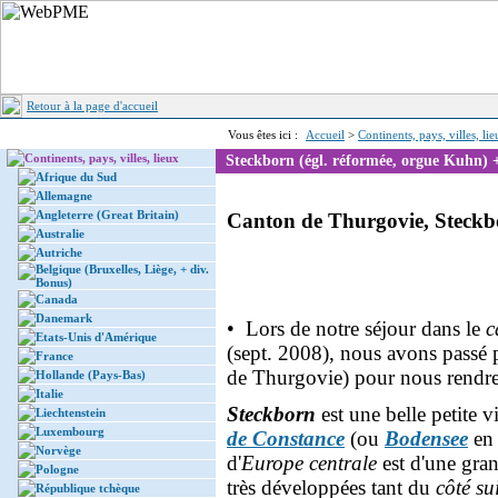
Retour à la page d'accueil
Vous êtes ici :
Accueil
>
Continents, pays, villes, li
Continents, pays, villes, lieux
Steckborn (égl. réformée, orgue Kuhn) + 
Afrique du Sud
Allemagne
Angleterre (Great Britain)
Canton de Thurgovie, Steckbo
Australie
Autriche
Belgique (Bruxelles, Liège, + div.
Bonus)
Canada
Danemark
• Lors de notre séjour dans le
c
Etats-Unis d'Amérique
(sept. 2008), nous avons passé
France
de Thurgovie) pour nous rendr
Hollande (Pays-Bas)
Italie
Steckborn
est une belle petite v
Liechtenstein
Luxembourg
de Constance
(ou
Bodensee
en 
Norvège
d'
Europe centrale
est d'une grand
Pologne
très développées tant du
côté su
République tchèque