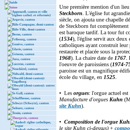
Suède
Une première mention d'un lieu 
Suisse
Appenzell, canton et ville
Steckborn
. L'église fut agrand
(églises cathol. et réformée)
siècle, on ajouta une chapelle d
Argovie, canton
Bâle-Campagne, demi-canton
de Steckborn fut complètement 
Bâle-Ville, demi-canton
est baroque tardif. La tour fut c
Berne, canton
(
1534
), l'église servit aux deu
Fribourg, canton
catholiques ayant construit leur 
Genève, canton
Glaris, canton
restaurée et placée sous la prot
Grisons, canton
1968
). La chaire date de
1767
.
Jura, canton
l'oeuvre de paroissiens (
1974-7
Lucerne, canton
Neuchâtel, canton
paroisse est un magnifique édif
Nidwald, demi-canton
école du village, en
1525
.
Obwald (demi-canton):
Engelberg
Obwald (demi-canton): autres
lieux
• Les
orgues
: l'orgue actuel es
St-Gall, canton
Schaffhouse, canton
Manufacture d'orgues
Kuhn
(M
Schwyz (Schwytz), canton
site Kuhn
).
Soleure, canton
Tessin, canton
Thurgovie, canton
•
Composition de l'orgue Kuhn
Aadorf: église catholique,
orgue
le site Kuhn ci-dessus)
+
compos
Aadorf: église réformée,