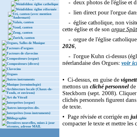
- deux photos de l'église et 
Weinfelden: église catholique
Weinfelden: église réformée
- lien direct pour l'orgue dans
Uri, canton (avec mention
Andermatt)
- église catholique, non visit
Valais, canton
Vaud, canton
cette église et de son
orgue Spä
Zoug, canton
Zurich, canton
- orgue de l'église catholiqu
Orgues, Salles de Musique
2026
,
Facteurs d’orgues
Facteurs de clavecins
- l'orgue Kuhn ci-dessus (égli
Compositeurs (orgue)
néerlandaise des Orgues:
voir ic
Compositeurs (divers)
Clavecins
Orgues
• Ci-dessus, en guise de
vignet
Autres instruments
Musique (terminologie)
mettons un
cliché personnel
de 
Architecture locale (Chaux-de-
Steckborn (sept. 2008). Cliquer 
Fonds, et environs)
Art du Vitrail
clichés personnels figurent dans
Interprètes (orgue)
de texte.
Autres interprètes div.
Interprètes (tous instruments)
• Page révisée et corrigée en
ju
Bibliographie
compacter le texte et mettre les
Dernières nouvelles, mises à jour
récentes, adresse MAIL