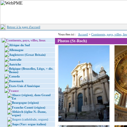
Retour à la page d'accueil
Vous êtes ici :
Accueil
>
Continents, pays, villes, li
Continents, pays, villes, lieux
Photos (St-Roch)
Afrique du Sud
Allemagne
Angleterre (Great Britain)
Australie
Autriche
Belgique (Bruxelles, Liège, + div.
Bonus)
Canada
Danemark
Etats-Unis d'Amérique
France
Alsace (région), dans Grand
Est
Bourgogne (région)
Franche-Comté (région)
Altkirch (église N.-Dame,
orgue)
Angers (cathédrale, orgues)
Aups (Var: orgue italien)