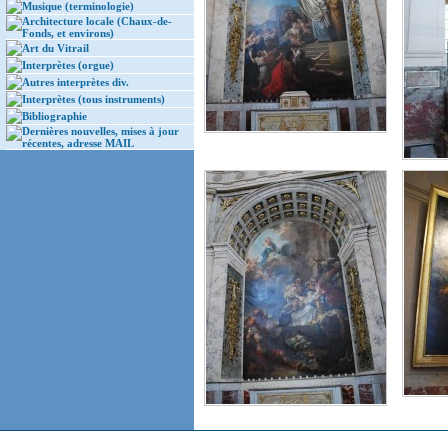
Musique (terminologie)
Architecture locale (Chaux-de-
Fonds, et environs)
Art du Vitrail
Interprètes (orgue)
Autres interprètes div.
Interprètes (tous instruments)
Bibliographie
Dernières nouvelles, mises à jour
récentes, adresse MAIL