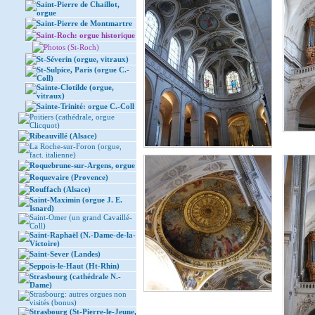
Saint-Pierre de Chaillot,
orgue
Saint-Pierre de Montmartre
Saint-Roch: orgue historique
Photos (St-Roch)
St-Séverin (orgue, vitraux)
St-Sulpice, Paris (orgue C.-
Coll)
Sainte-Clotilde (orgue,
vitraux)
Sainte-Trinité: orgue C.-Coll
Poitiers (cathédrale, orgue
Clicquot)
Ribeauvillé (Alsace)
La Roche-sur-Foron (orgue,
fact. italienne)
Roquebrune-sur-Argens, orgue
Roquevaire (Provence)
Rouffach (Alsace)
Saint-Maximin (orgue J. E.
Isnard)
Saint-Omer (un grand Cavaillé-
Coll)
Saint-Raphaël (N.-Dame-de-la-
Victoire)
Saint-Sever (Landes)
Seppois-le-Haut (Ht-Rhin)
Strasbourg (cathédrale N.-
Dame)
Strasbourg: autres orgues non
visités (bonus)
Strasbourg (St-Pierre-le-Jeune,