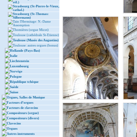
réf.)
Strasbourg (St-Pierre-le-Vieux,
cathol.)
Strasbourg (St-Thomas:
Silbermann)
Tain l'Hermitage: N.-Dame
Assomption
Thomières (orgue Micot)
Toulouse (cathédrale St-Etienne)
Toulouse (Musée des Augustins)
Toulouse: autres orgues (bonus)
Hollande (Pays-Bas)
Italie
Liechtenstein
Luxembourg
Norvège
Pologne
République tchèque
Suède
Suisse
Orgues, Salles de Musique
Facteurs d’orgues
Facteurs de clavecins
Compositeurs (orgue)
Compositeurs (divers)
Clavecins
Orgues
Autres instruments