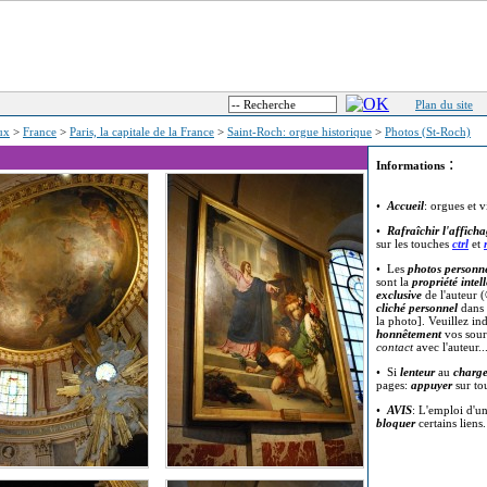
Plan du site
eux
>
France
>
Paris, la capitale de la France
>
Saint-Roch: orgue historique
>
Photos (St-Roch)
:
Informations
•
Accueil
: orgues et v
•
Rafraîchir l'affich
sur les touches
ctrl
et
• Les
photos personne
sont la
propriété intell
exclusive
de l'auteur (
cliché personnel
dans 
la photo]. Veuillez in
honnêtement
vos sour
contact
avec l'auteur..
• Si
lenteur
au
charg
pages:
appuyer
sur t
•
AVIS
: L'emploi d'u
bloquer
certains liens