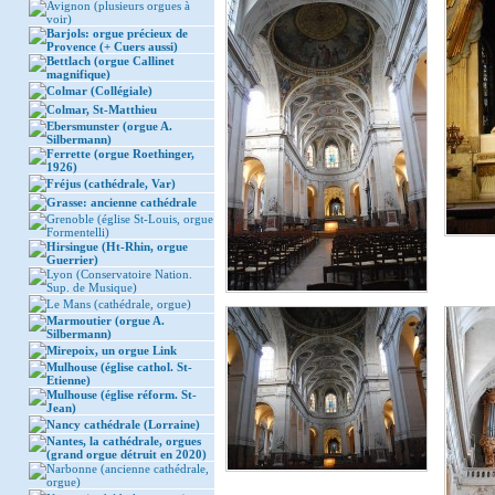
Avignon (plusieurs orgues à
voir)
Barjols: orgue précieux de
Provence (+ Cuers aussi)
Bettlach (orgue Callinet
magnifique)
Colmar (Collégiale)
Colmar, St-Matthieu
Ebersmunster (orgue A.
Silbermann)
Ferrette (orgue Roethinger,
1926)
Fréjus (cathédrale, Var)
Grasse: ancienne cathédrale
Grenoble (église St-Louis, orgue
Formentelli)
Hirsingue (Ht-Rhin, orgue
Guerrier)
Lyon (Conservatoire Nation.
Sup. de Musique)
Le Mans (cathédrale, orgue)
Marmoutier (orgue A.
Silbermann)
Mirepoix, un orgue Link
Mulhouse (église cathol. St-
Etienne)
Mulhouse (église réform. St-
Jean)
Nancy cathédrale (Lorraine)
Nantes, la cathédrale, orgues
(grand orgue détruit en 2020)
Narbonne (ancienne cathédrale,
orgue)