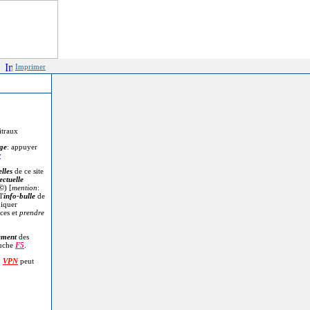
Imprimer
itraux
age
: appuyer
r
lles
de ce site
ectuelle
©
) [
mention
:
l'
info-bulle
de
diquer
ces et
prendre
.
ement
des
ouche
F5
.
n
VPN
peut
.