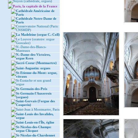
Noyon (cathédrale, orgues)
Paris, la capitale de la France
Cathédrale Américaine de
Paris
Cathédrale Notre-Dame de
Paris
Conservatoire National (Paris:
CNSMDP)
La Madeleine (orgue C.-Coll)
Le Louvre (oratoire: orgue
Gonzalez)
N.-Dame-des-Blancs-
Manteaux
N.-Dame-des-Victoires,
orgue Kern
Sacré-Coeur (Montmartre)
Saint-Augustin: orgues
St-Etienne-du-Mont: orgue,
vitraux
St-Eustache et son grand
orgue
St-Germain-des-Prés
St-Germain-l'Auxerrois
(orgues)
Saint-Gervais (l'orgue des
Couperin)
Saint-Jean à Montmartre, Paris
Saint-Louis des Invalides,
orgue
Saint-Louis-en-l'Île, église
St-Nicolas-des-Champs:
orgue Clicquot
St-Nicolas-du-Chardonnet