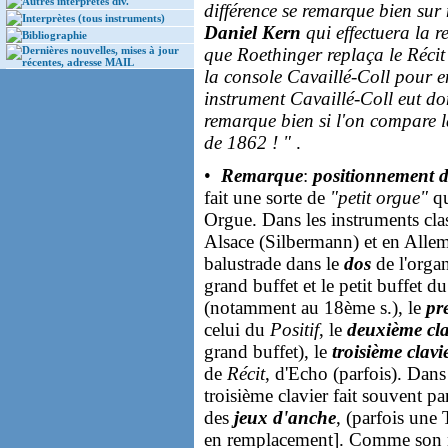
Autres interprètes div.
différence se remarque bien sur n
Interprètes (tous instruments)
Daniel Kern
qui effectuera la r
Bibliographie
Dernières nouvelles, mises à jour
que Roethinger replaça le Récit 
récentes, adresse MAIL
la console Cavaillé-Coll pour e
instrument Cavaillé-Coll eut don
remarque bien si l'on compare l
de 1862 ! "
.
•
Remarque
:
positionnement d
fait une sorte de
"petit orgue"
qu
Orgue. Dans les instruments cl
Alsace (Silbermann) et en Alle
balustrade dans le
dos
de l'organ
grand buffet et le petit buffet d
(notamment au 18ème s.), le
pr
celui du
Positif
, le
deuxième cla
grand buffet), le
troisième clavi
de
Récit
, d'Echo (parfois). Dan
troisième clavier fait souvent pa
des
jeux d'anche
, (parfois une
en remplacement]. Comme son nom