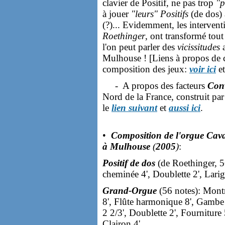
clavier de Positif, ne pas trop
"p
à jouer
"leurs"
Positifs
(de dos) 
(?)... Evidemment, les intervent
Roethinger
, ont transformé tout
l'on peut parler des
vicissitudes
Mulhouse ! [Liens à propos de ce
composition des jeux:
voir ici
e
- A propos des facteurs
Con
Nord de la France, construit pa
le
lien suivant
et
aussi ici
.
•
Composition de l'orgue Cavai
à Mulhouse
(
2005
)
:
Positif de dos
(de Roethinger, 56
cheminée 4', Doublette 2', Lari
Grand-Orgue
(56 notes): Mont
8', Flûte harmonique 8', Gambe 8
2 2/3', Doublette 2', Fourniture
Clairon 4'.