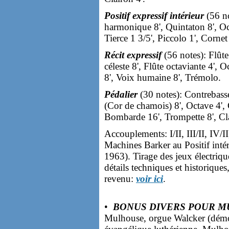
Positif expressif intérieur
(56 no
harmonique 8', Quintaton 8', Oct
Tierce 1 3/5', Piccolo 1', Corne
Récit expressif
(56 notes): Flûte
céleste 8', Flûte octaviante 4',
8', Voix humaine 8', Trémolo.
Pédalier
(30 notes): Contrebass
(Cor de chamois) 8', Octave 4', 
Bombarde 16', Trompette 8', Cl
Accouplements: I/II, III/II, IV/II
Machines Barker au Positif inté
1963). Tirage des jeux électriqu
détails techniques et historiques
revenu:
voir ici
.
•
BONUS DIVERS POUR 
Mulhouse, orgue Walcker (démo