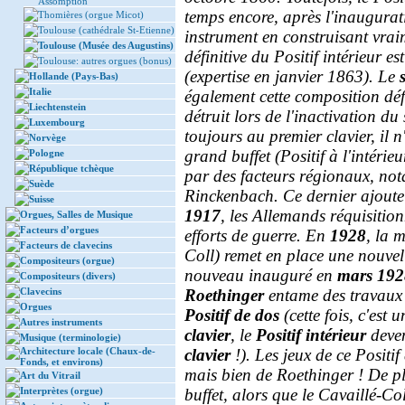
Assomption
temps encore, après l'inaugura
Thomières (orgue Micot)
Toulouse (cathédrale St-Etienne)
instrument en construisant vraim
Toulouse (Musée des Augustins)
définitive du Positif intérieur e
Toulouse: autres orgues (bonus)
(expertise en janvier 1863). Le
Hollande (Pays-Bas)
Italie
également cette composition déf
Liechtenstein
détruit lors de l'inactivation d
Luxembourg
toujours au premier clavier, il n'
Norvège
grand buffet (Positif à l'intérie
Pologne
République tchèque
par des facteurs régionaux, no
Suède
Rinckenbach. Ce dernier ajoute d
Suisse
1917
, les Allemands réquisitio
Orgues, Salles de Musique
Facteurs d’orgues
efforts de guerre. En
1928
, la 
Facteurs de clavecins
Coll) remet en place une nouvelle
Compositeurs (orgue)
nouveau inauguré en
mars 192
Compositeurs (divers)
Clavecins
Roethinger
entame des travaux 
Orgues
Positif de dos
(cette fois, c'est 
Autres instruments
clavier
, le
Positif intérieur
deve
Musique (terminologie)
Architecture locale (Chaux-de-
clavier
!). Les jeux de ce Positi
Fonds, et environs)
mais bien de Roethinger ! De plu
Art du Vitrail
Interprètes (orgue)
buffet, alors que le Cavaillé-Col