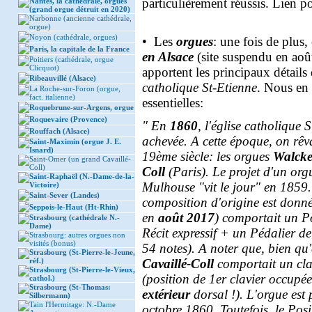
particulièrement réussis. Lien po
Nantes, la cathédrale, orgues
(grand orgue détruit en 2020)
Narbonne (ancienne cathédrale,
orgue)
Noyon (cathédrale, orgues)
• Les
orgues
: une fois de plus, 
Paris, la capitale de la France
en Alsace
(site suspendu en ao
Poitiers (cathédrale, orgue
Clicquot)
apportent les principaux détail
Ribeauvillé (Alsace)
catholique St-Etienne
. Nous en 
La Roche-sur-Foron (orgue,
fact. italienne)
essentielles:
Roquebrune-sur-Argens, orgue
Roquevaire (Provence)
" En
1860
, l'église catholique
Rouffach (Alsace)
achevée. A cette époque, on rêva
Saint-Maximin (orgue J. E.
Isnard)
19ème siècle: les orgues
Walcke
Saint-Omer (un grand Cavaillé-
Coll)
Coll
(Paris). Le projet d'un org
Saint-Raphaël (N.-Dame-de-la-
Mulhouse "vit le jour" en 1859.
Victoire)
Saint-Sever (Landes)
composition d'origine est donn
Seppois-le-Haut (Ht-Rhin)
en
août 2017
) comportait un Po
Strasbourg (cathédrale N.-
Dame)
Récit expressif + un Pédalier de
Strasbourg: autres orgues non
visités (bonus)
54 notes). A noter que, bien qu
Strasbourg (St-Pierre-le-Jeune,
réf.)
Cavaillé-Coll
comportait un clav
Strasbourg (St-Pierre-le-Vieux,
(position de 1er clavier occupée
cathol.)
Strasbourg (St-Thomas:
extérieur
dorsal !). L'orgue est
Silbermann)
Tain l'Hermitage: N.-Dame
octobre 1860. Toutefois, le Pos