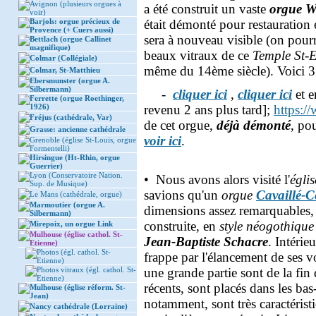
Avignon (plusieurs orgues à
a été construit un vaste
orgue W
voir)
Barjols: orgue précieux de
était démonté pour restauration 
Provence (+ Cuers aussi)
sera à nouveau visible (on pourr
Bettlach (orgue Callinet
magnifique)
beaux vitraux de ce
Temple St-E
Colmar (Collégiale)
même du 14ème siècle). Voici 3
Colmar, St-Matthieu
Ebersmunster (orgue A.
Silbermann)
-
cliquer ici
,
cliquer ici
et 
Ferrette (orgue Roethinger,
1926)
revenu 2 ans plus tard];
https:/
Fréjus (cathédrale, Var)
de cet orgue,
déjà démonté
, pou
Grasse: ancienne cathédrale
voir ici
.
Grenoble (église St-Louis, orgue
Formentelli)
Hirsingue (Ht-Rhin, orgue
Guerrier)
Lyon (Conservatoire Nation.
• Nous avons alors visité l'
égli
Sup. de Musique)
savions qu'un
orgue
Cavaillé-C
Le Mans (cathédrale, orgue)
Marmoutier (orgue A.
dimensions assez remarquables, d
Silbermann)
construite, en
style néogothique
Mirepoix, un orgue Link
Mulhouse (église cathol. St-
Jean-Baptiste Schacre
. Intérie
Etienne)
Photos (égl. cathol. St-
frappe par l'élancement de ses v
Etienne)
Photos vitraux (égl. cathol. St-
une grande partie sont de la fin
Etienne)
récents, sont placés dans les ba
Mulhouse (église réform. St-
Jean)
notamment, sont très caractérist
Nancy cathédrale (Lorraine)