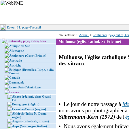
Retour à la page d'accueil
Vous êtes ici :
Accueil
>
Continents, pays, villes, li
Continents, pays, villes, lieux
Mulhouse (église cathol. St-Etienne)
Afrique du Sud
Allemagne
Angleterre (Great Britain)
Mulhouse, l'église catholique 
Australie
des vitraux
Autriche
Belgique (Bruxelles, Liège, + div.
Bonus)
Canada
Danemark
Etats-Unis d'Amérique
France
Alsace (région), dans Grand
Est
• Le jour de notre passage à
Mu
Bourgogne (région)
Franche-Comté (région)
nous avons pu photographier à s
Altkirch (église N.-Dame,
Silbermann-Kern
(
1972
)
de l'
é
orgue)
Angers (cathédrale, orgues)
• Nous avons également brièveme
Aups (Var: orgue italien)