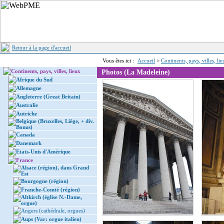
Retour à la page d'accueil
Vous êtes ici :
Accueil
>
Continents, pays, villes, li
Continents, pays, villes, lieux
Photos (La Madeleine)
Afrique du Sud
Allemagne
Angleterre (Great Britain)
Australie
Autriche
Belgique (Bruxelles, Liège, + div.
Bonus)
Canada
Danemark
Etats-Unis d'Amérique
France
Alsace (région), dans Grand
Est
Bourgogne (région)
Franche-Comté (région)
Altkirch (église N.-Dame,
orgue)
Angers (cathédrale, orgues)
Aups (Var: orgue italien)