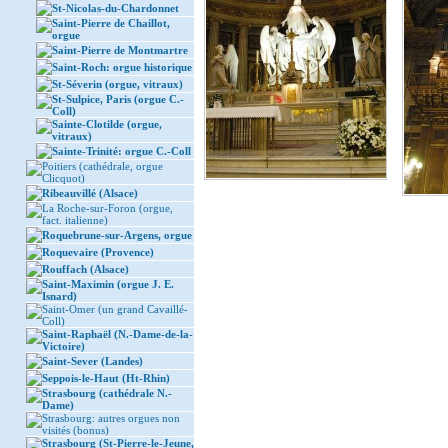
St-Nicolas-du-Chardonnet
Saint-Pierre de Chaillot,
orgue
Saint-Pierre de Montmartre
Saint-Roch: orgue historique
St-Séverin (orgue, vitraux)
St-Sulpice, Paris (orgue C.-
Coll)
Sainte-Clotilde (orgue,
vitraux)
Sainte-Trinité: orgue C.-Coll
Poitiers (cathédrale, orgue
Clicquot)
Ribeauvillé (Alsace)
La Roche-sur-Foron (orgue,
fact. italienne)
Roquebrune-sur-Argens, orgue
Roquevaire (Provence)
Rouffach (Alsace)
Saint-Maximin (orgue J. E.
Isnard)
Saint-Omer (un grand Cavaillé-
Coll)
Saint-Raphaël (N.-Dame-de-la-
Victoire)
Saint-Sever (Landes)
Seppois-le-Haut (Ht-Rhin)
Strasbourg (cathédrale N.-
Dame)
Strasbourg: autres orgues non
visités (bonus)
Strasbourg (St-Pierre-le-Jeune,