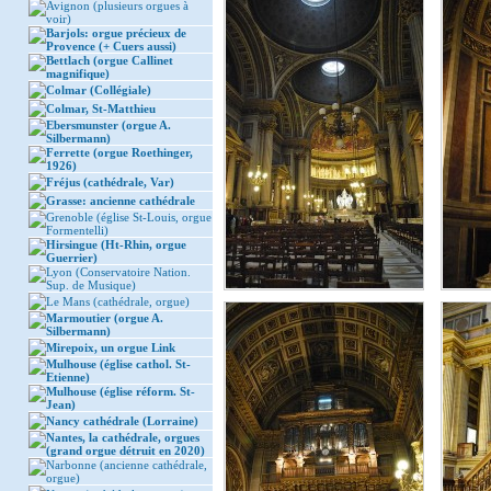
Avignon (plusieurs orgues à
voir)
Barjols: orgue précieux de
Provence (+ Cuers aussi)
Bettlach (orgue Callinet
magnifique)
Colmar (Collégiale)
Colmar, St-Matthieu
Ebersmunster (orgue A.
Silbermann)
Ferrette (orgue Roethinger,
1926)
Fréjus (cathédrale, Var)
Grasse: ancienne cathédrale
Grenoble (église St-Louis, orgue
Formentelli)
Hirsingue (Ht-Rhin, orgue
Guerrier)
Lyon (Conservatoire Nation.
Sup. de Musique)
Le Mans (cathédrale, orgue)
Marmoutier (orgue A.
Silbermann)
Mirepoix, un orgue Link
Mulhouse (église cathol. St-
Etienne)
Mulhouse (église réform. St-
Jean)
Nancy cathédrale (Lorraine)
Nantes, la cathédrale, orgues
(grand orgue détruit en 2020)
Narbonne (ancienne cathédrale,
orgue)