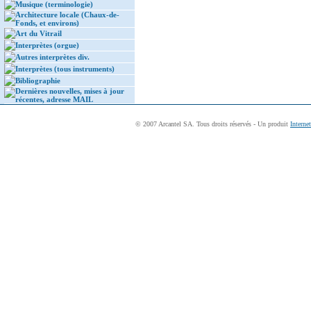
Musique (terminologie)
Architecture locale (Chaux-de-
Fonds, et environs)
Art du Vitrail
Interprètes (orgue)
Autres interprètes div.
Interprètes (tous instruments)
Bibliographie
Dernières nouvelles, mises à jour
récentes, adresse MAIL
© 2007 Arcantel SA. Tous droits réservés - Un produit
Interne