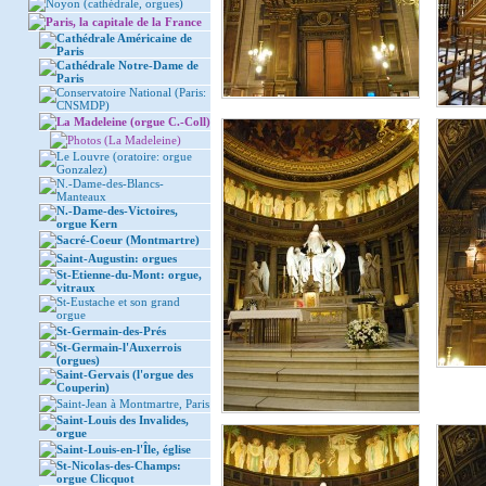
Noyon (cathédrale, orgues)
Paris, la capitale de la France
Cathédrale Américaine de
Paris
Cathédrale Notre-Dame de
Paris
Conservatoire National (Paris:
CNSMDP)
La Madeleine (orgue C.-Coll)
Photos (La Madeleine)
Le Louvre (oratoire: orgue
Gonzalez)
N.-Dame-des-Blancs-
Manteaux
N.-Dame-des-Victoires,
orgue Kern
Sacré-Coeur (Montmartre)
Saint-Augustin: orgues
St-Etienne-du-Mont: orgue,
vitraux
St-Eustache et son grand
orgue
St-Germain-des-Prés
St-Germain-l'Auxerrois
(orgues)
Saint-Gervais (l'orgue des
Couperin)
Saint-Jean à Montmartre, Paris
Saint-Louis des Invalides,
orgue
Saint-Louis-en-l'Île, église
St-Nicolas-des-Champs:
orgue Clicquot