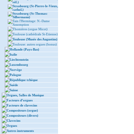
réf.)
Strasbourg (St-Pierre-le-Vieux,
cathol.)
Strasbourg (St-Thomas:
Silbermann)
Tain l'Hermitage: N.-Dame
Assomption
Thomières (orgue Micot)
Toulouse (cathédrale St-Etienne)
Toulouse (Musée des Augustins)
Toulouse: autres orgues (bonus)
Hollande (Pays-Bas)
Italie
Liechtenstein
Luxembourg
Norvège
Pologne
République tchèque
Suède
Suisse
Orgues, Salles de Musique
Facteurs d’orgues
Facteurs de clavecins
Compositeurs (orgue)
Compositeurs (divers)
Clavecins
Orgues
Autres instruments