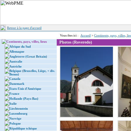
Retour à la page d'accueil
Vous êtes ici :
Accueil
>
Continents, pays, villes, li
Continents, pays, villes, lieux
Photos (Roveredo)
Afrique du Sud
Allemagne
Angleterre (Great Britain)
Australie
Autriche
Belgique (Bruxelles, Liège, + div.
Bonus)
Canada
Danemark
Etats-Unis d'Amérique
France
Hollande (Pays-Bas)
Italie
Liechtenstein
Luxembourg
Norvège
Pologne
République tchèque