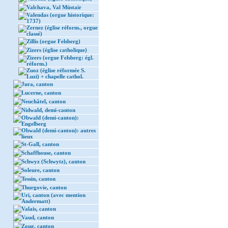
Valchava, Val Müstair
Valendas (orgue historique:
1737)
Zernez (église réform., orgue
classé)
Zillis (orgue Felsberg)
Zizers (église catholique)
Zizers (orgue Felsberg: égl.
réform.)
Zuoz (église réformée S.
Luzi) + chapelle cathol.
Jura, canton
Lucerne, canton
Neuchâtel, canton
Nidwald, demi-canton
Obwald (demi-canton):
Engelberg
Obwald (demi-canton): autres
lieux
St-Gall, canton
Schaffhouse, canton
Schwyz (Schwytz), canton
Soleure, canton
Tessin, canton
Thurgovie, canton
Uri, canton (avec mention
Andermatt)
Valais, canton
Vaud, canton
Zoug, canton