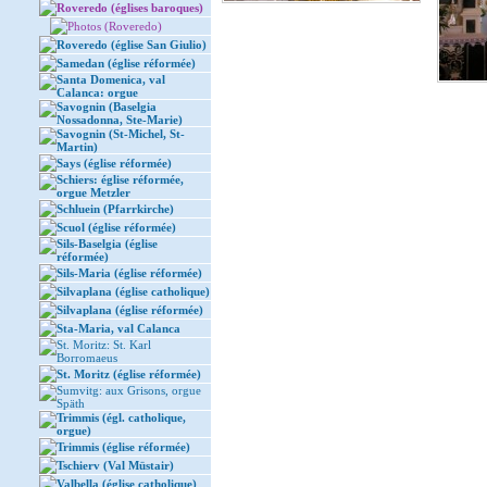
Roveredo (églises baroques)
Photos (Roveredo)
Roveredo (église San Giulio)
Samedan (église réformée)
Santa Domenica, val
Calanca: orgue
Savognin (Baselgia
Nossadonna, Ste-Marie)
Savognin (St-Michel, St-
Martin)
Says (église réformée)
Schiers: église réformée,
orgue Metzler
Schluein (Pfarrkirche)
Scuol (église réformée)
Sils-Baselgia (église
réformée)
Sils-Maria (église réformée)
Silvaplana (église catholique)
Silvaplana (église réformée)
Sta-Maria, val Calanca
St. Moritz: St. Karl
Borromaeus
St. Moritz (église réformée)
Sumvitg: aux Grisons, orgue
Späth
Trimmis (égl. catholique,
orgue)
Trimmis (église réformée)
Tschierv (Val Müstair)
Valbella (église catholique)