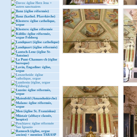
Davos: église Herz Jesu +
autres sanctuaires
Ilanz (église réformée)
Ilanz (kathol. Pfarrkirche)
Klosters: église catholique,
orgue
Klosters: église réformée
Küblis: église réformée,
orgue Felsberg
Landquart (église catholique)
Landquart (église réformée)
Lantsch-Lenz (église St-
Antoine)
La Punt-Chamues-ch (église
baroque)
Lavin, Engadine: église,
orgue
Lenzerheide: église
catholique, orgue
Lumbrein (église, orgue
Felsberg)
Luzein: église réformée,
orgue
Maienfeld (Amanduskirche)
Malans: église réformée,
orgue
Mon (église St. Franziskus)
Müstair (abbaye classée,
hospice)
Poschiavo: église réformée
San Ignazio
Ramosch (église, orgue
ancien) + mention TARASP