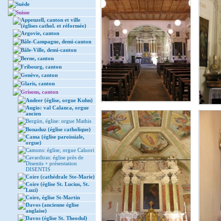
Suède
Suisse
Appenzell, canton et ville
(églises cathol. et réformée)
Argovie, canton
Bâle-Campagne, demi-canton
Bâle-Ville, demi-canton
Berne, canton
Fribourg, canton
Genève, canton
Glaris, canton
Grisons, canton
Andeer (église, orgue Kuhn)
Augio: val Calanca, orgue
ancien
Bergün, église: orgue Mathis
Bonaduz (église catholique)
Cama (église paroissiale,
orgue)
Camuns: église, orgue Caluori
Cavardiras: église près de
Disentis + présentation
DISENTIS
Coire (cathédrale Ste-Marie)
Coire (église St. Lucius, St.
Luzi)
Coire, église St-Martin
Davos (ancienne église
anglaise)
Davos (église St. Theodul)