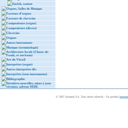
Zurich, canton
Orgues, Salles de Musique
Facteurs d’orgues
Facteurs de clavecins
Compositeurs (orgue)
Compositeurs (divers)
Clavecins
Orgues
Autres instruments
Musique (terminologie)
Architecture locale (Chaux-de-
Fonds, et environs)
Art du Vitrail
Interprètes (orgue)
Autres interprètes div.
Interprètes (tous instruments)
Bibliographie
Dernières nouvelles, mises à jour
récentes, adresse MAIL
© 2007 Arcantel SA. Tous droits réservés - Un produit
Interne