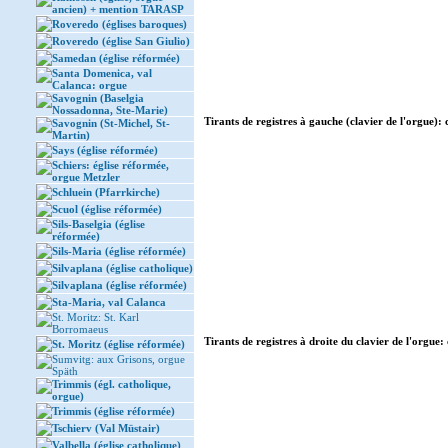
ancien) + mention TARASP
Roveredo (églises baroques)
Roveredo (église San Giulio)
Samedan (église réformée)
Santa Domenica, val
Calanca: orgue
Savognin (Baselgia
Nossadonna, Ste-Marie)
Tirants de registres à gauche (clavier de l'orgue): 
Savognin (St-Michel, St-
Martin)
Says (église réformée)
Schiers: église réformée,
orgue Metzler
Schluein (Pfarrkirche)
Scuol (église réformée)
Sils-Baselgia (église
réformée)
Sils-Maria (église réformée)
Silvaplana (église catholique)
Silvaplana (église réformée)
Sta-Maria, val Calanca
St. Moritz: St. Karl
Borromaeus
Tirants de registres à droite du clavier de l'orgue: 
St. Moritz (église réformée)
Sumvitg: aux Grisons, orgue
Späth
Trimmis (égl. catholique,
orgue)
Trimmis (église réformée)
Tschierv (Val Müstair)
Valbella (église catholique)