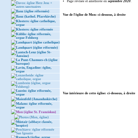
• Page révisée et améliorée en
septembre 2020
.
Davos: église Herz Jesu +
autres sanctuaires
Ilanz (église réformée)
Vue de l'église de Mon: ci-dessous, à droite
Ilanz (kathol. Pfarrkirche)
Klosters: église catholique,
orgue
Klosters: église réformée
Küblis: église réformée,
orgue Felsberg
Landquart (église catholique)
Landquart (église réformée)
Lantsch-Lenz (église St-
Antoine)
La Punt-Chamues-ch (église
baroque)
Lavin, Engadine: église,
orgue
Lenzerheide: église
catholique, orgue
Lumbrein (église, orgue
Felsberg)
Luzein: église réformée,
Vue intérieure de cette église: ci-dessous, à droite
orgue
Maienfeld (Amanduskirche)
Malans: église réformée,
orgue
Mon (église St. Franziskus)
Photos (Mon, église)
Müstair (abbaye classée,
hospice)
Poschiavo: église réformée
San Ignazio
Ramosch (église, orgue