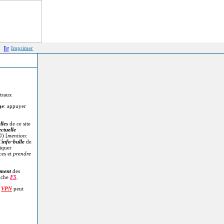
Imprimer
itraux
ge
: appuyer
lles
de ce site
ectuelle
©
) [
mention
:
'
info-bulle
de
diquer
ces et
prendre
.
ment
des
uche
F5
.
n
VPN
peut