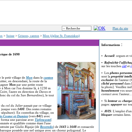
Plan du site
eux
>
Suisse
>
Grisons, canton
>
Mon (église St. Franziskus)
:
Informations
orique de 1690
•
Accueil
: orgues et v
•
Rafraîchir l'afficha
sur les touches
ctrl
et
r
• Les
photos personne
sont la
propriété intell
r le petit village de
Mon
dans le
canton
exclusive
de l'auteur (
quitter, en descendant, la route de la
cliché personnel
dans l
 gagner
Mon
par une petite route
la photo]. Veuillez in
e à Mon car l'on domine là, à 1230 m
honnêtement
vos sour
Coire
, l'autre en direction de
Davos
et
contact
avec l'auteur..
donc du col du
San Bernardino
), le tout
• Si
lenteur
au
charge
pages:
appuyer
sur to
te du
col du Julier
passait par ce village
i jusque vers
1400
. Des restes romains
•
AVIS
: L'emploi d'u
sépulture). En contrebas du village, on
bloquer
certains liens.
nts-Cosme-et-Damien
(vers
841
) avec
forma une paroisse avec
Tiefencastel
.
ommée et qualifiée comme étant l'une
nstruite par
Giulio Rigaja
(de
Roveredo
) de
1643
à
1648
et consacrée
e baroque possède une nef unique avec un choeur polygonal. Le