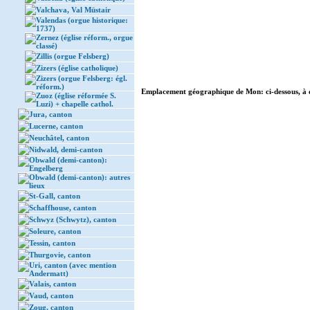
Valchava, Val Müstair
Valendas (orgue historique:
1737)
Zernez (église réform., orgue
classé)
Zillis (orgue Felsberg)
Zizers (église catholique)
Zizers (orgue Felsberg: égl.
réform.)
Emplacement géographique de Mon: ci-dessous, à 
Zuoz (église réformée S.
Luzi) + chapelle cathol.
Jura, canton
Lucerne, canton
Neuchâtel, canton
Nidwald, demi-canton
Obwald (demi-canton):
Engelberg
Obwald (demi-canton): autres
lieux
St-Gall, canton
Schaffhouse, canton
Schwyz (Schwytz), canton
Soleure, canton
Tessin, canton
Thurgovie, canton
Uri, canton (avec mention
Andermatt)
Valais, canton
Vaud, canton
Zoug, canton