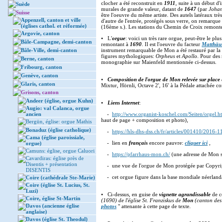
clocher a été reconstruit en
1911
, suite à un début d
Suède
murales de grande valeur, datant de
1647
(par
Johan
Suisse
être l'oeuvre du même artiste. Des autels latéraux t
Appenzell, canton et ville
d'autre de l'entrée, protégés sous verre, on remarqu
(églises cathol. et réformée)
(16ème s.). Les stations du Chemin de Croix remont
Argovie, canton
• L'
orgue
: voici un très rare orgue, peut-être le pl
Bâle-Campagne, demi-canton
remontant à
1690
. Il est l'oeuvre du facteur
Matthäus
Bâle-Ville, demi-canton
instrument remarquable de Mon a été restauré par la
figures mythologiques:
Orpheus
et
Apollo
. Pour des 
Berne, canton
monographie sur Maienfeld mentionnée ci-dessus.
Fribourg, canton
Genève, canton
•
Composition de l
'
orgue de Mon relevée sur place
Glaris, canton
Mixtur, Hörnli, Octave 2', 16' à la Pédale attachée 
Grisons, canton
Andeer (église, orgue Kuhn)
•
Liens Internet
:
Augio: val Calanca, orgue
ancien
-
http://www.organist-koschel.com/Seiten/orgel.h
haut de page + composition et photo),
Bergün, église: orgue Mathis
Bonaduz (église catholique)
-
https://hls-dhs-dss.ch/fr/articles/001410/2016-1
Cama (église paroissiale,
- lien en
français
encore pauvre:
cliquer ici
,
orgue)
Camuns: église, orgue Caluori
-
https://pfarrhaus-mon.ch/
(une adresse de Mon si
Cavardiras: église près de
Disentis + présentation
- une vue de l'orgue de Mon protégée par Copyri
DISENTIS
- cet orgue figure dans la base mondiale néerland
Coire (cathédrale Ste-Marie)
Coire (église St. Lucius, St.
Luzi)
• Ci-dessus, en guise de
vignette agrandissable
de c
Coire, église St-Martin
(1690) de l'église St. Franziskus de
Mon
(canton des
Davos (ancienne église
photos
" attenante à cette page de texte.
anglaise)
Davos (église St. Theodul)