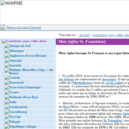
Retour à la page d'accueil
Vous êtes ici :
Accueil
>
Continents, pays, villes, li
Continents, pays, villes, lieux
Mon (église St. Franziskus)
Afrique du Sud
Allemagne
Mon: église baroque St-François et son orgue hist
Angleterre (Great Britain)
Australie
Autriche
Belgique (Bruxelles, Liège, + div.
Bonus)
• En
juillet 2010
, nous avons eu l'occasion de visite
Canada
des Grisons
(en redescendant de
Savognin
). Il faut 
Danemark
vallée de l'
Oberhalbstein
(route du
col du Julier
) et
escarpée. Le panorama devient absolument grandios
Etats-Unis d'Amérique
d'altitude, la croisée des 3 vallées qui mènent l'une à
France
enfin une autre qui se dirige en direction de
Thusis
(
entouré de sommets de 2000-3000 m !
Hollande (Pays-Bas)
Italie
•
Histoire, architecture
: à l'époque romaine, la rou
de
Mon
(Mons = nom officiel jusqu'en 1943), et cec
Liechtenstein
ont été découverts au-dessus de Mon (une forge, une 
Luxembourg
peut visiter une très ancienne église pré-romane
Sai
Norvège
des fresques datées de
1400
environ. Dès
1592
,
Mon
Mon possède une
église baroque
St. Franziskus
, ren
Pologne
des plus richement décorées aux Grisons. Elle fut co
République tchèque
en
1663
. Elle fut restaurée de
1974
à
76
. Cet édific