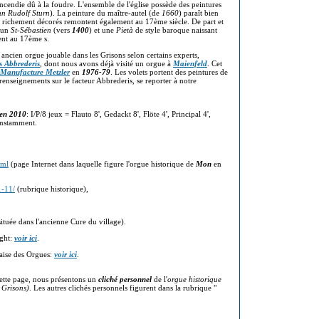
'incendie dû à la foudre. L'ensemble de l'église possède des peintures
n Rudolf Sturn
). La peinture du maître-autel (de
1660
) paraît bien
rès richement décorés remontent également au 17ème siècle. De part et
e un
St-Sébastien
(vers
1400
) et une
Pietà
de style baroque naissant
ent au 17ème s.
us ancien orgue jouable dans les Grisons selon certains experts,
 Abbrederis
, dont nous avons déjà visité un orgue à
Maienfeld
. Cet
Manufacture Metzler
en
1976-79
. Les volets portent des peintures de
renseignements sur le facteur Abbrederis, se reporter à notre
 en 2010
: I/P/8 jeux = Flauto 8', Gedackt 8', Flöte 4', Principal 4',
constamment.
tml
(page Internet dans laquelle figure l'orgue historique de
Mon
en
1-11/
(rubrique historique),
tuée dans l'ancienne Cure du village).
ght:
voir ici
.
aise des Orgues:
voir ici
.
ette page, nous présentons un
cliché personnel
de l'
orgue historique
 Grisons)
. Les autres clichés personnels figurent dans la rubrique "