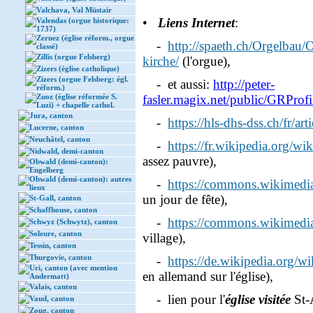
Valchava, Val Müstair
•
Liens Internet
:
Valendas (orgue historique:
1737)
Zernez (église réform., orgue
-
http://spaeth.ch/Orgelbau/O
classé)
Zillis (orgue Felsberg)
kirche/
(l'orgue),
Zizers (église catholique)
Zizers (orgue Felsberg: égl.
- et aussi:
http://peter-
réform.)
Zuoz (église réformée S.
fasler.magix.net/public/GRProfi
Luzi) + chapelle cathol.
Jura, canton
-
https://hls-dhs-dss.ch/fr/a
Lucerne, canton
Neuchâtel, canton
-
https://fr.wikipedia.org/wi
Nidwald, demi-canton
assez pauvre),
Obwald (demi-canton):
Engelberg
Obwald (demi-canton): autres
-
https://commons.wikimedia
lieux
un jour de fête),
St-Gall, canton
Schaffhouse, canton
-
https://commons.wikimedia
Schwyz (Schwytz), canton
Soleure, canton
village),
Tessin, canton
Thurgovie, canton
-
https://de.wikipedia.org/w
Uri, canton (avec mention
en allemand sur l'église),
Andermatt)
Valais, canton
- lien pour l'
église visitée
St-
Vaud, canton
Zoug, canton