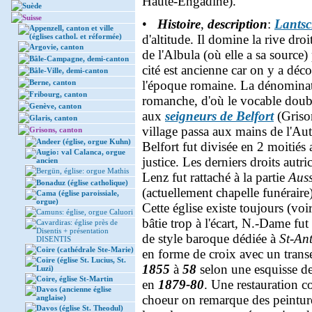
Haute-Engadine).
Suède
Suisse
•
Histoire
,
description
:
Lantsc
Appenzell, canton et ville
(églises cathol. et réformée)
d'altitude. Il domine la rive droit
Argovie, canton
de l'Albula (où elle a sa source)
Bâle-Campagne, demi-canton
cité est ancienne car on y a déco
Bâle-Ville, demi-canton
Berne, canton
l'époque romaine. La dénomina
Fribourg, canton
romanche, d'où le vocable dou
Genève, canton
aux
seigneurs de Belfort
(Grison
Glaris, canton
village passa aux mains de l'Au
Grisons, canton
Andeer (église, orgue Kuhn)
Belfort fut divisée en 2 moitiés
Augio: val Calanca, orgue
justice. Les derniers droits autr
ancien
Bergün, église: orgue Mathis
Lenz fut rattaché à la partie
Auss
Bonaduz (église catholique)
(actuellement chapelle funéraire
Cama (église paroissiale,
orgue)
Cette église existe toujours (voi
Camuns: église, orgue Caluori
bâtie trop à l'écart, N.-Dame fu
Cavardiras: église près de
Disentis + présentation
de style baroque dédiée à
St-An
DISENTIS
Coire (cathédrale Ste-Marie)
en forme de croix avec un transe
Coire (église St. Lucius, St.
1855
à
58
selon une esquisse de
Luzi)
Coire, église St-Martin
en
1879-80
. Une restauration c
Davos (ancienne église
choeur on remarque des peintur
anglaise)
Davos (église St. Theodul)