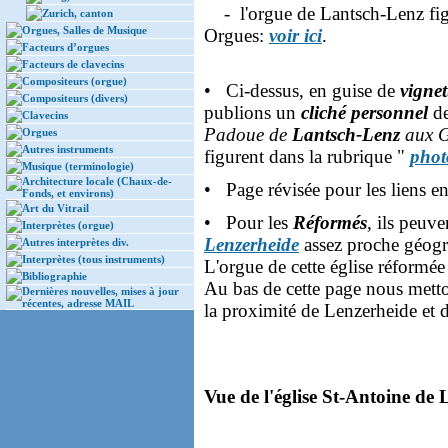
- l'orgue de Lantsch-Lenz figu
Zurich, canton
Orgues, Salles de Musique
Orgues:
voir ici
.
Facteurs d’orgues
Facteurs de clavecins
Compositeurs (orgue)
• Ci-dessus, en guise de
vignet
Compositeurs (divers)
publions un
cliché personnel
de
Clavecins
Padoue de
Lantsch-Lenz
aux G
Orgues
Autres instruments
figurent dans la rubrique "
phot
Musique (terminologie)
Architecture locale (Chaux-de-
• Page révisée pour les liens e
Fonds, et environs)
Art du Vitrail
• Pour les
Réformés
, ils peuve
Interprètes (orgue)
Lenzerheide
assez proche géog
Autres interprètes div.
Interprètes (tous instruments)
L'orgue de cette église réformée
Bibliographie
Au bas de cette page nous met
Dernières nouvelles, mises à jour
récentes, adresse MAIL
la proximité de Lenzerheide et 
Vue de l'église St-Antoine de 