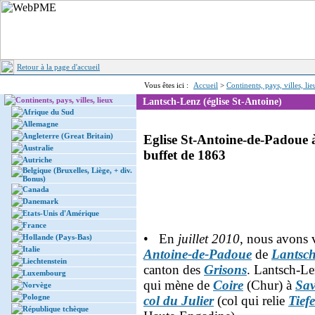
Retour à la page d'accueil
Vous êtes ici :
Accueil
>
Continents, pays, villes, li
Continents, pays, villes, lieux
Lantsch-Lenz (église St-Antoine)
Afrique du Sud
Allemagne
Angleterre (Great Britain)
Eglise St-Antoine-de-Padoue
Australie
buffet de 1863
Autriche
Belgique (Bruxelles, Liège, + div.
Bonus)
Canada
Danemark
Etats-Unis d'Amérique
France
• En
juillet 2010
, nous avons vi
Hollande (Pays-Bas)
Italie
Antoine-de-Padoue
de
Lantsc
Liechtenstein
canton des
Grisons
. Lantsch-Len
Luxembourg
qui mène de
Coire
(Chur) à
Sa
Norvège
Pologne
col du Julier
(col qui relie
Tief
République tchèque