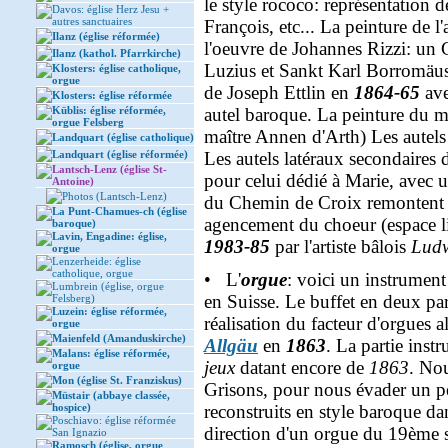
le style rococo: représentation d
Davos: église Herz Jesu +
autres sanctuaires
François, etc... La peinture de l
Ilanz (église réformée)
l'oeuvre de Johannes Rizzi: un C
Ilanz (kathol. Pfarrkirche)
Luzius et Sankt Karl Borromäus. 
Klosters: église catholique,
orgue
de Joseph Ettlin en
1864-65
ave
Klosters: église réformée
Küblis: église réformée,
autel baroque. La peinture du ma
orgue Felsberg
maître Annen d'Arth) Les autels
Landquart (église catholique)
Landquart (église réformée)
Les autels latéraux secondaires
Lantsch-Lenz (église St-
pour celui dédié à Marie, avec u
Antoine)
Photos (Lantsch-Lenz)
du Chemin de Croix remontent 
La Punt-Chamues-ch (église
agencement du choeur (espace lit
baroque)
Lavin, Engadine: église,
1983-85
par l'artiste bâlois
Ludw
orgue
Lenzerheide: église
catholique, orgue
• L'
orgue
: voici un instrument
Lumbrein (église, orgue
en Suisse. Le buffet en deux par
Felsberg)
Luzein: église réformée,
réalisation du facteur d'orgues
orgue
Maienfeld (Amanduskirche)
Allgäu
en
1863
. La partie inst
Malans: église réformée,
jeux
datant encore de
1863
. No
orgue
Mon (église St. Franziskus)
Grisons, pour nous évader un 
Müstair (abbaye classée,
hospice)
reconstruits en style baroque da
Poschiavo: église réformée
direction d'un orgue du 19ème s
San Ignazio
Ramosch (église, orgue