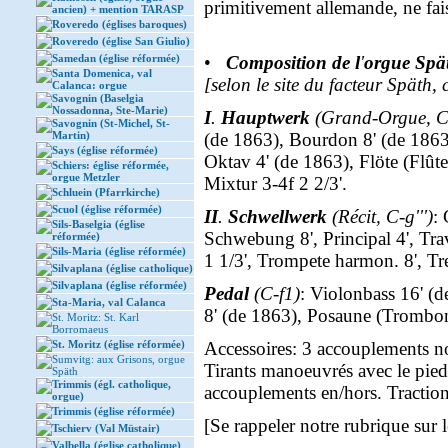
primitivement allemande, ne fai
ancien) + mention TARASP
Roveredo (églises baroques)
Roveredo (église San Giulio)
Samedan (église réformée)
•
Composition de l
'
orgue Spät
Santa Domenica, val
[selon le site du facteur Späth,
Calanca: orgue
Savognin (Baselgia
Nossadonna, Ste-Marie)
I
.
Hauptwerk
(Grand-Orgue, C-
Savognin (St-Michel, St-
Martin)
(de 1863), Bourdon 8' (de 1863)
Says (église réformée)
Oktav 4' (de 1863), Flöte (Flûte
Schiers: église réformée,
orgue Metzler
Mixtur 3-4f 2 2/3'.
Schluein (Pfarrkirche)
Scuol (église réformée)
II
.
Schwellwerk
(Récit, C-g''')
: 
Sils-Baselgia (église
Schwebung 8', Principal 4', Tra
réformée)
Sils-Maria (église réformée)
1 1/3', Trompete harmon. 8', Tr
Silvaplana (église catholique)
Silvaplana (église réformée)
Pedal
(C-f1)
: Violonbass 16' (
Sta-Maria, val Calanca
8' (de 1863), Posaune (Trombon
St. Moritz: St. Karl
Borromaeus
St. Moritz (église réformée)
Accessoires: 3 accouplements no
Sumvitg: aux Grisons, orgue
Tirants manoeuvrés avec le pied
Späth
Trimmis (égl. catholique,
accouplements en/hors. Tractio
orgue)
Trimmis (église réformée)
[Se rappeler notre rubrique sur 
Tschierv (Val Müstair)
Valbella (église catholique)