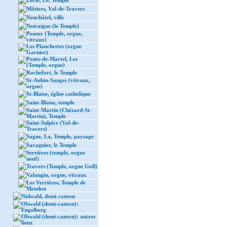
Locle, Le, Temple
Môtiers, Val-de-Travers
Neuchâtel, ville
Noiraigue (le Temple)
Peseux (Temple, orgue,
vitraux)
Les Planchettes (orgue
Garnier)
Ponts-de-Martel, Les
(Temple, orgue)
Rochefort, le Temple
St-Aubin-Sauges (vitraux,
orgue)
St-Blaise, église catholique
Saint-Blaise, temple
Saint-Martin (Chézard-St-
Martin), Temple
Saint-Sulpice (Val-de-
Travers)
Sagne, La, Temple, paysage
Savagnier, le Temple
Serrières (temple, orgue
neuf)
Travers (Temple, orgue Goll)
Valangin, orgue, vitraux
Les Verrières, Temple de
Meudon
Nidwald, demi-canton
Obwald (demi-canton):
Engelberg
Obwald (demi-canton): autres
lieux