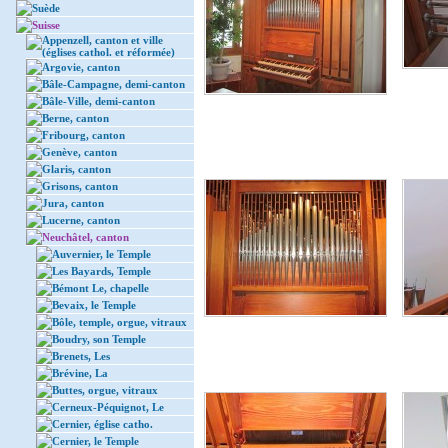
Suède
Suisse
Appenzell, canton et ville
(églises cathol. et réformée)
Argovie, canton
Bâle-Campagne, demi-canton
Bâle-Ville, demi-canton
Berne, canton
Fribourg, canton
Genève, canton
Glaris, canton
Grisons, canton
Jura, canton
Lucerne, canton
Neuchâtel, canton
Auvernier, le Temple
Les Bayards, Temple
Bémont Le, chapelle
Bevaix, le Temple
Bôle, temple, orgue, vitraux
Boudry, son Temple
Brenets, Les
Brévine, La
Buttes, orgue, vitraux
Cerneux-Péquignot, Le
Cernier, église catho.
Cernier, le Temple