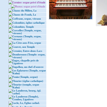
Cernier: orgue privé d'étude
Photos: orgue privé d'étude
Chaux-du-Milieu, La
Chaux-de-Fonds, La
Coffrane, orgue, vitraux
Colombier, église catholique
Colombier, Temple
Corcelles (Temple, orgue,
vitraux)
Cornaux (Temple, orgue,
vitraux)
La Côte-aux-Fées, orgue
Couvet, son Temple
Cressier, Entre-deux-Lacs
Dombresson (Temple: orgue,
vitraux)
Enges, chapelle près de
Lignières
Engollon, un chef-d'oeuvre
Les Eplatures (Temple, orgue
Kuhn)
Fenin (Temple, orgue)
Fleurier (église catholique)
Fleurier (temple, orgue
Kuhn)
Le Landeron, bourg, égl.
cathol.
Le Landeron (Temple),
Combes, Lignières
Locle, Le, Eglise cathol.