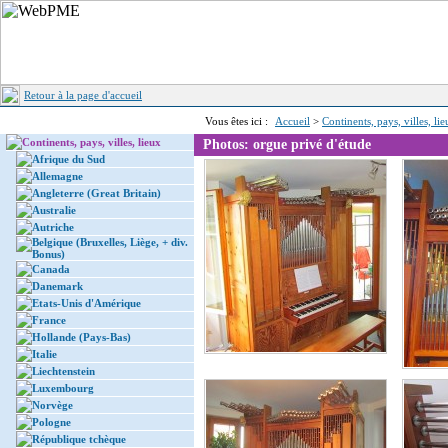
Retour à la page d'accueil
Vous êtes ici :
Accueil
>
Continents, pays, villes, li
Continents, pays, villes, lieux
Photos: orgue privé d'étude
Afrique du Sud
Allemagne
Angleterre (Great Britain)
Australie
Autriche
Belgique (Bruxelles, Liège, + div.
Bonus)
Canada
Danemark
Etats-Unis d'Amérique
France
Hollande (Pays-Bas)
Italie
Liechtenstein
Luxembourg
Norvège
Pologne
République tchèque