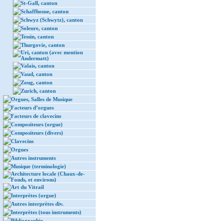
St-Gall, canton
Schaffhouse, canton
Schwyz (Schwytz), canton
Soleure, canton
Tessin, canton
Thurgovie, canton
Uri, canton (avec mention
Andermatt)
Valais, canton
Vaud, canton
Zoug, canton
Zurich, canton
Orgues, Salles de Musique
Facteurs d’orgues
Facteurs de clavecins
Compositeurs (orgue)
Compositeurs (divers)
Clavecins
Orgues
Autres instruments
Musique (terminologie)
Architecture locale (Chaux-de-
Fonds, et environs)
Art du Vitrail
Interprètes (orgue)
Autres interprètes div.
Interprètes (tous instruments)
Bibliographie