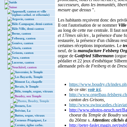
Suède
successeurs, dans les immunités, liber
Suisse
mesure que dessus
".
Appenzell, canton et ville
(églises cathol. et réformée)
Argovie, canton
Les habitants reçoivent donc des privi
Bâle-Campagne, demi-canton
Il ont l'autorisation de se nommer
Vill
Bâle-Ville, demi-canton
au long de cette rue centrale. Il faut n
Berne, canton
et 17èmes siècles
, la présence d'une f
Fribourg, canton
restaurée, la présence d'un château re
Genève, canton
certaines réceptions importantes. Le
te
Glaris, canton
neuf, de la
manufacture Felsberg Or
Grisons, canton
orgue de
Gottfried Silbermann
(orgue
Jura, canton
pédalier et 22 jeux d'esthétique Silber
Lucerne, canton
allemande près de
Freiberg
et de
Dres
Neuchâtel, canton
Auvernier, le Temple
Les Bayards, Temple
Bémont Le, chapelle
https://www.boudry.ch/index.p
Bevaix, le Temple
de ce site:
voir ici
,
Bôle, temple, orgue, vitraux
http://www.orgelbau-felsberg.ch
Boudry, son Temple
canton des Grisons,
Photos, Boudry, Temple
http://www.swisscastles.ch/avia
Brenets, Les
http://www.photos-neuch.net/Ba
Brévine, La
choeur du
Temple de Boudry
so
Buttes, orgue, vitraux
du 20ème s.
Attention: clichés 
Cerneux-Péquignot, Le
http://peter-fasler.magix.net/pu
Cernier, église catho.