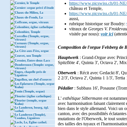
https://www.picswiss.ch/01-NE
Cernier, le Temple
Cernier: orgue privé d'étude
château et Temple,
Chaux-du-Milieu, La
https://www.picswiss.ch/01-NE
Chaux-de-Fonds, La
aussi,
Coffrane, orgue, vitraux
rubrique historique sur Boudry:
Colombier, église catholique
vitraux de
Georges V. Froideva
Colombier, Temple
visitée par nous):
voir ici
(attent
Corcelles (Temple, orgue,
vitraux)
Cornaux (Temple, orgue,
vitraux)
Composition de l'orgue Felsberg de 
La Côte-aux-Fées, orgue
Couvet, son Temple
Hauptwerk
: Grand-Orgue avec Princip
Cressier, Entre-deux-Lacs
Spitzflöte 4', Quinta 3', Octava 2', Mix
Dombresson (Temple: orgue,
vitraux)
Enges, chapelle près de
Oberwerk
: Récit avec Gedackt 8', Qu
Lignières
2 2/3', Octava 2', Quinta 1 1/3', Tertia 
Engollon, un chef-d'oeuvre
Les Eplatures (Temple, orgue
Kuhn)
Pédalier
: Subbass 16', Posaune (Trom
Fenin (Temple, orgue)
Fleurier (église catholique)
L'
esthétique Silbermann
est notamment
Fleurier (temple, orgue
avec harmonisation faisant clairement en
Kuhn)
Le Landeron, bourg, égl.
bien dans le style allemand. Voici un 
cathol.
canton, avec des possibilités éclatante
Le Landeron (Temple),
Combes, Lignières
mutations de l'Oberwerk, le tout soute
Locle, Le, Eglise cathol.
des tailles des tuyaux et l'harmonisati