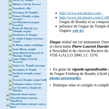
Locle, Le, Temple
Môtiers, Val-de-Travers
Neuchâtel, ville
Noiraigue (le Temple)
http://www.tricoteaux.com/
,
Peseux (Temple, orgue,
http://www.tricoteaux.com/2-si
vitraux)
l'orgue de Boudry et sa composit
Les Planchettes (orgue
Garnier)
présence de l'orgue du Temple d
Ponts-de-Martel, Les
Orgues:
voir ici
.
(Temple, orgue)
Rochefort, le Temple
St-Aubin-Sauges (vitraux,
orgue)
Disque
réalisé sur cet instrument: Oe
St-Blaise, église catholique
et claveciniste
Pierre-Laurent Haesler
Saint-Blaise, temple
à Neuchâtel et du
clavecin Ruckers
du 
Saint-Martin (Chézard-St-
VDE-GALLO 2000, LC 3370.
Martin), Temple
Saint-Sulpice (Val-de-
Travers)
Sagne, La, Temple, paysage
• En guise de
vignette agrandissable
Savagnier, le Temple
de l'orgue Felsberg de Boudry (cliché p
Serrières (temple, orgue
neuf)
photos personnelles
.
Travers (Temple, orgue Goll)
Valangin, orgue, vitraux
• Rubrique relue et corrigée et compl
Les Verrières, Temple de
Meudon
Nidwald, demi-canton
Obwald (demi-canton):
Engelberg
Obwald (demi-canton): autres
lieux