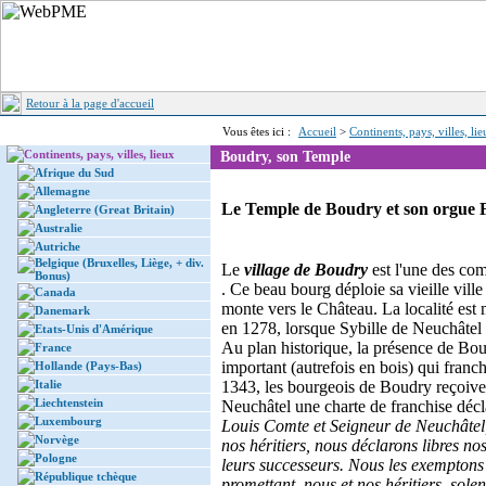
Retour à la page d'accueil
Vous êtes ici :
Accueil
>
Continents, pays, villes, li
Continents, pays, villes, lieux
Boudry, son Temple
Afrique du Sud
Allemagne
Le Temple de Boudry et son orgue 
Angleterre (Great Britain)
Australie
Autriche
Belgique (Bruxelles, Liège, + div.
Le
village de Boudry
est l'une des c
Bonus)
. Ce beau bourg déploie sa vieille ville
Canada
monte vers le Château. La localité est 
Danemark
en 1278, lorsque Sybille de Neuchâtel la
Etats-Unis d'Amérique
Au plan historique, la présence de Bou
France
important (autrefois en bois) qui franchi
Hollande (Pays-Bas)
Italie
1343, les bourgeois de Boudry reçoiv
Liechtenstein
Neuchâtel une charte de franchise déc
Luxembourg
Louis Comte et Seigneur de Neuchâtel,
Norvège
nos héritiers, nous déclarons libres n
Pologne
leurs successeurs. Nous les exemptons à
République tchèque
promettant, nous et nos héritiers, sole