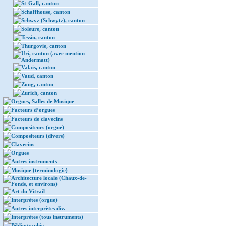
St-Gall, canton
Schaffhouse, canton
Schwyz (Schwytz), canton
Soleure, canton
Tessin, canton
Thurgovie, canton
Uri, canton (avec mention
Andermatt)
Valais, canton
Vaud, canton
Zoug, canton
Zurich, canton
Orgues, Salles de Musique
Facteurs d’orgues
Facteurs de clavecins
Compositeurs (orgue)
Compositeurs (divers)
Clavecins
Orgues
Autres instruments
Musique (terminologie)
Architecture locale (Chaux-de-
Fonds, et environs)
Art du Vitrail
Interprètes (orgue)
Autres interprètes div.
Interprètes (tous instruments)
Bibliographie