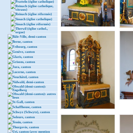
Pratteln (église catholique)
Reinach (église catholique,
vitraux)
Reinach (église réformée)
Sissach (église catholique)
Sissach (église réformée)
Therwil (église cathol.,
orgue)
Bâle-Ville, demi-canton
Berne, canton
Fribourg, canton
Genève, canton
Glaris, canton
Grisons, canton
Jura, canton
Lucerne, canton
Neuchâtel, canton
Nidwald, demi-canton
Obwald (demi-canton):
Engelberg
Obwald (demi-canton): autres
lieux
St-Gall, canton
Schaffhouse, canton
Schwyz (Schwytz), canton
Soleure, canton
Tessin, canton
Thurgovie, canton
Uri, canton (avec mention