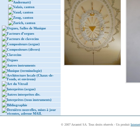
Andermatt)
Valais, canton
Vaud, canton
Zoug, canton
Zurich, canton
Orgues, Salles de Musique
Facteurs d’orgues
Facteurs de clavecins
Compositeurs (orgue)
Compositeurs (divers)
Clavecins
Orgues
Autres instruments
Musique (terminologie)
Architecture locale (Chaux-de-
Fonds, et environs)
Art du Vitrail
Interprètes (orgue)
Autres interprètes div.
Interprètes (tous instruments)
Bibliographie
Dernières nouvelles, mises à jour
récentes, adresse MAIL
© 2007 Arcantel SA. Tous droits réservés - Un produit
Interne