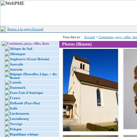
Retour à la page d'accueil
Vous êtes ici :
Accueil
>
Continents, pays, villes, li
Continents, pays, villes, lieux
Photos (Blauen)
Afrique du Sud
Allemagne
Angleterre (Great Britain)
Australie
Autriche
Belgique (Bruxelles, Liège, + div.
Bonus)
Canada
Danemark
Etats-Unis d'Amérique
France
Hollande (Pays-Bas)
Italie
Liechtenstein
Luxembourg
Norvège
Pologne
République tchèque