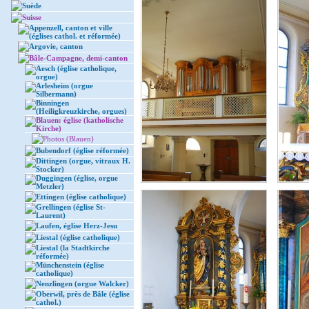
Suède
Suisse
Appenzell, canton et ville
(églises cathol. et réformée)
Argovie, canton
Bâle-Campagne, demi-canton
Aesch (église catholique,
orgue)
Arlesheim (orgue
Silbermann)
Binningen
(Heiligkreuzkirche, orgues)
Blauen: église (katholische
Kirche)
Photos (Blauen)
Bubendorf (église réformée)
Dittingen (orgue, vitraux H.
Stocker)
Duggingen (église, orgue
Metzler)
Ettingen (église catholique)
Grellingen (église St-
Laurent)
Laufen, église Herz-Jesu
Liestal (église catholique)
Liestal (la Stadtkirche
réformée)
Münchenstein (église
catholique)
Nenzlingen (orgue Walcker)
Oberwil, près de Bâle (église
cathol.)