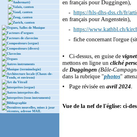
en français pour Duggingen),
Andermatt)
Valais, canton
-
https://hls-dhs-dss.ch/fr/a
Vaud, canton
Zoug, canton
en français pour Angenstein),
Zurich, canton
Orgues, Salles de Musique
-
https://www.kathbl.ch/kir
Facteurs d’orgues
Facteurs de clavecins
- fiche concernant l'orgue (sit
Compositeurs (orgue)
Compositeurs (divers)
Clavecins
• Ci-dessus, en guise de
vignet
Orgues
mettons en ligne un
cliché pers
Autres instruments
de
Duggingen
(Bâle-Campagn
Musique (terminologie)
Architecture locale (Chaux-de-
dans la rubrique "
photos
" atten
Fonds, et environs)
Art du Vitrail
• Page révisée en
avril 2024
. 
Interprètes (orgue)
Autres interprètes div.
Interprètes (tous instruments)
Bibliographie
Vue de la nef de l'église: ci-de
Dernières nouvelles, mises à jour
récentes, adresse MAIL