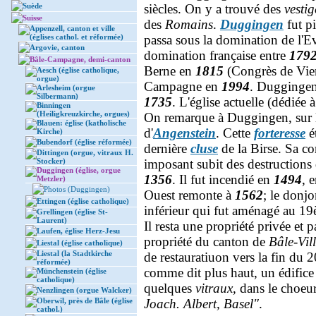
Suède
siècles. On y a trouvé des
vestig
Suisse
des
Romains
.
Duggingen
fut pi
Appenzell, canton et ville
(églises cathol. et réformée)
passa sous la domination de l'
Argovie, canton
domination française entre
179
Bâle-Campagne, demi-canton
Berne en
1815
(Congrès de Vienn
Aesch (église catholique,
orgue)
Campagne en
1994
. Duggingen
Arlesheim (orgue
Silbermann)
1735
. L'église actuelle (dédiée 
Binningen
(Heiligkreuzkirche, orgues)
On remarque à Duggingen, sur l
Blauen: église (katholische
d'
Angenstein
. Cette
forteresse
ét
Kirche)
Bubendorf (église réformée)
dernière
cluse
de la Birse. Sa c
Dittingen (orgue, vitraux H.
Stocker)
imposant subit des destructions 
Duggingen (église, orgue
1356
. Il fut incendié en
1494
, 
Metzler)
Photos (Duggingen)
Ouest remonte à
1562
; le donjo
Ettingen (église catholique)
inférieur qui fut aménagé au 1
Grellingen (église St-
Laurent)
Il resta une propriété privée et 
Laufen, église Herz-Jesu
propriété du canton de
Bâle-Vil
Liestal (église catholique)
Liestal (la Stadtkirche
de restauratiuon vers la fin du
réformée)
comme dit plus haut, un édific
Münchenstein (église
catholique)
quelques
vitraux
, dans le choeur
Nenzlingen (orgue Walcker)
Oberwil, près de Bâle (église
Joach. Albert, Basel"
.
cathol.)