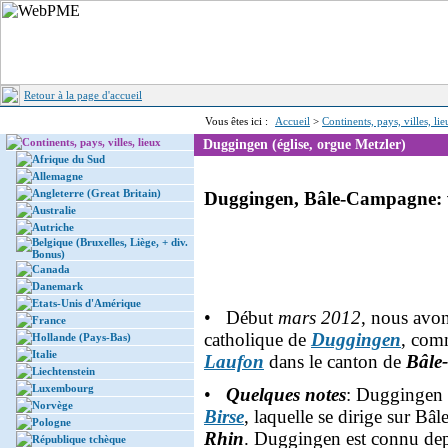
Retour à la page d'accueil
Vous êtes ici :
Accueil
>
Continents, pays, villes, li
Continents, pays, villes, lieux
Duggingen (église, orgue Metzler)
Afrique du Sud
Allemagne
Angleterre (Great Britain)
Duggingen, Bâle-Campagne: v
Australie
Autriche
Belgique (Bruxelles, Liège, + div.
Bonus)
Canada
Danemark
Etats-Unis d'Amérique
• Début
mars 2012
, nous avons
France
catholique de
Duggingen
, com
Hollande (Pays-Bas)
Italie
Laufon
dans le canton de
Bâle
Liechtenstein
Luxembourg
•
Quelques notes
: Duggingen e
Norvège
Birse
, laquelle se dirige sur Bâl
Pologne
Rhin
. Duggingen est connu dep
République tchèque