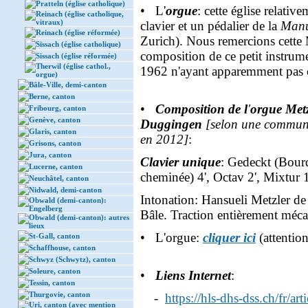
Pratteln (église catholique)
• L'
orgue
: cette église relati
Reinach (église catholique,
vitraux)
clavier et un pédalier de la
Manu
Reinach (église réformée)
Zurich). Nous remercions cette 
Sissach (église catholique)
composition de ce petit instrum
Sissach (église réformée)
Therwil (église cathol.,
1962 n'ayant apparemment pas 
orgue)
Bâle-Ville, demi-canton
Berne, canton
•
Composition de l
'
orgue Met
Fribourg, canton
Genève, canton
Duggingen
[selon une communi
Glaris, canton
en 2012]
:
Grisons, canton
Jura, canton
Clavier unique
: Gedeckt (Bourd
Lucerne, canton
cheminée) 4', Octav 2', Mixtur 
Neuchâtel, canton
Nidwald, demi-canton
Intonation: Hansueli Metzler de
Obwald (demi-canton):
Engelberg
Bâle. Traction entièrement méca
Obwald (demi-canton): autres
lieux
• L'orgue:
cliquer ici
(attention
St-Gall, canton
Schaffhouse, canton
Schwyz (Schwytz), canton
Soleure, canton
•
Liens Internet
:
Tessin, canton
Thurgovie, canton
-
https://hls-dhs-dss.ch/fr/a
Uri, canton (avec mention