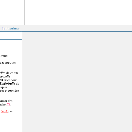
Imprimer
itraux
age
: appuyer
r
lles
de ce site
ectuelle
©
) [
mention
:
l'
info-bulle
de
diquer
ces et
prendre
.
ement
des
ouche
F5
.
n
VPN
peut
.