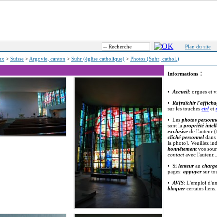
Plan du site
eux
>
Suisse
>
Argovie, canton
>
Suhr (église catholique)
>
Photos (Suhr, cathol.)
:
Informations
•
Accueil
: orgues et v
•
Rafraîchir l'affich
sur les touches
ctrl
et
• Les
photos personne
sont la
propriété intell
exclusive
de l'auteur (
cliché personnel
dans 
la photo]. Veuillez in
honnêtement
vos sour
contact
avec l'auteur..
• Si
lenteur
au
charg
pages:
appuyer
sur t
•
AVIS
: L'emploi d'u
bloquer
certains liens