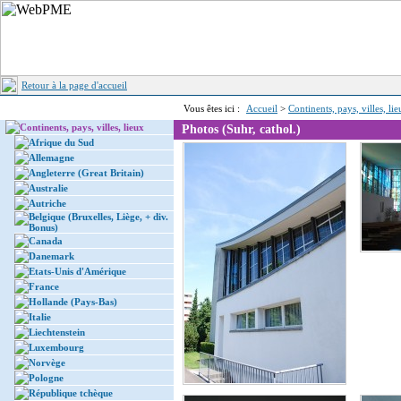
Retour à la page d'accueil
Vous êtes ici :
Accueil
>
Continents, pays, villes, li
Continents, pays, villes, lieux
Photos (Suhr, cathol.)
Afrique du Sud
Allemagne
Angleterre (Great Britain)
Australie
Autriche
Belgique (Bruxelles, Liège, + div.
Bonus)
Canada
Danemark
Etats-Unis d'Amérique
France
Hollande (Pays-Bas)
Italie
Liechtenstein
Luxembourg
Norvège
Pologne
République tchèque