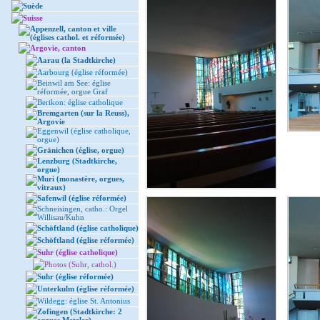
Suède
Suisse
Appenzell, canton et ville
(églises cathol. et réformée)
Argovie, canton
Aarau (la Stadtkirche)
Aarbourg (église réformée)
Beinwil am See: église
réformée, orgue Graf
Berikon: église catholique
Bremgarten (sur la Reuss),
Argovie
Eggenwil (église catholique,
orgue)
Gränichen (église, orgue)
Lenzburg (Stadtkirche,
orgue)
Muri (monastère, orgues,
vitraux)
Safenwil (église réformée)
Schneisingen, catho.: Orgel
Willisau/Kuhn
Schöftland (église catholique)
Schöftland (église réformée)
Suhr (église catholique)
Photos (Suhr, cathol.)
Suhr (église réformée)
Unterkulm (église réformée)
Wildegg: église St. Antonius
Zofingen (Stadtkirche: 2