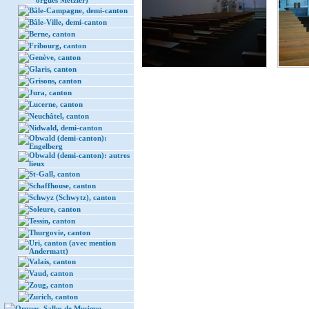
orgues Metzler)
Bâle-Campagne, demi-canton
Bâle-Ville, demi-canton
Berne, canton
Fribourg, canton
Genève, canton
Glaris, canton
Grisons, canton
Jura, canton
Lucerne, canton
Neuchâtel, canton
Nidwald, demi-canton
Obwald (demi-canton):
Engelberg
Obwald (demi-canton): autres
lieux
St-Gall, canton
Schaffhouse, canton
Schwyz (Schwytz), canton
Soleure, canton
Tessin, canton
Thurgovie, canton
Uri, canton (avec mention
Andermatt)
Valais, canton
Vaud, canton
Zoug, canton
Zurich, canton
Orgues, Salles de Musique