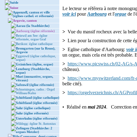
Suède
Suisse
Le lecteur se référera à notre monograp
Appenzell, canton et ville
voir ici
pour
Aarbourg
et l'
orgue
de l'
(églises cathol. et réformée)
Argovie, canton
Aarau (la Stadtkirche)
Aarbourg (église réformée)
>
Vue du massif rocheux avec la belle 
Beinwil am See: église
réformée, orgue Graf
>
Lien pour la construction de cette ég
Berikon: église catholique
Bremgarten (sur la Reuss),
>
Eglise catholique d'Aarbourg:
voir i
Argovie
un orgue, mais cela est très probable. 
Eggenwil (église catholique,
orgue)
>
https://www.picswiss.ch/02-AG/s
Gränichen (église, orgue)
château).
Lenzburg (Stadtkirche,
orgue)
Muri (monastère, orgues,
>
https://www.myswitzerland.com/fr-c
vitraux)
belle cité).
Safenwil (église réformée)
Schneisingen, catho.: Orgel
>
https://orgelverzeichnis.ch/AGProfi
Willisau/Kuhn
Schöftland (église catholique)
Schöftland (église réformée)
• Réalisé en
mai 2024
. Correction e
Suhr (église catholique)
Suhr (église réformée)
Unterkulm (église réformée)
Wildegg: église St. Antonius
Zofingen (Stadtkirche: 2
orgues Metzler)
Bâle-Campagne, demi-canton