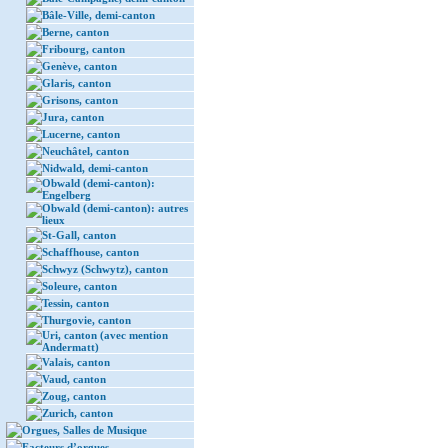
Bâle-Ville, demi-canton
Berne, canton
Fribourg, canton
Genève, canton
Glaris, canton
Grisons, canton
Jura, canton
Lucerne, canton
Neuchâtel, canton
Nidwald, demi-canton
Obwald (demi-canton):
Engelberg
Obwald (demi-canton): autres
lieux
St-Gall, canton
Schaffhouse, canton
Schwyz (Schwytz), canton
Soleure, canton
Tessin, canton
Thurgovie, canton
Uri, canton (avec mention
Andermatt)
Valais, canton
Vaud, canton
Zoug, canton
Zurich, canton
Orgues, Salles de Musique
Facteurs d’orgues