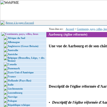
Retour à la page d'accueil
Vous êtes ici :
Accueil
>
Continents, pays, villes, li
Continents, pays, villes, lieux
Aarbourg (église réformée)
Afrique du Sud
Allemagne
Une vue de Aarbourg et de son chât
Angleterre (Great Britain)
Australie
Autriche
Belgique (Bruxelles, Liège, + div.
Bonus)
Canada
Danemark
Etats-Unis d'Amérique
France
Hollande (Pays-Bas)
Italie
Descriptif de l'église réformée d'Aa
Liechtenstein
Luxembourg
Norvège
Pologne
•
Descriptif de l'église réformée d'A
République tchèque