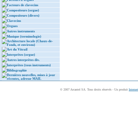
Facteurs de clavecins
Compositeurs (orgue)
Compositeurs (divers)
Clavecins
Orgues
Autres instruments
Musique (terminologie)
Architecture locale (Chaux-de-
Fonds, et environs)
Art du Vitrail
Interprètes (orgue)
Autres interprètes div.
Interprètes (tous instruments)
Bibliographie
Dernières nouvelles, mises à jour
récentes, adresse MAIL
© 2007 Arcantel SA. Tous droits réservés - Un produit
Interne