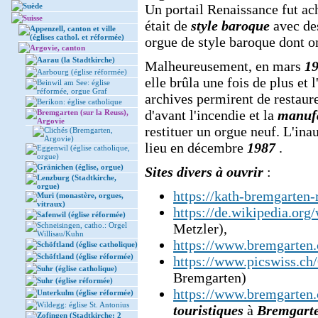
Suède
Un portail Renaissance fut ach
Suisse
était de
style baroque
avec d
Appenzell, canton et ville
(églises cathol. et réformée)
orgue de style baroque dont on
Argovie, canton
Aarau (la Stadtkirche)
Malheureusement, en mars
1
Aarbourg (église réformée)
elle brûla une fois de plus et l
Beinwil am See: église
réformée, orgue Graf
archives permirent de restaure
Berikon: église catholique
d'avant l'incendie et la
manufa
Bremgarten (sur la Reuss),
Argovie
restituer un orgue neuf. L'in
Clichés (Bremgarten,
Argovie)
lieu en décembre
1987
.
Eggenwil (église catholique,
orgue)
Gränichen (église, orgue)
Sites divers à ouvrir
:
Lenzburg (Stadtkirche,
orgue)
https://kath-bremgarten-r
Muri (monastère, orgues,
vitraux)
https://de.wikipedia.org
Safenwil (église réformée)
Schneisingen, catho.: Orgel
Metzler),
Willisau/Kuhn
https://www.bremgarten.
Schöftland (église catholique)
Schöftland (église réformée)
https://www.picswiss.c
Suhr (église catholique)
Bremgarten)
Suhr (église réformée)
https://www.bremgarten.
Unterkulm (église réformée)
Wildegg: église St. Antonius
touristiques
à
Bremgart
Zofingen (Stadtkirche: 2