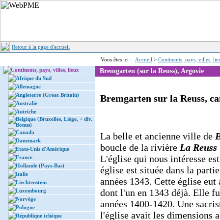
Retour à la page d'accueil
Vous êtes ici :
Accueil
>
Continents, pays, villes, li
Continents, pays, villes, lieux
Bremgarten (sur la Reuss), Argovie
Afrique du Sud
Allemagne
Angleterre (Great Britain)
Bremgarten sur la Reuss, ca
Australie
Autriche
Belgique (Bruxelles, Liège, + div.
Bonus)
Canada
La belle et ancienne ville de
B
Danemark
boucle de la rivière
La Reuss
Etats-Unis d'Amérique
L'église qui nous intéresse es
France
Hollande (Pays-Bas)
église est située dans la parti
Italie
années 1343. Cette église eut 
Liechtenstein
dont l'un en 1343 déjà. Elle fu
Luxembourg
Norvège
années 1400-1420. Une sacrist
Pologne
l'église avait les dimensions 
République tchèque