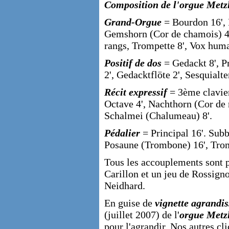
Composition de l'orgue Metzl
Grand-Orgue
= Bourdon 16', P
Gemshorn (Cor de chamois) 4'
rangs, Trompette 8', Vox huma
Positif de dos
= Gedackt 8', Pr
2', Gedacktflöte 2', Sesquialte
Récit expressif
= 3ème clavier
Octave 4', Nachthorn (Cor de n
Schalmei (Chalumeau) 8'.
Pédalier
= Principal 16'. Subb
Posaune (Trombone) 16', Trom
Tous les accouplements sont po
Carillon et un jeu de Rossig
Neidhard.
En guise de
vignette agrandis
(juillet 2007) de l'
orgue Metz
pour l'agrandir. Nos autres cl