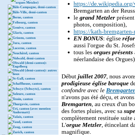
https://de.wikipedia.org
orgues Metzler)
Bâle-Campagne, demi-canton
Bremgarten an der Reuss)
Bâle-Ville, demi-canton
le
grand Metzler
présent
Berne, canton
Fribourg, canton
photos, composition),
Genève, canton
https://kath-bremgarten-r
Glaris, canton
EN BONUS
: église
réfo
Grisons, canton
Jura, canton
aussi l'orgue du St. Jose
Lucerne, canton
tous les
orgues présents
Neuchâtel, canton
néerlandaise des Orgues
Nidwald, demi-canton
Obwald (demi-canton):
Engelberg
Obwald (demi-canton): autres
lieux
Début
juillet 2007
, nous avo
St-Gall, canton
prodigieuse église
baroque
d
Schaffhouse, canton
Schwyz (Schwytz), canton
confondre avec le
Bremgarten
Soleure, canton
n'avons pas été déçu, et avon
Tessin, canton
Bremgarten
, au creux d'un bo
Thurgovie, canton
Uri, canton (avec mention
des fortes pluies, avec sa
supe
Andermatt)
complètement restituée suite a
Valais, canton
Vaud, canton
L'
orgue Metzler
, étincelant d
Zoug, canton
magnifique.
Zurich, canton