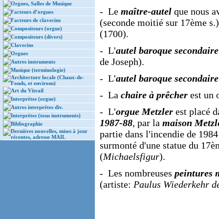
Orgues, Salles de Musique
- Le
maître-autel
que nous av
Facteurs d’orgues
Facteurs de clavecins
(seconde moitié sur 17ème s.).
Compositeurs (orgue)
(1700).
Compositeurs (divers)
Clavecins
- L'
autel baroque secondaire
Orgues
de Joseph).
Autres instruments
Musique (terminologie)
- L'
autel baroque secondaire
Architecture locale (Chaux-de-
Fonds, et environs)
Art du Vitrail
- La
chaire à prêcher
est un 
Interprètes (orgue)
Autres interprètes div.
- L'
orgue Metzler
est placé d
Interprètes (tous instruments)
1987-88
, par la
maison Metzl
Bibliographie
Dernières nouvelles, mises à jour
partie dans l'incendie de 1984
récentes, adresse MAIL
surmonté d'une statue du 17èm
(
Michaelsfigur
).
- Les nombreuses
peintures 
(artiste:
Paulus Wiederkehr d