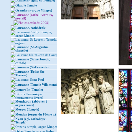
Echallens (église catholique)
Giez, le Temple
Grandson (orgue Mingot)
Lausanne (cathé.: vitraux,
portail)
Photos (cathédr. 2008)
Lausanne, cathédrale
Lausanne-Chailly: Temple,
orgue Mingot
Lausanne: St-Laurent, Temple,
orgues
Lausanne (St-Augustin,
chapelle)
Lausanne (Saint-Jean de Cour)
Lausanne (Saint-Joseph,
cathol.)
Lausanne (St-François)
Lausanne (Eglise Ste-
Thérèse)
Lausanne: Saint-Paul
Lausanne (Temple Villamont)
Lignerolle (Temple)
Littoral lémanique
(monuments divers)
Montheron (abbaye: 2
orgues rares)
Morges (Temple)
Moudon (orgue du 18ème s.)
Nyon (égl. catholique,
Temple)
Onnens: temple, orgue Mingot
Orbe (Temple, orgue Kuhn,