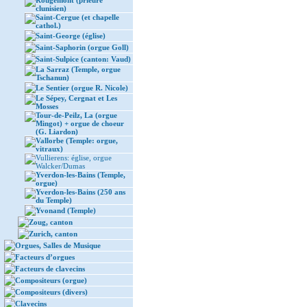
Rougemont (prieuré
clunisien)
Saint-Cergue (et chapelle
cathol.)
Saint-George (église)
Saint-Saphorin (orgue Goll)
Saint-Sulpice (canton: Vaud)
La Sarraz (Temple, orgue
Tschanun)
Le Sentier (orgue R. Nicole)
Le Sépey, Cergnat et Les
Mosses
Tour-de-Peilz, La (orgue
Mingot) + orgue de choeur
(G. Liardon)
Vallorbe (Temple: orgue,
vitraux)
Vullierens: église, orgue
Walcker/Dumas
Yverdon-les-Bains (Temple,
orgue)
Yverdon-les-Bains (250 ans
du Temple)
Yvonand (Temple)
Zoug, canton
Zurich, canton
Orgues, Salles de Musique
Facteurs d’orgues
Facteurs de clavecins
Compositeurs (orgue)
Compositeurs (divers)
Clavecins