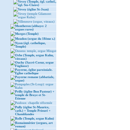
Vevey (Temple, égl. cathol.,
égl. Ste-Claire)
Vevey (église St-Jean)
Vevey (temple Gilamont:
orgue Kuhn)
Villeneuve (orgue, vitraux)
Montheron (abbaye: 2
orgues rares)
Morges (Temple)
Moudon (orgue du 18ème s.)
Nyon (égl. catholique,
Temple)
Onnens: temple, orgue Mingot
Orbe (Temple, orgue Kuhn,
vitraux)
Ouchy (Sacré-Coeur, orgue
Füglister)
Payerne, église paroissiale.
Eglise catholique
Payerne romane (abbatiale,
orgue)
Pompaples (St-Loup): orgue
Kuhn
Prilly (église Bon Pasteur) +
temple de Broye et St-
Etienne
Puidoux: chapelle réformée
Pully (église St-Maurice,
cath.) + Temple Prieuré +
Chamblandes
Rolle (Temple, orgue Kuhn)
Romainmôtier (orgues, art
roman)