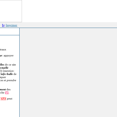
Imprimer
itraux
ge
: appuyer
lles
de ce site
ectuelle
©
) [
mention
:
'
info-bulle
de
diquer
ces et
prendre
.
ment
des
uche
F5
.
n
VPN
peut