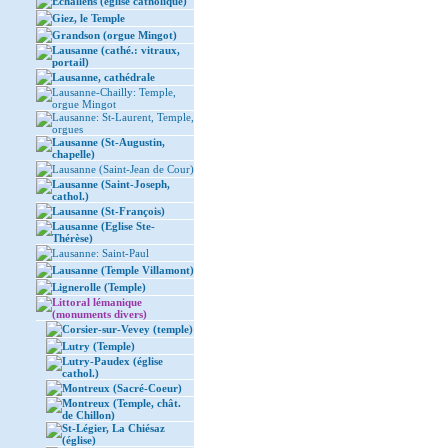
Echallens (église catholique)
Giez, le Temple
Grandson (orgue Mingot)
Lausanne (cathé.: vitraux,
portail)
Lausanne, cathédrale
Lausanne-Chailly: Temple,
orgue Mingot
Lausanne: St-Laurent, Temple,
orgues
Lausanne (St-Augustin,
chapelle)
Lausanne (Saint-Jean de Cour)
Lausanne (Saint-Joseph,
cathol.)
Lausanne (St-François)
Lausanne (Eglise Ste-
Thérèse)
Lausanne: Saint-Paul
Lausanne (Temple Villamont)
Lignerolle (Temple)
Littoral lémanique
(monuments divers)
Corsier-sur-Vevey (temple)
Lutry (Temple)
Lutry-Paudex (église
cathol.)
Montreux (Sacré-Coeur)
Montreux (Temple, chât.
de Chillon)
St-Légier, La Chiésaz
(église)