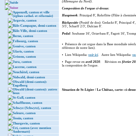
(Allemagne du Nord)
.
Suède
Suisse
Composition de l'orgue ci-dessus
:
Appenzell, canton et ville
Hauptwerk
: Prinzipal 8', Rohrflöte (Flûte à cheminée
(églises cathol. et réformée)
Argovie, canton
Rückpositiv
(Positif de dos): Gedackt 8', Principal 4',
Bâle-Campagne, demi-canton
3/5', Scharff 2/3', Dulcian 8'.
Bâle-Ville, demi-canton
Pedal
: Soubasse 16', Octavbass 8', Fagott 16', Trom
Berne, canton
Fribourg, canton
• Présence de cet orgue dans la Base mondiale néer
Genève, canton
référence de notre lien).
Glaris, canton
• Lien Wikipedia:
voir ici
. Autre lien Wikipedia:
voi
Grisons, canton
Jura, canton
• Page revue en
avril 2020
. Révision en
février 2
la composition de l'orgue.
Lucerne, canton
Neuchâtel, canton
Nidwald, demi-canton
Obwald (demi-canton):
Engelberg
Obwald (demi-canton): autres
Situation de St-Légier / La Chiésaz, carte: ci-desso
lieux
St-Gall, canton
Schaffhouse, canton
Schwyz (Schwytz), canton
Soleure, canton
Tessin, canton
Thurgovie, canton
Uri, canton (avec mention
Andermatt)