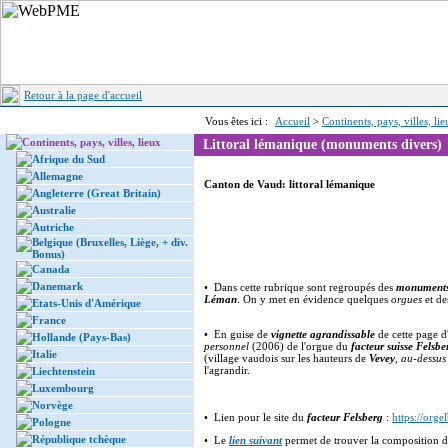
Retour à la page d'accueil
Vous êtes ici :
Accueil
>
Continents, pays, villes, li
Continents, pays, villes, lieux
Littoral lémanique (monuments divers)
Afrique du Sud
Allemagne
Canton de Vaud: littoral lémanique
Angleterre (Great Britain)
Australie
Autriche
Belgique (Bruxelles, Liège, + div.
Bonus)
Canada
Danemark
• Dans cette rubrique sont regroupés des
monument
Léman
. On y met en évidence quelques
orgues
et d
Etats-Unis d'Amérique
France
• En guise de
vignette agrandissable
de cette page d
Hollande (Pays-Bas)
personnel
(2006) de l'orgue du
facteur suisse Felsbe
Italie
(village vaudois sur les hauteurs de
Vevey
, au-dessu
l'agrandir.
Liechtenstein
Luxembourg
Norvège
• Lien pour le site du
facteur Felsberg
:
https://orge
Pologne
République tchèque
• Le
lien suivant
permet de trouver la composition de