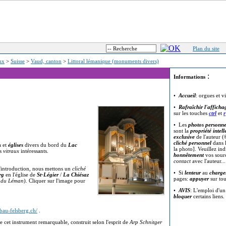
Plan du site
eux
>
Suisse
>
Vaud, canton
>
Littoral lémanique (monuments divers)
:
Informations
•
Accueil
: orgues et v
•
Rafraîchir l'afficha
sur les touches
ctrl
et
r
• Les
photos personne
sont la
propriété intell
exclusive
de l'auteur (
cliché personnel
dans l
s
et
églises
divers du bord du
Lac
la photo]. Veuillez in
es
vitraux
intéressants.
honnêtement
vos sour
contact
avec l'auteur..
'introduction, nous mettons un
cliché
• Si
lenteur
au
charge
rg
en l'église de
St-Légier
/
La Chiésaz
pages:
appuyer
sur to
s du Léman
). Cliquer sur l'image pour
•
AVIS
: L'emploi d'u
bloquer
certains liens.
lbau-felsberg.ch/
.
 cet instrument remarquable, construit selon l'esprit de
Arp Schnitger