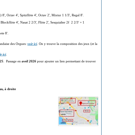
) 8', Octav 4', Spitzflöte 4', Octav 2', Mixtur 1 1/3', Regal 8'.
 Blockflöte 4', Nasat 2 2/3', Flöte 2', Sesquialter 2f 2 2/3' + 1
pete 8'.
landaise des Orgues:
voir ici
. On y trouve la composition des jeux (et la
r ici
.
025
. Passage en
avril 2026
pour ajouter un lien permettant de trouver
us, à droite