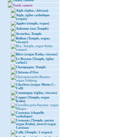
Valais, canton
Vaud, canton
Aigle (église, château)
Aigle, église catholique
(orgue)
Apples (temple, orgue)
Aubonne (son Temple)
Avenches, Temple
Ballens (Temple, orgue,
vitraux)
Bex, Temple, orgue Kuhn
restauré
Bière (orgue Kuhn, vitraux)
Le Brassus (Temple, église
cathol.)
Champagne, Temple
Château-d'Oex
Chavannes-près-Renens:
orgue Felsberg
Chexbres (orgue Mutin-C.-
Coll)
Commugny (église, vitraux)
Coppet (Temple, orgue
Kuhn)
Corcelles-près-Payerne: orgue
Mingot
Cossonay (chapelle
catholique)
Cossonay (Temple, ancien
orgue Kuhn), nouvel orgue
Cattiaux
Cully (Temple: 2 orgues)