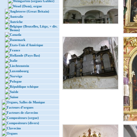
Weingarten (orgues Gabler)
Wesel (Dom), orgue
Angleterre (Great Britain)
Australie
Autriche
Belgique (Bruxelles, Liège, + div.
Bonus)
Canada
Danemark
Etats-Unis d'Amérique
France
Hollande (Pays-Bas)
Italie
Liechtenstein
Luxembourg
Norvège
Pologne
République tchèque
Suède
Suisse
Orgues, Salles de Musique
Facteurs d’orgues
Facteurs de clavecins
Compositeurs (orgue)
Compositeurs (divers)
Clavecins
Orgues