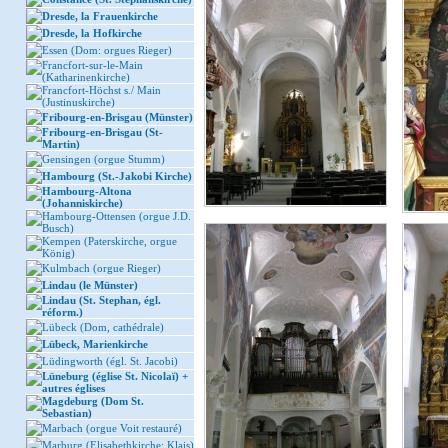
Dresde, la Frauenkirche
Dresde, la Hofkirche
Essen (Dom: orgues Rieger)
Francfort-sur-le-Main
(Katharinenkirche)
Francfort-Höchst s./ Main
(Justinuskirche)
Fribourg-en-Brisgau (Münster)
Fribourg-en-Brisgau (St-
Martin)
Gensingen (orgue Stumm)
Hambourg (St.-Jakobi Kirche)
Hambourg-Altona
(Johanniskirche)
Hambourg-Ottensen (orgue J.D.
Busch)
Kempen (Paterskirche, orgue
König)
Kulmbach (orgue Rieger)
Lindau (le Münster)
Lindau (St. Stephan, égl.
réform.)
Lübeck (Dom, cathédrale)
Lübeck, Marienkirche
Lüdingworth (égl. St. Jacobi)
Lüneburg (église St. Nicolaï) +
autres églises
Magdeburg (Dom St.
Sebastian)
Marbach (orgue Voit restauré)
Marburg (Elisabethkirche: Klais)