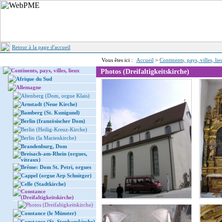
Retour à la page d'accueil
Vous êtes ici :
Accueil
>
Continents, pays, villes, li
Continents, pays, villes, lieux
Photos (Dreifaltigkeitskirche)
Afrique du Sud
Allemagne
Altenberg (Dom, orgue Klais)
Arnstadt (Neue Kirche)
Bamberg (St. Kunigund)
Berlin (französischer Dom)
Berlin (Heilig-Kreuz-Kirche)
Berlin (la Marienkirche)
Brandenburg, Dom
Breisach-am-Rhein (orgues,
vitraux)
Brême: Dom St. Petri, orgues
Cappel (orgue Arp Schnitger)
Celle (Stadtkirche)
Constance
(Dreifaltigkeitskirche)
Photos (Dreifaltigkeitskirche)
Constance (le Münster)
Constance (St. Stephanskirche)