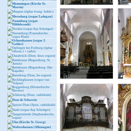
Memmingen (Kirche St.
Martin)
Meppen (église évang. luthér.)
Merseburg (orgue Ladegast)
Naumburg (orgue
Hildebrandt)
Norden (orgue Arp Schnitger)
Nuremberg (Frauenkirche,
orgue Klais)
Ochsenhausen (orgue J.
Gabler)
Opfingen bei Freiburg (église
réform.) + cathol.
Osnabrück (Dom: deux orgues)
Ratisbonne (Regensburg: St.
Anton)
Ratisbonne (Regensburg: Alte
Kapelle)
Ratzeburg (Dom, les orgues)
Recklinghausen (orgue van
Vulpen)
Roggenburg (Klosterkirche:
Bavière)
Schleswig (Dom, cathédrale)
Dom de Schwerin
Speyer-Dom (Spire, cathédrale)
Stade (orgue Arp Schnitger)
Tangermünde (Stephanskirche,
orgue)
Ulm (Kirche St. Georg)
Waltershausen (Allemagne)