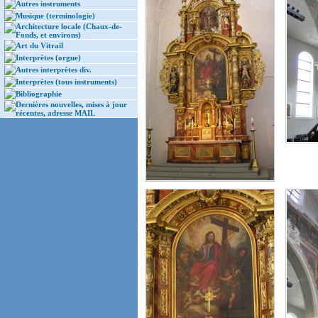
Autres instruments
Musique (terminologie)
Architecture locale (Chaux-de-
Fonds, et environs)
Art du Vitrail
Interprètes (orgue)
Autres interprètes div.
Interprètes (tous instruments)
Bibliographie
Dernières nouvelles, mises à jour
récentes, adresse MAIL