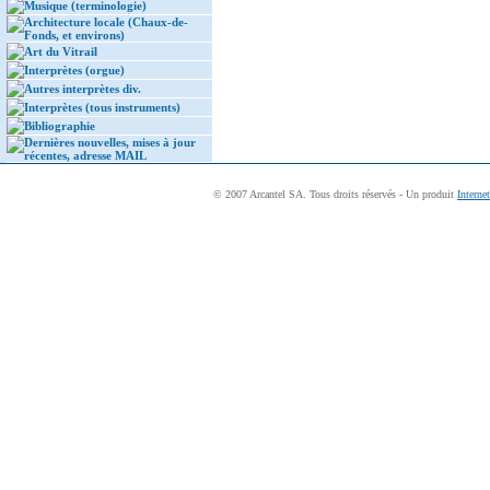
Musique (terminologie)
Architecture locale (Chaux-de-
Fonds, et environs)
Art du Vitrail
Interprètes (orgue)
Autres interprètes div.
Interprètes (tous instruments)
Bibliographie
Dernières nouvelles, mises à jour
récentes, adresse MAIL
© 2007 Arcantel SA. Tous droits réservés - Un produit
Interne