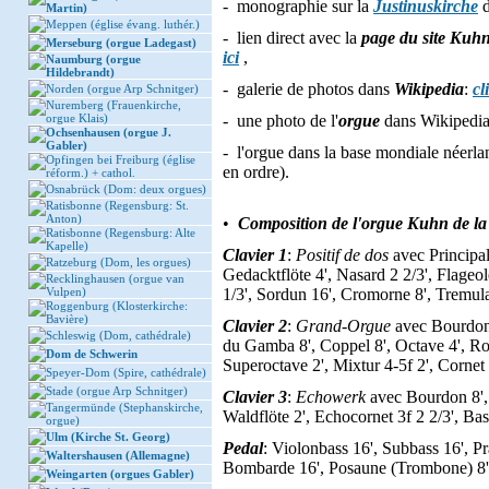
- monographie sur la
Justinuskirche
d
Martin)
Meppen (église évang. luthér.)
- lien direct avec la
page du site Kuh
Merseburg (orgue Ladegast)
ici
,
Naumburg (orgue
Hildebrandt)
- galerie de photos dans
Wikipedia
:
cl
Norden (orgue Arp Schnitger)
Nuremberg (Frauenkirche,
orgue Klais)
- une photo de l'
orgue
dans Wikipedi
Ochsenhausen (orgue J.
Gabler)
- l'orgue dans la base mondiale néerl
Opfingen bei Freiburg (église
en ordre).
réform.) + cathol.
Osnabrück (Dom: deux orgues)
Ratisbonne (Regensburg: St.
Anton)
•
Composition de l'orgue Kuhn de la 
Ratisbonne (Regensburg: Alte
Kapelle)
Clavier 1
:
Positif de dos
avec Principal
Ratzeburg (Dom, les orgues)
Gedacktflöte 4', Nasard 2 2/3', Flageolet
Recklinghausen (orgue van
Vulpen)
1/3', Sordun 16', Cromorne 8', Tremula
Roggenburg (Klosterkirche:
Bavière)
Clavier 2
:
Grand-Orgue
avec Bourdon 1
Schleswig (Dom, cathédrale)
du Gamba 8', Coppel 8', Octave 4', Roh
Dom de Schwerin
Superoctave 2', Mixtur 4-5f 2', Cornet 
Speyer-Dom (Spire, cathédrale)
Stade (orgue Arp Schnitger)
Clavier 3
:
Echowerk
avec Bourdon 8', F
Tangermünde (Stephanskirche,
Waldflöte 2', Echocornet 3f 2 2/3', B
orgue)
Ulm (Kirche St. Georg)
Pedal
: Violonbass 16', Subbass 16', Pr
Waltershausen (Allemagne)
Bombarde 16', Posaune (Trombone) 8', 
Weingarten (orgues Gabler)