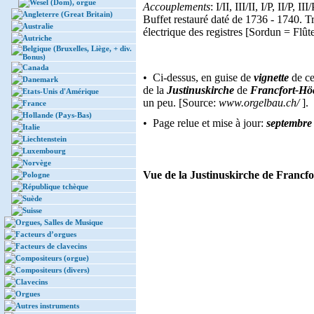
Wesel (Dom), orgue
Accouplements
: I/II, III/II, I/P, II/P
Angleterre (Great Britain)
Buffet restauré daté de 1736 - 1740. T
Australie
électrique des registres [Sordun = Flût
Autriche
Belgique (Bruxelles, Liège, + div.
Bonus)
Canada
• Ci-dessus, en guise de
vignette
de ce
Danemark
de la
Justinuskirche
de
Francfort-Höc
Etats-Unis d'Amérique
un peu. [Source:
www.orgelbau.ch/
].
France
Hollande (Pays-Bas)
• Page relue et mise à jour:
septembre
Italie
Liechtenstein
Luxembourg
Norvège
Vue de la Justinuskirche de Francfor
Pologne
République tchèque
Suède
Suisse
Orgues, Salles de Musique
Facteurs d’orgues
Facteurs de clavecins
Compositeurs (orgue)
Compositeurs (divers)
Clavecins
Orgues
Autres instruments