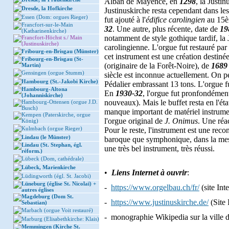
Alban de Mayence, en
1298
, la Justi
Dresde, la Hofkirche
Justinuskirche resta cependant dans l
Essen (Dom: orgues Rieger)
fut ajouté à l'
édifice carolingien
au 15èm
Francfort-sur-le-Main
32
. Une autre, plus récente, date de
19
(Katharinenkirche)
notamment de style gothique tardif, la J
Francfort-Höchst s./ Main
(Justinuskirche)
carolingienne. L'orgue fut restauré par
Fribourg-en-Brisgau (Münster)
cet instrument est une création destiné
Fribourg-en-Brisgau (St-
(originaire de la Forêt-Noire), de
1689 
Martin)
Gensingen (orgue Stumm)
siècle est inconnue actuellement. On pe
Hambourg (St.-Jakobi Kirche)
Pédalier embrassant 13 tons. L'orgue f
Hambourg-Altona
En
1930-32
, l'orgue fut pronfondément
(Johanniskirche)
nouveaux). Mais le buffet resta en l'ét
Hambourg-Ottensen (orgue J.D.
Busch)
manque important de matériel instrume
Kempen (Paterskirche, orgue
l'orgue original de
J. Onimus
. Une réac
König)
Kulmbach (orgue Rieger)
Pour le reste, l'instrument est une reco
Lindau (le Münster)
baroque que symphonique, dans la mes
Lindau (St. Stephan, égl.
une très bel instrument, très réussi.
réform.)
Lübeck (Dom, cathédrale)
Lübeck, Marienkirche
•
Liens Internet à ouvrir
:
Lüdingworth (égl. St. Jacobi)
Lüneburg (église St. Nicolaï) +
-
https://www.orgelbau.ch/fr/
(site Int
autres églises
Magdeburg (Dom St.
-
https://www.justinuskirche.de/
(Site 
Sebastian)
Marbach (orgue Voit restauré)
- monographie Wikipedia sur la ville 
Marburg (Elisabethkirche: Klais)
Memmingen (Kirche St.