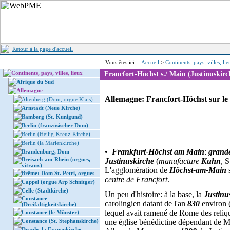
Retour à la page d'accueil
Vous êtes ici :
Accueil
>
Continents, pays, villes, li
Continents, pays, villes, lieux
Francfort-Höchst s./ Main (Justinuskirc
Afrique du Sud
Allemagne
Allemagne: Francfort-Höchst sur le 
Altenberg (Dom, orgue Klais)
Arnstadt (Neue Kirche)
Bamberg (St. Kunigund)
Berlin (französischer Dom)
Berlin (Heilig-Kreuz-Kirche)
Berlin (la Marienkirche)
•
Frankfurt-Höchst am Main
:
grand
Brandenburg, Dom
Breisach-am-Rhein (orgues,
Justinuskirche
(
manufacture
Kuhn
, 
vitraux)
L'agglomération de
Höchst-am-Main
s
Brême: Dom St. Petri, orgues
centre de Francfort
.
Cappel (orgue Arp Schnitger)
Celle (Stadtkirche)
Un peu d'histoire: à la base, la
Justinu
Constance
carolingien datant de l'an
830
environ 
(Dreifaltigkeitskirche)
lequel avait ramené de Rome des reliq
Constance (le Münster)
Constance (St. Stephanskirche)
une église bénédictine dépendant de M
Dresde, la Frauenkirche