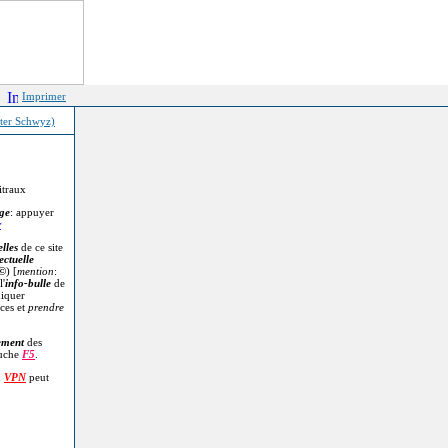
Imprimer
ster Schwyz)
itraux
age
: appuyer
r
lles
de ce site
ectuelle
©
) [
mention
:
l'
info-bulle
de
diquer
ces et
prendre
.
ement
des
ouche
F5
.
n
VPN
peut
.