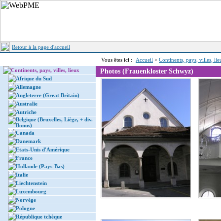
Retour à la page d'accueil
Vous êtes ici :
Accueil
>
Continents, pays, villes, li
Continents, pays, villes, lieux
Photos (Frauenkloster Schwyz)
Afrique du Sud
Allemagne
Angleterre (Great Britain)
Australie
Autriche
Belgique (Bruxelles, Liège, + div.
Bonus)
Canada
Danemark
Etats-Unis d'Amérique
France
Hollande (Pays-Bas)
Italie
Liechtenstein
Luxembourg
Norvège
Pologne
République tchèque