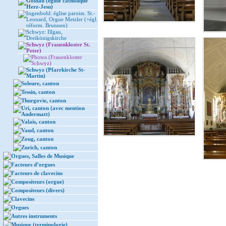
Goldau (église catholique
Herz-Jesu)
Ingenbohl: église paroiss. St.-
Leonard, Orgue Metzler (+égl.
réform. Brunnen)
Schwyz: Illgau,
Dreikönigskirche
Schwyz (Frauenkloster St.
Peter)
Photos (Frauenkloster
Schwyz)
Schwyz (Pfarrkirche St-
Martin)
Soleure, canton
Tessin, canton
Thurgovie, canton
Uri, canton (avec mention
Andermatt)
Valais, canton
Vaud, canton
Zoug, canton
Zurich, canton
Orgues, Salles de Musique
Facteurs d’orgues
Facteurs de clavecins
Compositeurs (orgue)
Compositeurs (divers)
Clavecins
Orgues
Autres instruments
Musique (terminologie)