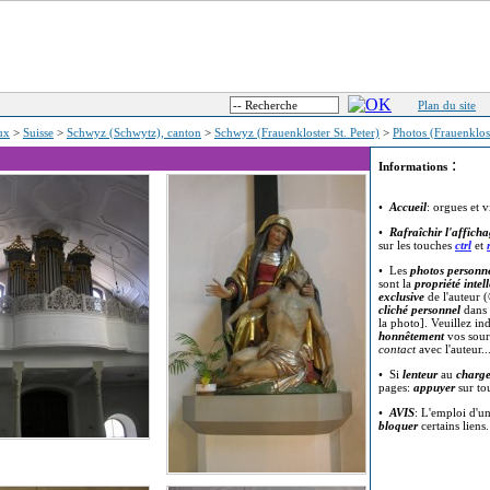
Plan du site
eux
>
Suisse
>
Schwyz (Schwytz), canton
>
Schwyz (Frauenkloster St. Peter)
>
Photos (Frauenklo
:
Informations
•
Accueil
: orgues et v
•
Rafraîchir l'affich
sur les touches
ctrl
et
• Les
photos personne
sont la
propriété intell
exclusive
de l'auteur (
cliché personnel
dans 
la photo]. Veuillez in
honnêtement
vos sour
contact
avec l'auteur..
• Si
lenteur
au
charg
pages:
appuyer
sur t
•
AVIS
: L'emploi d'u
bloquer
certains liens