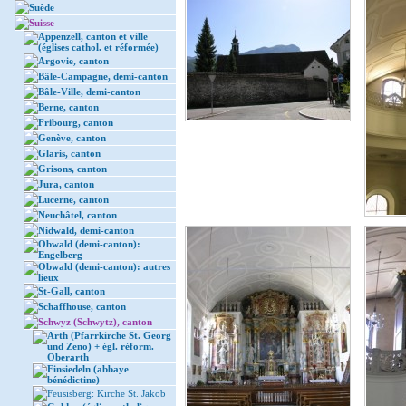
Suède
Suisse
Appenzell, canton et ville
(églises cathol. et réformée)
Argovie, canton
Bâle-Campagne, demi-canton
Bâle-Ville, demi-canton
Berne, canton
Fribourg, canton
Genève, canton
Glaris, canton
Grisons, canton
Jura, canton
Lucerne, canton
Neuchâtel, canton
Nidwald, demi-canton
Obwald (demi-canton):
Engelberg
Obwald (demi-canton): autres
lieux
St-Gall, canton
Schaffhouse, canton
Schwyz (Schwytz), canton
Arth (Pfarrkirche St. Georg
und Zeno) + égl. réform.
Oberarth
Einsiedeln (abbaye
bénédictine)
Feusisberg: Kirche St. Jakob