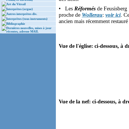
Art du Vitrail
• Les
Réformés
de Feusisberg p
Interprètes (orgue)
proche de
Wollerau
:
voir ici
. C
Autres interprètes div.
Interprètes (tous instruments)
ancien mais récemment restauré
Bibliographie
Dernières nouvelles, mises à jour
récentes, adresse MAIL
Vue de l'église: ci-dessous, à d
Vue de la nef: ci-dessous, à dr