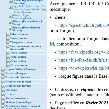
Goldau (église catholique
Accouplements: II/I, II/P, I/P. 
Herz-Jesu)
Ingenbohl: église paroiss. St.-
mécanique.
Leonard, Orgue Metzler (+égl.
réform. Brunnen)
Schwyz: Illgau,
•
Liens
:
Dreikönigskirche
Schwyz (Frauenkloster St.
-
https://spaeth.ch/Orgelbau/
Peter)
Schwyz (Pfarrkirche St-
pour l'orgue),
Martin)
Soleure, canton
- autre lien pour l'orgue dans 
Tessin, canton
Thurgovie, canton
ici
, composition,
Uri, canton (avec mention
Andermatt)
-
https://fr.wikipedia.org/wi
Valais, canton
Vaud, canton
-
https://hls-dhs-dss.ch/fr/a
Zoug, canton
Zurich, canton
-
https://www.picswiss.ch/
Orgues, Salles de Musique
Facteurs d’orgues
- l'orgue figure dans la Base 
Facteurs de clavecins
Compositeurs (orgue)
Compositeurs (divers)
• Ci-dessus, en
vignette
de cett
Clavecins
(source: Wikipedia, auteur = D
Orgues
Autres instruments
• Page vérifiée en
février 2021
Musique (terminologie)
Architecture locale (Chaux-de-
des liens.
Fonds, et environs)