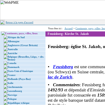
Retour à la page d'accueil
Vous êtes ici :
Accueil
>
Continents, pays, villes, li
Continents, pays, villes, lieux
Feusisberg: Kirche St. Jakob
Afrique du Sud
Allemagne
Angleterre (Great Britain)
Feusisberg: église St. Jakob,
Australie
Autriche
Belgique (Bruxelles, Liège, + div.
Bonus)
Canada
•
Feusisberg
est une commune
Danemark
(ou Schwyz) en Suisse centrale
Etats-Unis d'Amérique
France
lac de Zurich
.
Hollande (Pays-Bas)
Italie
•
Commentaires
: Feusisberg f
Liechtenstein
1492
/
93
et dépendait d'
Einsiede
Luxembourg
paroissiale fut consacrée en
150
Norvège
Pologne
est de style baroque tardif data
République tchèque