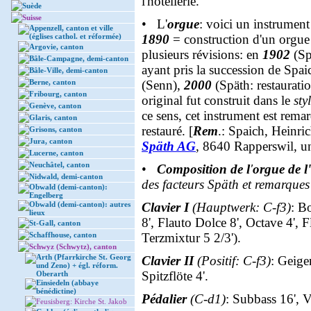
l'hôtellerie.
Suède
Suisse
• L'
orgue
: voici un instrument
Appenzell, canton et ville
(églises cathol. et réformée)
1890
= construction d'un orgue 
Argovie, canton
plusieurs révisions: en
1902
(Sp
Bâle-Campagne, demi-canton
ayant pris la succession de Spai
Bâle-Ville, demi-canton
Berne, canton
(Senn),
2000
(Späth: restauration
Fribourg, canton
original fut construit dans le
sty
Genève, canton
ce sens, cet instrument est rema
Glaris, canton
restauré. [
Rem
.:
Spaich,
Heinri
Grisons, canton
Jura, canton
Späth AG
,
8640 Rapperswil, un
Lucerne, canton
Neuchâtel, canton
•
Composition de l
'
orgue de l'
Nidwald, demi-canton
des facteurs Späth et remarques 
Obwald (demi-canton):
Engelberg
Obwald (demi-canton): autres
Clavier I
(Hauptwerk: C-f3)
: B
lieux
8', Flauto Dolce 8', Octave 4', F
St-Gall, canton
Schaffhouse, canton
Terzmixtur 5 2/3').
Schwyz (Schwytz), canton
Arth (Pfarrkirche St. Georg
Clavier II
(Positif: C-f3)
: Geige
und Zeno) + égl. réform.
Spitzflöte 4'.
Oberarth
Einsiedeln (abbaye
bénédictine)
Pédalier
(C-d1)
: Subbass 16', V
Feusisberg: Kirche St. Jakob