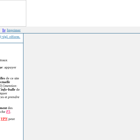
Imprimer
(+égl. réform.
itraux
ge
: appuyer
lles
de ce site
ectuelle
©
) [
mention
:
'
info-bulle
de
diquer
ces et
prendre
.
ment
des
uche
F5
.
n
VPN
peut