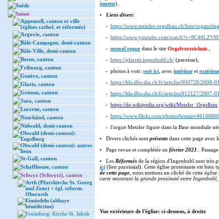
interne
).
Suède
Suisse
•
Liens divers
:
Appenzell, canton et ville
-
https://www.metzler-orgelbau.ch/htm/organs/in
(églises cathol. et réformée)
Argovie, canton
-
https://www.youtube.com/watch?v=8C40LZVH
Bâle-Campagne, demi-canton
-
nouvel orgue
dans le site
Orgelverzeichnis
,
Bâle-Ville, demi-canton
Berne, canton
-
https://pfarrei-ingenbohl.ch/
(paroisse),
Fribourg, canton
- photos à voir:
voir ici
, avec
intérieur
et
extérieu
Genève, canton
-
https://hls-dhs-dss.ch/fr/articles/000728/2008-0
Glaris, canton
Grisons, canton
-
https://hls-dhs-dss.ch/fr/articles/012127/2007-0
Jura, canton
-
https://de.wikipedia.org/wiki/Metzler_Orgelbau
Lucerne, canton
-
https://www.flickr.com/photos/bossart/4616886
Neuchâtel, canton
Nidwald, demi-canton
- l'orgue Metzler figure dans la Base mondiale né
Obwald (demi-canton):
• Divers clichés sont
présents
dans cette page avec l
Engelberg
Obwald (demi-canton): autres
• Page revue et complétée en
février 2021
. Passag
lieux
St-Gall, canton
• Les
Réformés
de la région d'Ingenbohl sont très p
Schaffhouse, canton
ici
(lien paroissial). Cette église protestante est bien
de cette page
, nous mettons un cliché de cette
église
Schwyz (Schwytz), canton
carte montrant la grande proximité entre Ingenbohl
Arth (Pfarrkirche St. Georg
und Zeno) + égl. réform.
Oberarth
Einsiedeln (abbaye
bénédictine)
Vue extérieure de l'église: ci-dessous, à droite
Feusisberg: Kirche St. Jakob