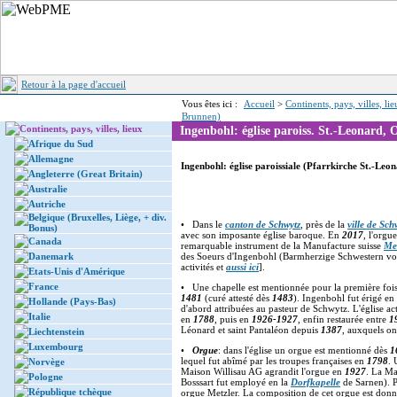
Retour à la page d'accueil
Vous êtes ici :
Accueil
>
Continents, pays, villes, li
Brunnen)
Continents, pays, villes, lieux
Ingenbohl: église paroiss. St.-Leonard,
Afrique du Sud
Allemagne
Ingenbohl: église paroissiale (Pfarrkirche St.-Leo
Angleterre (Great Britain)
Australie
Autriche
Belgique (Bruxelles, Liège, + div.
• Dans le
canton de Schwytz
, près de la
ville de Sch
Bonus)
avec son imposante église baroque. En
2017
, l'orgu
Canada
remarquable instrument de la Manufacture suisse
Met
Danemark
des Soeurs d'Ingenbohl (Barmherzige Schwestern vo
activités et
aussi ici
].
Etats-Unis d'Amérique
France
• Une chapelle est mentionnée pour la première foi
1481
(curé attesté dès
1483
). Ingenbohl fut érigé en
Hollande (Pays-Bas)
d'abord attribuées au pasteur de Schwytz. L'église ac
Italie
en
1788
, puis en
1926-1927
, enfin restaurée entre
1
Léonard et saint Pantaléon depuis
1387
, auxquels on
Liechtenstein
Luxembourg
•
Orgue
: dans l'église un orgue est mentionné dès
1
lequel fut abîmé par les troupes françaises en
1798
. 
Norvège
Maison Willisau AG agrandit l'orgue en
1927
. La Ma
Pologne
Bosssart fut employé en la
Dorfkapelle
de Sarnen). Pl
République tchèque
orgue Metzler. La composition de cet orgue est donn