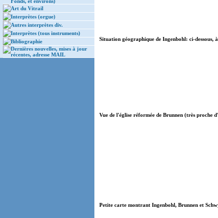
Fonds, et environs)
Art du Vitrail
Interprètes (orgue)
Autres interprètes div.
Interprètes (tous instruments)
Situation géographique de Ingenbohl: ci-dessous, à
Bibliographie
Dernières nouvelles, mises à jour
récentes, adresse MAIL
Vue de l'église réformée de Brunnen (très proche d'
Petite carte montrant Ingenbohl, Brunnen et Schwy