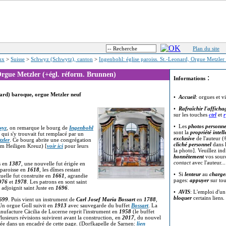
Plan du site
eux
>
Suisse
>
Schwyz (Schwytz), canton
>
Ingenbohl: église paroiss. St.-Leonard, Orgue Metzler 
 Orgue Metzler (+égl. réform. Brunnen)
:
Informations
nard) baroque, orgue Metzler neuf
•
Accueil
: orgues et v
•
Rafraîchir l'afficha
sur les touches
ctrl
et
r
• Les
photos personne
wyz
, on remarque le bourg de
Ingenbohl
sont la
propriété intell
e qui s'y trouvait fut remplacé par un
exclusive
de l'auteur (
zler
. Ce bourg abrite une congrégation
cliché personnel
dans l
m Heiligen Kreuz) [
voir ici
pour leurs
la photo]. Veuillez in
honnêtement
vos sour
contact
avec l'auteur..
s en
1387
, une nouvelle fut érigée en
 paroisse en
1618
, les dîmes restant
• Si
lenteur
au
charge
tuelle fut construite en
1661
, agrandie
pages:
appuyer
sur to
976
et
1978
. Les patrons en sont saint
 adjoignit saint Juste en
1696
.
•
AVIS
: L'emploi d'u
bloquer
certains liens.
699
. Puis vient un instrument de
Carl Josef Maria Bossart
en
1788
,
Un orgue Goll suivit en
1913
avec sauvegarde du buffet
Bossart
. La
nufacture Cäcilia de Lucerne reprit l'instrument en
1958
(le buffet
usieurs révisions suivirent avant la construction, en
2017
, du nouvel
ée dans un encadré de cette page. (Dorfkapelle de Sarnen:
lien