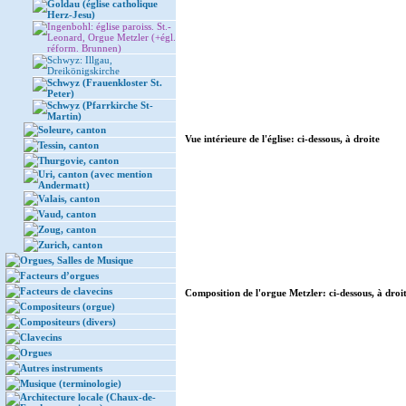
Goldau (église catholique
Herz-Jesu)
Ingenbohl: église paroiss. St.-
Leonard, Orgue Metzler (+égl.
réform. Brunnen)
Schwyz: Illgau,
Dreikönigskirche
Schwyz (Frauenkloster St.
Peter)
Schwyz (Pfarrkirche St-
Martin)
Soleure, canton
Vue intérieure de l'église: ci-dessous, à droite
Tessin, canton
Thurgovie, canton
Uri, canton (avec mention
Andermatt)
Valais, canton
Vaud, canton
Zoug, canton
Zurich, canton
Orgues, Salles de Musique
Facteurs d’orgues
Facteurs de clavecins
Composition de l'orgue Metzler: ci-dessous, à droi
Compositeurs (orgue)
Compositeurs (divers)
Clavecins
Orgues
Autres instruments
Musique (terminologie)
Architecture locale (Chaux-de-