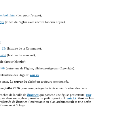
genbohl.htm
(lien pour l'orgue),
7ys
(vidéo de l'église avec encore l'ancien orgue),
r
,
1-23/
(histoire de la Commune),
1-25/
(histoire du couvent),
(le facteur Metzler),
670/
(autre vue de l'église, cliché protégé par Copyright).
erlandaise des Orgues:
voir ici
.
e texte. La
source
du cliché est toujours mentionnée.
e en
juillet 2026
pour compactage du texte et vérification des liens.
roches de la ville de
Brunnen
qui possède une église protestante:
voir
 typée dans son style et possède un petit orgue Goll:
voir ici
.
Tout au bas
 réformée de Brunnen
(intéressante au plan architectural) et
une petite
, Brunnen et Schwyz
.