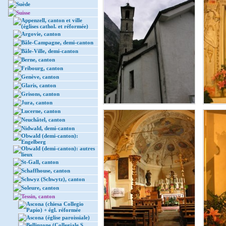
Suède
Suisse
Appenzell, canton et ville
(églises cathol. et réformée)
Argovie, canton
Bâle-Campagne, demi-canton
Bâle-Ville, demi-canton
Berne, canton
Fribourg, canton
Genève, canton
Glaris, canton
Grisons, canton
Jura, canton
Lucerne, canton
Neuchâtel, canton
Nidwald, demi-canton
Obwald (demi-canton):
Engelberg
Obwald (demi-canton): autres
lieux
St-Gall, canton
Schaffhouse, canton
Schwyz (Schwytz), canton
Soleure, canton
Tessin, canton
Ascona (chiesa Collegio
Papio) + égl. réformée
Ascona (église paroissiale)
Bellinzone (Collegiale S.