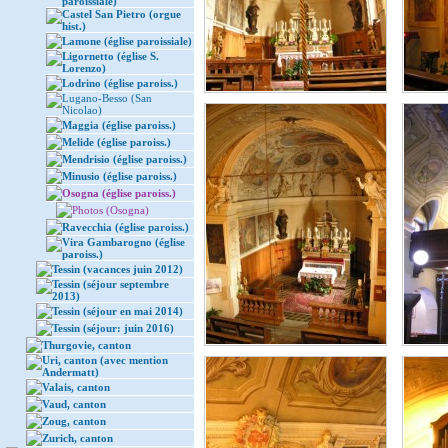
paroissiale)
Castel San Pietro (orgue
hist.)
Lamone (église paroissiale)
Ligornetto (église S.
Lorenzo)
Lodrino (église paroiss.)
Lugano-Besso (San
Nicolao)
Maggia (église paroiss.)
Melide (église paroiss.)
Mendrisio (église paroiss.)
Minusio (église paroiss.)
Osogna (église paroiss.)
Photos (Osogna)
Ravecchia (église paroiss.)
Vira Gambarogno (église
paroiss.)
Tessin (vacances juin 2012)
Tessin (séjour septembre
2013)
Tessin (séjour en mai 2014)
Tessin (séjour: juin 2016)
Thurgovie, canton
Uri, canton (avec mention
Andermatt)
Valais, canton
Vaud, canton
Zoug, canton
Zurich, canton