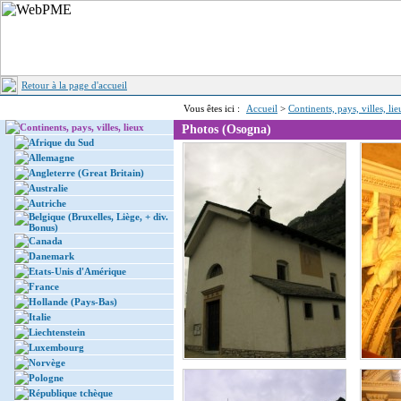
Retour à la page d'accueil
Vous êtes ici :
Accueil
>
Continents, pays, villes, li
Continents, pays, villes, lieux
Photos (Osogna)
Afrique du Sud
Allemagne
Angleterre (Great Britain)
Australie
Autriche
Belgique (Bruxelles, Liège, + div.
Bonus)
Canada
Danemark
Etats-Unis d'Amérique
France
Hollande (Pays-Bas)
Italie
Liechtenstein
Luxembourg
Norvège
Pologne
République tchèque