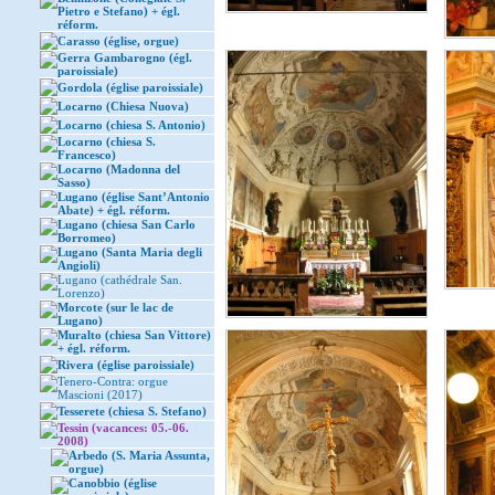
Pietro e Stefano) + égl.
réform.
Carasso (église, orgue)
Gerra Gambarogno (égl.
paroissiale)
Gordola (église paroissiale)
Locarno (Chiesa Nuova)
Locarno (chiesa S. Antonio)
Locarno (chiesa S.
Francesco)
Locarno (Madonna del
Sasso)
Lugano (église Sant’Antonio
Abate) + égl. réform.
Lugano (chiesa San Carlo
Borromeo)
Lugano (Santa Maria degli
Angioli)
Lugano (cathédrale San.
Lorenzo)
Morcote (sur le lac de
Lugano)
Muralto (chiesa San Vittore)
+ égl. réform.
Rivera (église paroissiale)
Tenero-Contra: orgue
Mascioni (2017)
Tesserete (chiesa S. Stefano)
Tessin (vacances: 05.-06.
2008)
Arbedo (S. Maria Assunta,
orgue)
Canobbio (église