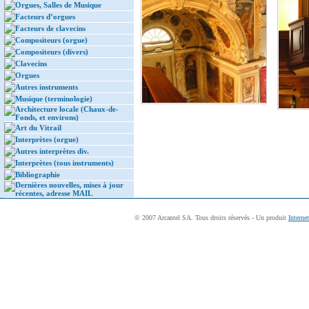
Orgues, Salles de Musique
Facteurs d’orgues
Facteurs de clavecins
Compositeurs (orgue)
Compositeurs (divers)
Clavecins
Orgues
Autres instruments
Musique (terminologie)
Architecture locale (Chaux-de-
Fonds, et environs)
Art du Vitrail
Interprètes (orgue)
Autres interprètes div.
Interprètes (tous instruments)
Bibliographie
Dernières nouvelles, mises à jour
récentes, adresse MAIL
© 2007 Arcantel SA. Tous droits réservés - Un produit
Interne