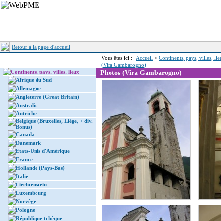
Retour à la page d'accueil
Vous êtes ici :
Accueil
>
Continents, pays, villes, li
(Vira Gambarogno)
Continents, pays, villes, lieux
Photos (Vira Gambarogno)
Afrique du Sud
Allemagne
Angleterre (Great Britain)
Australie
Autriche
Belgique (Bruxelles, Liège, + div.
Bonus)
Canada
Danemark
Etats-Unis d'Amérique
France
Hollande (Pays-Bas)
Italie
Liechtenstein
Luxembourg
Norvège
Pologne
République tchèque