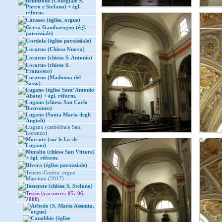
Bellinzone (Collegiale S.
Pietro e Stefano) + égl.
réform.
Carasso (église, orgue)
Gerra Gambarogno (égl.
paroissiale)
Gordola (église paroissiale)
Locarno (Chiesa Nuova)
Locarno (chiesa S. Antonio)
Locarno (chiesa S.
Francesco)
Locarno (Madonna del
Sasso)
Lugano (église Sant’Antonio
Abate) + égl. réform.
Lugano (chiesa San Carlo
Borromeo)
Lugano (Santa Maria degli
Angioli)
Lugano (cathédrale San.
Lorenzo)
Morcote (sur le lac de
Lugano)
Muralto (chiesa San Vittore)
+ égl. réform.
Rivera (église paroissiale)
Tenero-Contra: orgue
Mascioni (2017)
Tesserete (chiesa S. Stefano)
Tessin (vacances: 05.-06.
2008)
Arbedo (S. Maria Assunta,
orgue)
Canobbio (église