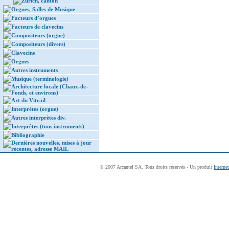
Zurich, canton
Orgues, Salles de Musique
Facteurs d’orgues
Facteurs de clavecins
Compositeurs (orgue)
Compositeurs (divers)
Clavecins
Orgues
Autres instruments
Musique (terminologie)
Architecture locale (Chaux-de-
Fonds, et environs)
Art du Vitrail
Interprètes (orgue)
Autres interprètes div.
Interprètes (tous instruments)
Bibliographie
Dernières nouvelles, mises à jour
récentes, adresse MAIL
© 2007 Arcantel SA. Tous droits réservés - Un produit
Interne