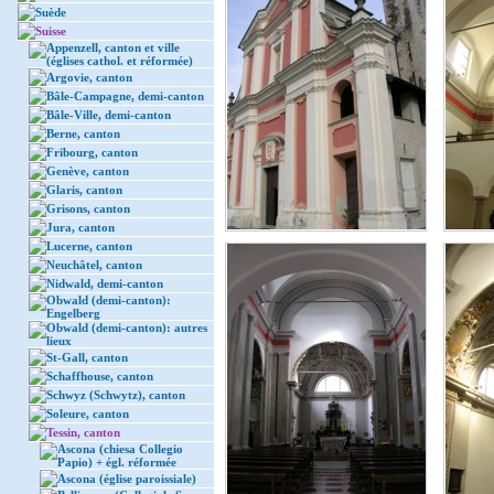
Suède
Suisse
Appenzell, canton et ville
(églises cathol. et réformée)
Argovie, canton
Bâle-Campagne, demi-canton
Bâle-Ville, demi-canton
Berne, canton
Fribourg, canton
Genève, canton
Glaris, canton
Grisons, canton
Jura, canton
Lucerne, canton
Neuchâtel, canton
Nidwald, demi-canton
Obwald (demi-canton):
Engelberg
Obwald (demi-canton): autres
lieux
St-Gall, canton
Schaffhouse, canton
Schwyz (Schwytz), canton
Soleure, canton
Tessin, canton
Ascona (chiesa Collegio
Papio) + égl. réformée
Ascona (église paroissiale)