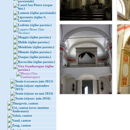
paroissiale)
Castel San Pietro (orgue
hist.)
Lamone (église paroissiale)
Ligornetto (église S.
Lorenzo)
Lodrino (église paroiss.)
Lugano-Besso (San
Nicolao)
Maggia (église paroiss.)
Melide (église paroiss.)
Mendrisio (église paroiss.)
Minusio (église paroiss.)
Osogna (église paroiss.)
Ravecchia (église paroiss.)
Vira Gambarogno (église
paroiss.)
Photos (Vira
Gambarogno)
Tessin (vacances juin 2012)
Tessin (séjour septembre
2013)
Tessin (séjour en mai 2014)
Tessin (séjour: juin 2016)
Thurgovie, canton
Uri, canton (avec mention
Andermatt)
Valais, canton
Vaud, canton
Zoug, canton