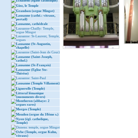
Echallens (église catholique)
Giez, le Temple
Grandson (orgue Mingot)
Lausanne (cathé.: vitraux,
portail)
Lausanne, cathédrale
Lausanne-Chailly: Temple,
orgue Mingot
Lausanne: St-Laurent, Temple,
orgues
Lausanne (St-Augustin,
chapelle)
Lausanne (Saint-Jean de Cour)
Lausanne (Saint-Joseph,
cathol.)
Lausanne (St-François)
Lausanne (Eglise Ste-
Thérèse)
Lausanne: Saint-Paul
Lausanne (Temple Villamont)
Lignerolle (Temple)
Littoral lémanique
(monuments divers)
Montheron (abbaye: 2
orgues rares)
Morges (Temple)
Moudon (orgue du 18ème s.)
Nyon (égl. catholique,
Temple)
Onnens: temple, orgue Mingot
Orbe (Temple, orgue Kuhn,
vitraux)