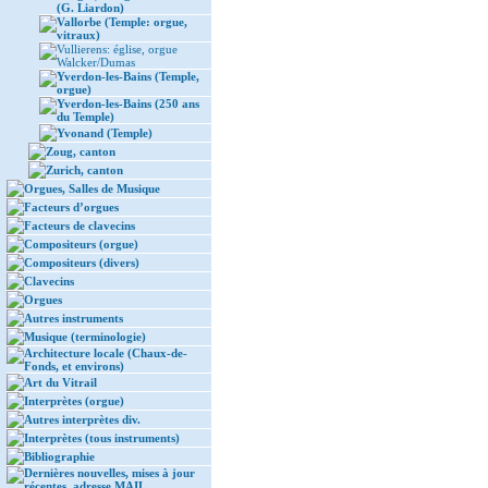
(G. Liardon)
Vallorbe (Temple: orgue,
vitraux)
Vullierens: église, orgue
Walcker/Dumas
Yverdon-les-Bains (Temple,
orgue)
Yverdon-les-Bains (250 ans
du Temple)
Yvonand (Temple)
Zoug, canton
Zurich, canton
Orgues, Salles de Musique
Facteurs d’orgues
Facteurs de clavecins
Compositeurs (orgue)
Compositeurs (divers)
Clavecins
Orgues
Autres instruments
Musique (terminologie)
Architecture locale (Chaux-de-
Fonds, et environs)
Art du Vitrail
Interprètes (orgue)
Autres interprètes div.
Interprètes (tous instruments)
Bibliographie
Dernières nouvelles, mises à jour
récentes, adresse MAIL