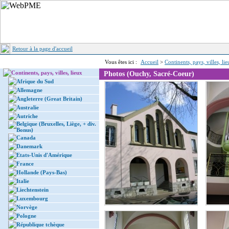
Retour à la page d'accueil
Vous êtes ici :
Accueil
>
Continents, pays, villes, li
Continents, pays, villes, lieux
Photos (Ouchy, Sacré-Coeur)
Afrique du Sud
Allemagne
Angleterre (Great Britain)
Australie
Autriche
Belgique (Bruxelles, Liège, + div.
Bonus)
Canada
Danemark
Etats-Unis d'Amérique
France
Hollande (Pays-Bas)
Italie
Liechtenstein
Luxembourg
Norvège
Pologne
République tchèque