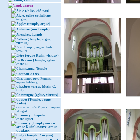
Valais, canton
Vaud, canton
Aigle (église, château)
Aigle, église catholique
(orgue)
Apples (temple, orgue)
Aubonne (son Temple)
Avenches, Temple
Ballens (Temple, orgue,
vitraux)
Bex, Temple, orgue Kuhn
restauré
Bière (orgue Kuhn, vitraux)
Le Brassus (Temple, église
cathol.)
Champagne, Temple
Château-d'Oex
Chavannes-près-Renens:
orgue Felsberg
Chexbres (orgue Mutin-C.-
Coll)
Commugny (église, vitraux)
Coppet (Temple, orgue
Kuhn)
Corcelles-près-Payerne: orgue
Mingot
Cossonay (chapelle
catholique)
Cossonay (Temple, ancien
orgue Kuhn), nouvel orgue
Cattiaux
Cully (Temple: 2 orgues)