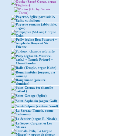
Ouchy (Sacré-Coeur, orgue
Füglister)
Photos (Ouchy, Sacré-
Coeur)
Payerne, église paroissiale.
Eglise catholique
Payerne romane (abbatiale,
orgue)
Pompaples (St-Loup): orgue
Kuhn
Prilly (église Bon Pasteur) +
temple de Broye et St-
Etienne
Puidoux: chapelle réformée
Pully (église St-Maurice,
cath.) + Temple Prieuré +
Chamblandes
Rolle (Temple, orgue Kuhn)
Romainmôtier (orgues, art
roman)
Rougemont (prieuré
clunisien)
Saint-Cergue (et chapelle
cathol.)
Saint-George (église)
Saint-Saphorin (orgue Goll)
Saint-Sulpice (canton: Vaud)
La Sarraz (Temple, orgue
Tschanun)
Le Sentier (orgue R. Nicole)
Le Sépey, Cergnat et Les
Mosses
Tour-de-Peilz, La (orgue
Mingot) + orgue de choeur