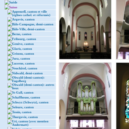
Suède
Suisse
Appenzell, canton et ville
(églises cathol. et réformée)
Argovie, canton
Bâle-Campagne, demi-canton
Bâle-Ville, demi-canton
Berne, canton
Fribourg, canton
Genève, canton
Glaris, canton
Grisons, canton
Jura, canton
Lucerne, canton
Neuchâtel, canton
Nidwald, demi-canton
Obwald (demi-canton):
Engelberg
Obwald (demi-canton): autres
lieux
St-Gall, canton
Schaffhouse, canton
Schwyz (Schwytz), canton
Soleure, canton
Tessin, canton
Thurgovie, canton
Uri, canton (avec mention
Andermatt)