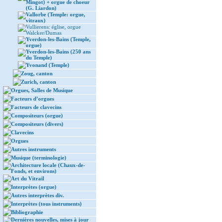
Mingot) + orgue de choeur
(G. Liardon)
Vallorbe (Temple: orgue,
vitraux)
Vullierens: église, orgue
Walcker/Dumas
Yverdon-les-Bains (Temple,
orgue)
Yverdon-les-Bains (250 ans
du Temple)
Yvonand (Temple)
Zoug, canton
Zurich, canton
Orgues, Salles de Musique
Facteurs d’orgues
Facteurs de clavecins
Compositeurs (orgue)
Compositeurs (divers)
Clavecins
Orgues
Autres instruments
Musique (terminologie)
Architecture locale (Chaux-de-
Fonds, et environs)
Art du Vitrail
Interprètes (orgue)
Autres interprètes div.
Interprètes (tous instruments)
Bibliographie
Dernières nouvelles, mises à jour