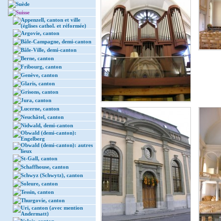
Suède
Suisse
Appenzell, canton et ville
(églises cathol. et réformée)
Argovie, canton
Bâle-Campagne, demi-canton
Bâle-Ville, demi-canton
Berne, canton
Fribourg, canton
Genève, canton
Glaris, canton
Grisons, canton
Jura, canton
Lucerne, canton
Neuchâtel, canton
Nidwald, demi-canton
Obwald (demi-canton):
Engelberg
Obwald (demi-canton): autres
lieux
St-Gall, canton
Schaffhouse, canton
Schwyz (Schwytz), canton
Soleure, canton
Tessin, canton
Thurgovie, canton
Uri, canton (avec mention
Andermatt)