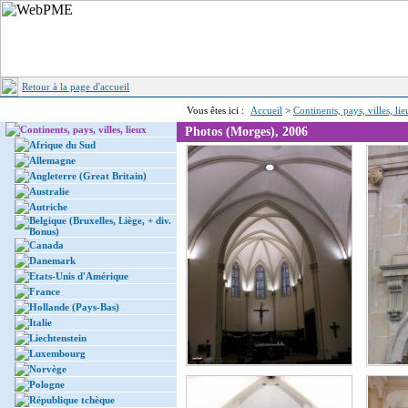
Retour à la page d'accueil
Vous êtes ici :
Accueil
>
Continents, pays, villes, li
Continents, pays, villes, lieux
Photos (Morges), 2006
Afrique du Sud
Allemagne
Angleterre (Great Britain)
Australie
Autriche
Belgique (Bruxelles, Liège, + div.
Bonus)
Canada
Danemark
Etats-Unis d'Amérique
France
Hollande (Pays-Bas)
Italie
Liechtenstein
Luxembourg
Norvège
Pologne
République tchèque