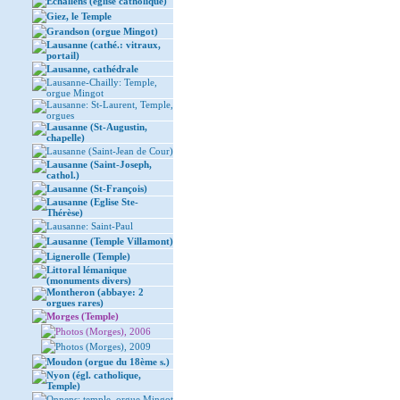
Echallens (église catholique)
Giez, le Temple
Grandson (orgue Mingot)
Lausanne (cathé.: vitraux,
portail)
Lausanne, cathédrale
Lausanne-Chailly: Temple,
orgue Mingot
Lausanne: St-Laurent, Temple,
orgues
Lausanne (St-Augustin,
chapelle)
Lausanne (Saint-Jean de Cour)
Lausanne (Saint-Joseph,
cathol.)
Lausanne (St-François)
Lausanne (Eglise Ste-
Thérèse)
Lausanne: Saint-Paul
Lausanne (Temple Villamont)
Lignerolle (Temple)
Littoral lémanique
(monuments divers)
Montheron (abbaye: 2
orgues rares)
Morges (Temple)
Photos (Morges), 2006
Photos (Morges), 2009
Moudon (orgue du 18ème s.)
Nyon (égl. catholique,
Temple)
Onnens: temple, orgue Mingot