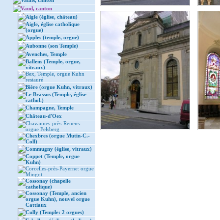
Valais, canton
Vaud, canton
Aigle (église, château)
Aigle, église catholique
(orgue)
Apples (temple, orgue)
Aubonne (son Temple)
Avenches, Temple
Ballens (Temple, orgue,
vitraux)
Bex, Temple, orgue Kuhn
restauré
Bière (orgue Kuhn, vitraux)
Le Brassus (Temple, église
cathol.)
Champagne, Temple
Château-d'Oex
Chavannes-près-Renens:
orgue Felsberg
Chexbres (orgue Mutin-C.-
Coll)
Commugny (église, vitraux)
Coppet (Temple, orgue
Kuhn)
Corcelles-près-Payerne: orgue
Mingot
Cossonay (chapelle
catholique)
Cossonay (Temple, ancien
orgue Kuhn), nouvel orgue
Cattiaux
Cully (Temple: 2 orgues)