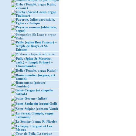
Orbe (Temple, orgue Kuhn,
vitraux)
Ouchy (Sacré-Coeur, orgue
Füglister)
Payerne, église paroissiale.
Eglise catholique
Payerne romane (abbatiale,
orgue)
Pompaples (St-Loup): orgue
Kuhn
Prilly (église Bon Pasteur) +
temple de Broye et St-
Etienne
Puidoux: chapelle réformée
Pully (église St-Maurice,
cath.) + Temple Prieuré +
Chamblandes
Rolle (Temple, orgue Kuhn)
Romainmôtier (orgues, art
roman)
Rougemont (prieuré
clunisien)
Saint-Cergue (et chapelle
cathol.)
Saint-George (église)
Saint-Saphorin (orgue Goll)
Saint-Sulpice (canton: Vaud)
La Sarraz (Temple, orgue
Tschanun)
Le Sentier (orgue R. Nicole)
Le Sépey, Cergnat et Les
Mosses
Tour-de-Peilz, La (orgue