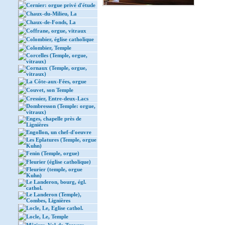
Cernier: orgue privé d'étude
Chaux-du-Milieu, La
Chaux-de-Fonds, La
Coffrane, orgue, vitraux
Colombier, église catholique
Colombier, Temple
Corcelles (Temple, orgue,
vitraux)
Cornaux (Temple, orgue,
vitraux)
La Côte-aux-Fées, orgue
Couvet, son Temple
Cressier, Entre-deux-Lacs
Dombresson (Temple: orgue,
vitraux)
Enges, chapelle près de
Lignières
Engollon, un chef-d'oeuvre
Les Eplatures (Temple, orgue
Kuhn)
Fenin (Temple, orgue)
Fleurier (église catholique)
Fleurier (temple, orgue
Kuhn)
Le Landeron, bourg, égl.
cathol.
Le Landeron (Temple),
Combes, Lignières
Locle, Le, Eglise cathol.
Locle, Le, Temple