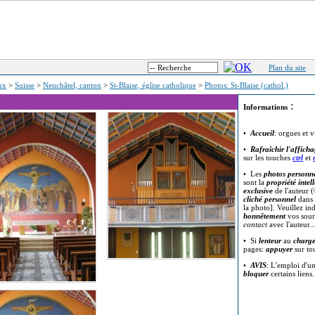
Plan du site
eux
>
Suisse
>
Neuchâtel, canton
>
St-Blaise, église catholique
>
Photos: St-Blaise (cathol.)
:
Informations
•
Accueil
: orgues et v
•
Rafraîchir l'affich
sur les touches
ctrl
et
• Les
photos personne
sont la
propriété intell
exclusive
de l'auteur (
cliché personnel
dans 
la photo]. Veuillez in
honnêtement
vos sour
contact
avec l'auteur..
• Si
lenteur
au
charg
pages:
appuyer
sur t
•
AVIS
: L'emploi d'u
bloquer
certains liens