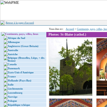
Retour à la page d'accueil
Vous êtes ici :
Accueil
>
Continents, pays, villes, li
Continents, pays, villes, lieux
Photos: St-Blaise (cathol.)
Afrique du Sud
Allemagne
Angleterre (Great Britain)
Australie
Autriche
Belgique (Bruxelles, Liège, + div.
Bonus)
Canada
Danemark
Etats-Unis d'Amérique
France
Hollande (Pays-Bas)
Italie
Liechtenstein
Luxembourg
Norvège
Pologne
République tchèque