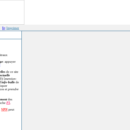
Imprimer
itraux
age
: appuyer
r
lles
de ce site
ectuelle
©
) [
mention
:
l'
info-bulle
de
diquer
ces et
prendre
.
ement
des
ouche
F5
.
n
VPN
peut
.