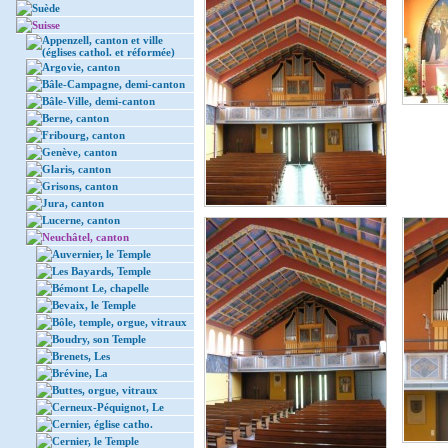
Suède
Suisse
Appenzell, canton et ville
(églises cathol. et réformée)
Argovie, canton
Bâle-Campagne, demi-canton
Bâle-Ville, demi-canton
Berne, canton
Fribourg, canton
Genève, canton
Glaris, canton
Grisons, canton
Jura, canton
Lucerne, canton
Neuchâtel, canton
Auvernier, le Temple
Les Bayards, Temple
Bémont Le, chapelle
Bevaix, le Temple
Bôle, temple, orgue, vitraux
Boudry, son Temple
Brenets, Les
Brévine, La
Buttes, orgue, vitraux
Cerneux-Péquignot, Le
Cernier, église catho.
Cernier, le Temple