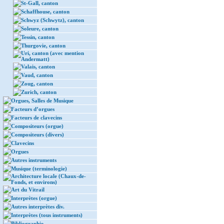
St-Gall, canton
Schaffhouse, canton
Schwyz (Schwytz), canton
Soleure, canton
Tessin, canton
Thurgovie, canton
Uri, canton (avec mention
Andermatt)
Valais, canton
Vaud, canton
Zoug, canton
Zurich, canton
Orgues, Salles de Musique
Facteurs d’orgues
Facteurs de clavecins
Compositeurs (orgue)
Compositeurs (divers)
Clavecins
Orgues
Autres instruments
Musique (terminologie)
Architecture locale (Chaux-de-
Fonds, et environs)
Art du Vitrail
Interprètes (orgue)
Autres interprètes div.
Interprètes (tous instruments)
Bibliographie