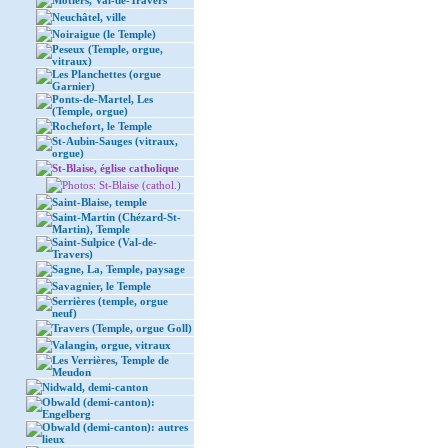
Môtiers, Val-de-Travers
Neuchâtel, ville
Noiraigue (le Temple)
Peseux (Temple, orgue,
vitraux)
Les Planchettes (orgue
Garnier)
Ponts-de-Martel, Les
(Temple, orgue)
Rochefort, le Temple
St-Aubin-Sauges (vitraux,
orgue)
St-Blaise, église catholique
Photos: St-Blaise (cathol.)
Saint-Blaise, temple
Saint-Martin (Chézard-St-
Martin), Temple
Saint-Sulpice (Val-de-
Travers)
Sagne, La, Temple, paysage
Savagnier, le Temple
Serrières (temple, orgue
neuf)
Travers (Temple, orgue Goll)
Valangin, orgue, vitraux
Les Verrières, Temple de
Meudon
Nidwald, demi-canton
Obwald (demi-canton):
Engelberg
Obwald (demi-canton): autres
lieux