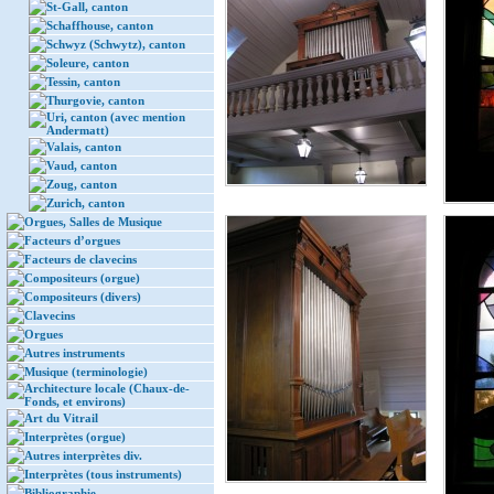
St-Gall, canton
Schaffhouse, canton
Schwyz (Schwytz), canton
Soleure, canton
Tessin, canton
Thurgovie, canton
Uri, canton (avec mention
Andermatt)
Valais, canton
Vaud, canton
Zoug, canton
Zurich, canton
Orgues, Salles de Musique
Facteurs d’orgues
Facteurs de clavecins
Compositeurs (orgue)
Compositeurs (divers)
Clavecins
Orgues
Autres instruments
Musique (terminologie)
Architecture locale (Chaux-de-
Fonds, et environs)
Art du Vitrail
Interprètes (orgue)
Autres interprètes div.
Interprètes (tous instruments)
Bibliographie