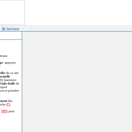
Imprimer
itraux
age
: appuyer
r
lles
de ce site
ectuelle
©
) [
mention
:
l'
info-bulle
de
diquer
ces et
prendre
.
ement
des
ouche
F5
.
n
VPN
peut
.