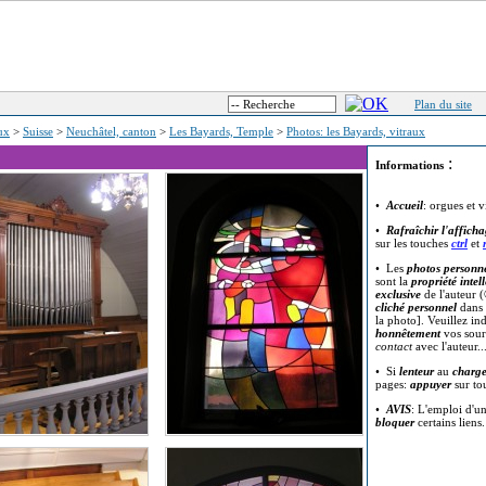
Plan du site
eux
>
Suisse
>
Neuchâtel, canton
>
Les Bayards, Temple
>
Photos: les Bayards, vitraux
:
Informations
•
Accueil
: orgues et v
•
Rafraîchir l'affich
sur les touches
ctrl
et
• Les
photos personne
sont la
propriété intell
exclusive
de l'auteur (
cliché personnel
dans 
la photo]. Veuillez in
honnêtement
vos sour
contact
avec l'auteur..
• Si
lenteur
au
charg
pages:
appuyer
sur t
•
AVIS
: L'emploi d'u
bloquer
certains liens