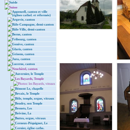
Suède
Suisse
Appenzell, canton et ville
(églises cathol. et réformée)
Argovie, canton
Bâle-Campagne, demi-canton
Bâle-Ville, demi-canton
Berne, canton
Fribourg, canton
Genève, canton
Glaris, canton
Grisons, canton
Jura, canton
Lucerne, canton
Neuchâtel, canton
Auvernier, le Temple
Les Bayards, Temple
Photos: les Bayards, vitraux
Bémont Le, chapelle
Bevaix, le Temple
Bôle, temple, orgue, vitraux
Boudry, son Temple
Brenets, Les
Brévine, La
Buttes, orgue, vitraux
Cerneux-Péquignot, Le
Cernier, église catho.