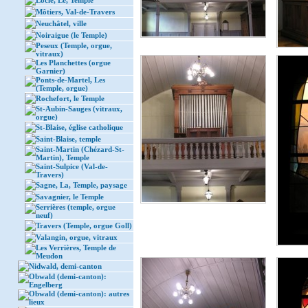
Locle, Le, Temple
Môtiers, Val-de-Travers
Neuchâtel, ville
Noiraigue (le Temple)
Peseux (Temple, orgue,
vitraux)
Les Planchettes (orgue
Garnier)
Ponts-de-Martel, Les
(Temple, orgue)
Rochefort, le Temple
St-Aubin-Sauges (vitraux,
orgue)
St-Blaise, église catholique
Saint-Blaise, temple
Saint-Martin (Chézard-St-
Martin), Temple
Saint-Sulpice (Val-de-
Travers)
Sagne, La, Temple, paysage
Savagnier, le Temple
Serrières (temple, orgue
neuf)
Travers (Temple, orgue Goll)
Valangin, orgue, vitraux
Les Verrières, Temple de
Meudon
Nidwald, demi-canton
Obwald (demi-canton):
Engelberg
Obwald (demi-canton): autres
lieux