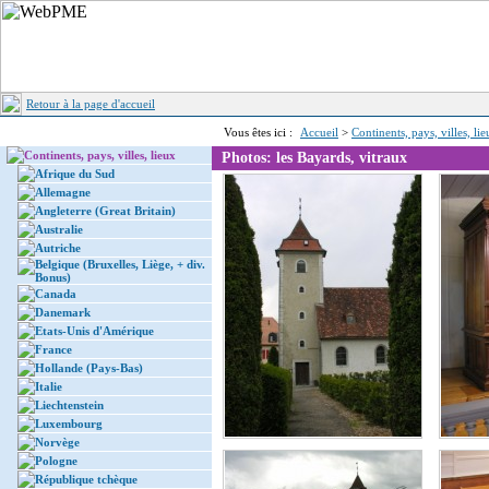
Retour à la page d'accueil
Vous êtes ici :
Accueil
>
Continents, pays, villes, li
Continents, pays, villes, lieux
Photos: les Bayards, vitraux
Afrique du Sud
Allemagne
Angleterre (Great Britain)
Australie
Autriche
Belgique (Bruxelles, Liège, + div.
Bonus)
Canada
Danemark
Etats-Unis d'Amérique
France
Hollande (Pays-Bas)
Italie
Liechtenstein
Luxembourg
Norvège
Pologne
République tchèque