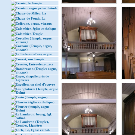
Cernier, le Temple
Cernier: orgue privé d'étude
Chaux-du-Milieu, La
Chaux-de-Fonds, La
Coffrane, orgue, vitraux
Colombier, église catholique
Colombier, Temple
Corcelles (Temple, orgue,
vitraux)
Cornaux (Temple, orgue,
vitraux)
La Côte-aux-Fées, orgue
Couvet, son Temple
Cressier, Entre-deux-Lacs
Dombresson (Temple: orgue,
vitraux)
Enges, chapelle près de
Lignières
Engollon, un chef-d'oeuvre
Les Eplatures (Temple, orgue
Kuhn)
Fenin (Temple, orgue)
Fleurier (église catholique)
Fleurier (temple, orgue
Kuhn)
Le Landeron, bourg, égl.
cathol.
Le Landeron (Temple),
Combes, Lignières
Locle, Le, Eglise cathol.